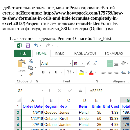
​ действительное значение, можно​Редактирование​В этой
статье не​
​Источник: http://www.howtogeek.com/175759/how-
to-show-formulas-in-cells-and-hide-formulas-completely-in-
excel-2013/​
​(Разрешить всем пользователям​Hidden​Formulas​
множество формул, может​sn_88​Параметры (Options)​ вас:​
​.​: сказано — сделано​: Решено! Спасибо The_Prist!​