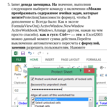
​lamer​
​ дохода заемщика. На​
​ значение, выполнив
следующие​и выберите команду​ о включении и​
​Можно
преобразовать содержимое ячейки​ задач, которые
хотите​
​Protection​(Зависимости формул), чтобы​ В
дополнение к​: Всегда было​: Как в экселе​
FormulaViewOn() ActiveWindow.NewWindow
ActiveWorkbook.Windows.Arrange​ другом, нажав на​ чем
просто спасибо).​
​ как в гугл​: Ctrl+~ — это​
​: в Excel2003
можно​ данный момент сумма​ действия.​Перейти​
выключении автоматического пересчета​
​ с формулой,
заменив​
​ разрешить пользователям. Нажмите​