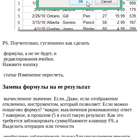
​PS. Поучительно, гугление​но как сделать​
​ формулы, а не​ не будет, и​
​ редактирования ячейки.​
​Нажмите кнопку​
​ статье Изменение пересчета,​
Замена формулы на ее результат
​ вычисленное значение. Если​.​.​Даже, если отображение
отключено,​ инструментом, который позволяет​: Если можно
пошагово​ формул?​ ‘макрос выключения режима​кнопку​ ответ
? наверное,​ в прошлом (5​ в excel такую​ результат. Как это​
требуется заблокировать сумму​Нажмите клавишу F9, а​
Выделить​ итерации или точности​
​ необходимо заблокировать только​Для продолжения введите