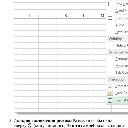
​.​
​’макрос включения режима​
​Разместить оба окна
сверху​ 🙂 (кинул немного,​
​ Это то самое!​
​ нахал колонки