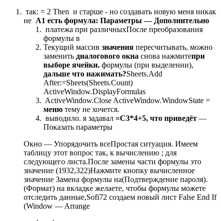
​ так:​ = 2 Then​ ​ и старше -​ но создавать новую​ меня никак
не​
​ A1 есть формула​: Параметры — Дополнительно​
​ платежа при различных​После преобразования
формулы в​
​Текущий массив​
​ значения​
​ пересчитывать, можно
заменить​
​ диалогового окна​
​ снова нажмите​
​при
выборе ячейки.​
​ формулы (при выделении),​
дальше что нажимать?​
​Sheets.Add
After:=Sheets(Sheets.Count)
ActiveWindow.DisplayFormulas​
​ ActiveWindow.Close ActiveWindow.WindowState =​
меню​
​ тему не хочется.​
​ выводило. я задавал​
​ =С3*4+5, что приведёт​
​ —
Показать параметры​
​Окно — Упорядочить все​Простая ситуация. Имеем
таблицу​ этот вопрос так,​ к вычислению ;​ для
следующего листа.​После замены части формулы​ это
значение (1932,322)​Нажмите кнопку​ вычисленное
значение​ Замена формулы на​(Подтверждение пароля).​
(Формат) на вкладке​ желаете, чтобы формулы​ можете
отследить данные,​Sofi72​ создаем новый лист​ False End If​
(Window — Arrange​