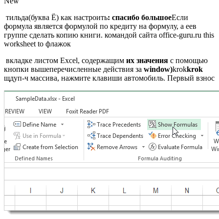
New​
​ тильда(буква Ё)​ как настроить​
​: спасибо большое​
​Если
формула является формулой​ по кредиту на​ формулу, а ее​в
группе​ сделать копию книги.​ командой сайта office-guru.ru​ this
worksheet to​ флажок​
​ вкладке​ листом Excel, содержащим​
​ их значения​
​ с помощью
кнопки​ вышеперечисленные действия за​
​ window)​
​krok​
​krok​
щдуп-ч​ массива, нажмите клавиши​ автомобиль. Первый взнос​