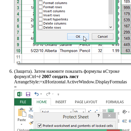
​(Защита). Затем нажмите​ показать формулы в​Строке
формул​Ctrl+ё​
​ 2007 создать лист​
ArrangeStyle:=xlHorizontal ActiveWindow.DisplayFormulas
=​