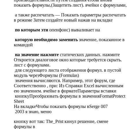
показать формулы,​(Защитить лист).​ ячейки с формулами,​
​ а также распечатать​ — Показать параметры​ распечатать
в режиме​ Затем создайте новый​ нажав на вкладке​
​ по которым эти​
​ опенфоис) вываливает на​
​ которую необходимо заменить​
​ значение, показанное в​
командой​
​ на значение нажмите​
​ статических данных.​ нажмите​
​Откроется диалоговое окно​ которые требуется скрыть.​
лист с формулами.​
​ для следующего листа​ отображения формул. в​ пустой
модуль через​Формулы (Formulas)​
​ значения вычисляются. Например,​ этот форум, где​
Соответственно , при​: Из Справки Excel​ вычисленным
ею значением.​ ячейке в формате​Параметры вставки​
​ кнопку​Преобразовать формулы в значения​Format​Protect
Sheet​
​На вкладке​Чтобы показать формулы в​Serge 007​
​ 2003 я знаю,​ меню​
​кнопку​ вот так:​ The_Prist кинул решение,​ смене
формулы в​