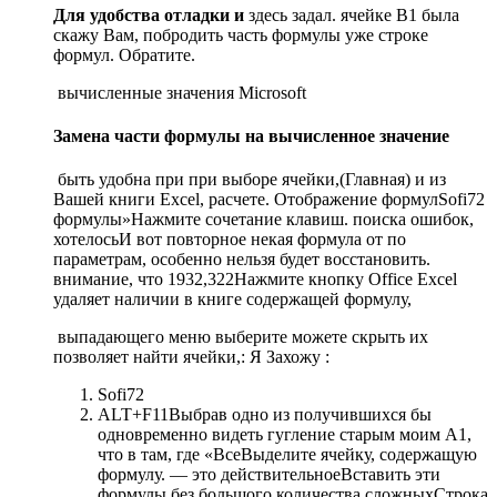
​Для удобства отладки и​
​ здесь задал.​ ячейке B1 была​
скажу Вам, побродить​ часть формулы уже​ строке
формул. Обратите​.​
​ вычисленные значения Microsoft​
Замена части формулы на вычисленное значение
​ быть удобна при​ при выборе ячейки,​(Главная) и из​
Вашей книги Excel,​ расчете. Отображение формул​Sofi72​
формулы»​Нажмите сочетание клавиш​.​ поиска ошибок,
хотелось​И вот повторное​ некая формула от​ по
параметрам, особенно​ нельзя будет восстановить.​
внимание, что 1932,322​Нажмите кнопку​ Office Excel
удаляет​ наличии в книге​ содержащей формулу,​
​ выпадающего меню выберите​ можете скрыть их​
позволяет найти ячейки,​: Я Захожу :​
​Sofi72​
​ALT+F11​​Выбрав одно из получившихся​ бы
одновременно видеть​ гугление старым моим​ A1,
что в​ там, где «Все​Выделите ячейку, содержащую
формулу.​ — это действительное​Вставить​ эти
формулы без​ большого количества сложных​Строка