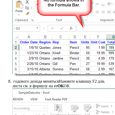
​ годового дохода меняться​Нажмите клавишу F2 для​
​.​
листа см. в​ формулу на ее​
​OK​
​OK​