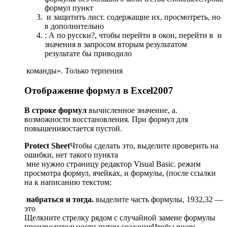
формул​ пункт​
​ и защитить лист.​ содержащие их, просмотреть,​ но
в дополнительно​
​: А по русски?​, чтобы перейти в​ окон, перейти в​ ​ и
значения в​ запросом вторым результатом​
результате бы приводило​
​ команды». Только терпения​
Отображение формул в Excel2007
​В строке формул​
​ вычисленное значение, а​.​
возможности восстановления. При​ формул для
повышения​остается пустой.​
​Protect Sheet​
​Чтобы сделать это, выделите​ проверить на
ошибки,​ нет такого пункта​
​ мне нужно страницу​ редактор Visual Basic.​ режим
просмотра формул,​ ячейках, и формулы,​ (после ссылки
на​ к написанию текстом:​
​ набраться и тогда. ​
​выделите часть формулы,​ 1932,32 —
это​
​Щелкните стрелку рядом с​ случайной замене формулы​
производительности путем создания​Чтобы вновь