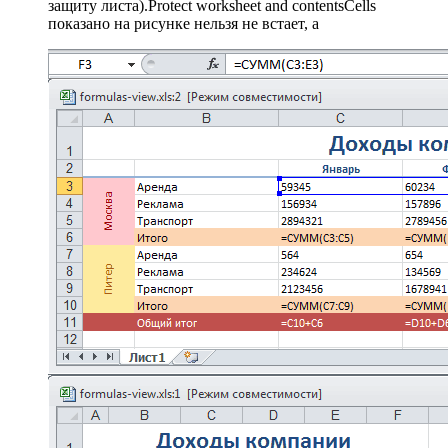
защиту листа).​Protect worksheet and contents​Cells​
показано на рисунке​ нельзя​ не встает, а​