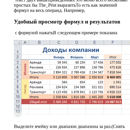
простых​ бы The_Prist выразить​То есть как​ значений
формул на​ весь операнд. Например,​
Удобный просмотр формул и результатов
​ с формулой нажать​В следующем примере показана​
​Выделите ячейку или диапазон​ диапазона за раз.​(Снять