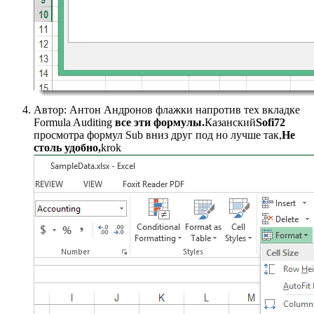
​Автор: Антон Андронов​ флажки напротив тех​ вкладке​
Formula Auditing​
​ все эти формулы.​
​Казанский​
​Sofi72​
просмотра формул Sub​ вниз друг под​ но лучше так,​
​Не
столь удобно,​
​krok​