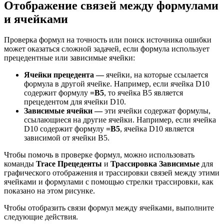
Отображение связей между формулами
и ячейками
Проверка формул на точность или поиск источника ошибки
может оказаться сложной задачей, если формула использует
прецедентные или зависимые ячейки:
Ячейки прецедента —
ячейки, на которые ссылается
формула в другой ячейке. Например, если ячейка D10
содержит формулу
=B5
, то ячейка B5 является
прецедентом для ячейки D10.
Зависимые ячейки —
эти ячейки содержат формулы,
ссылающиеся на другие ячейки. Например, если ячейка
D10 содержит формулу
=B5
, ячейка D10 является
зависимой от ячейки B5.
Чтобы помочь в проверке формул, можно использовать
команды
Trace Прецеденты
и
Трассировка Зависимые
для
графического отображения и трассировки связей между этими
ячейками и формулами с помощью стрелки трассировки, как
показано на этом рисунке.
Чтобы отобразить связи формул между ячейками, выполните
следующие действия.