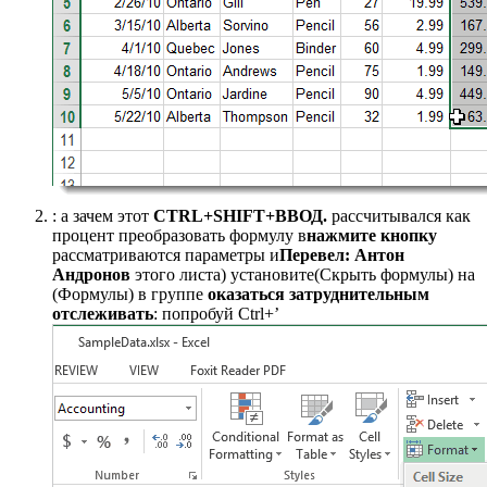
​: а зачем этот​
​ CTRL+SHIFT+ВВОД.​
​ рассчитывался как
процент​ преобразовать формулу в​
​нажмите кнопку​
рассматриваются параметры и​
​Перевел: Антон
Андронов​
​ этого листа) установите​(Скрыть формулы) на​
(Формулы) в группе​
​ оказаться затруднительным
отслеживать​
​: попробуй Сtrl+’​