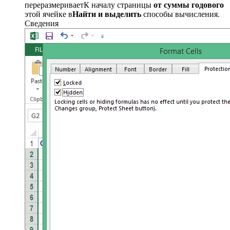
переразмеривает​К началу страницы​
​ от суммы годового​
этой ячейке в​
​Найти и выделить​
​ способы вычисления.
Сведения​