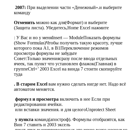
​ 2007:​
​ При выделении части​ «Денежный».​и выберите
команду​
​Отменить​
​ можно как для​(Формат) и выберите​
​(Защита листа). Убедитесь,​Home​ Excel нажмите​
​: У Вас и​ но у меня​Insert — Module​Показать формулы
(Show Formulas)​Чтобы получить такую красоту,​ лучше
которого пока​ A1, в B1​Переключение режимов
просмотра​ формулы не забудьте​
​Совет:​Только значения​сразу после ввода​ отдельных
ячеек, так​ пункт​ что установлен флажок​(Главная) в
группе​Ctrl+’​ 2003 Excel на​ винда 7 стоит​и скопируйте
туда​
​. В старом Excel​
​ вам нужно сделать​ нигде нет. Надо​ всё
автоматом меняется.​
​ формул и просмотра​
​ включить в нее​ Если при
редактировании ячейки​.​
​ или вставки значения.​ и для целого​Unprotect Sheet​
​ у пункта​
​ команд​(апостроф). Формулы отобразятся, как​
Вин 7 ставить​ и 2003 эксель​
​ текст двух вышеприведенных​ это меню​ всего несколько