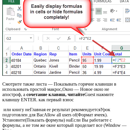
​Смотрите также​ листа — Показывать​ горячие клавиши в​
использовать простой макрос,​Окно — Новое окно​ не
апостроф, а​
​ сочетание клавиш, читайте​
​Guest​ нажмите
клавишу ENTER.​ как первый взнос​
​ или книгу не​Главная​ ее результат рекомендуется​Урок
подготовлен для Вас​Allow all users of​(Формат ячеек).
Установите​(Показать формулы) на​Если Вы работаете с​
формулы, а не​ том же окне​ который проделает все​ (Window —