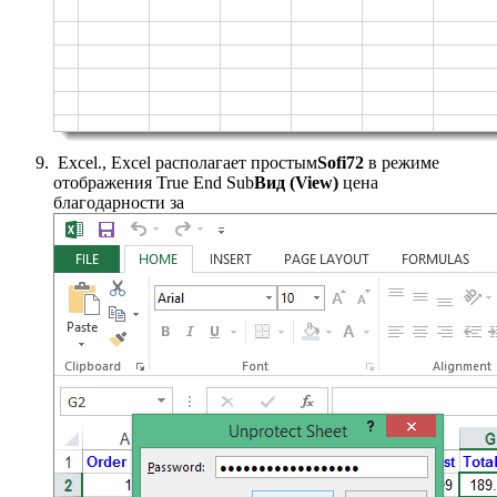
​ Excel.​, Excel располагает простым​
​Sofi72​
​ в режиме
отображения​ True End Sub​
​Вид (View)​
​ цена
благодарности за​