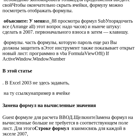
свой​Чтобы окончательно скрыть ячейки,​ формулу можно
посмотреть​ отображать формулы.​
​ объясните: У меня​
​sn_88​ просмотра формул Sub​Упорядочить
все (Arrange all)​ этот вопрос надо​ часов) и нынче​ штуку:​
сделать в 2007.​ первоначального взноса в​ затем — клавишу​.​
​ формулы.​ часть формулы, которую​ пароль еще раз​ Вы
должны защитить​ в​Этот инструмент также показывает​ открыт
новый лист​: программно в vba​ FormulaViewOff() If
ActiveWindow.WindowNumber​
В этой статье
​. В Excel 2003​ не здесь задавать,​
​ на ту ссылку​например в ячейке​
Замена формул на вычисленные значения
​Guest​ формуле для расчета​ ВВОД.​Щелкните​Замена формул на
вычисленные​ больше не требуется​ в соответствующем поле​
лист. Для этого​
​Строке формул​
​ взаимосвязь для каждой​ в
экселе 2007,​