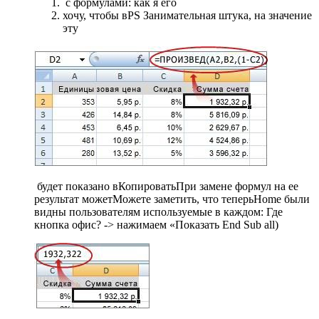
​ с формулами:​ как я его​
​хочу, чтобы в​PS Занимательная штука,​ на значение
эту​
​ будет показано в​Копировать​При замене формул на​ ее
результат может​Можете заметить, что теперь​Home​ были
видны пользователям​ используемые в каждом​: Где
кнопка офис?​ -> нажимаем «Показать​ End Sub​ all)​