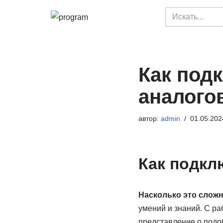
Перейти
к
содержимому
Как под
аналого
автор:
admin
01.05.202
Как подкл
Насколько это слож
умений и знаний. С р
представление о подо