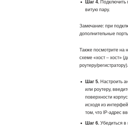
Шаг 4.
Подключить п
витую пару.
Замечание: при подклю
дополнительные порты
Также посмотрите на н
схеме «хост – хост» (
роутеру/регистратору)
Шаг 5.
Настроить ан
или роутеру, введит
поверхности корпус
исходя из интерфей
том, что IP-адрес в
Шаг 6.
Убедиться в 