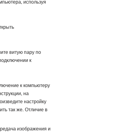
омпьютера, используя
ткрыть
ите витую пару по
 подключении к
лючение к компьютеру
нструкции, на
роизведите настройку
ть так же. Отличие в
ередача изображения и