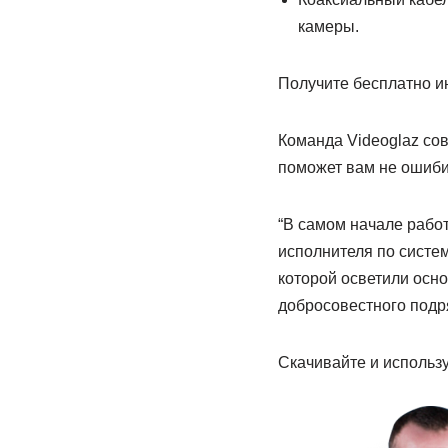
камеры.
Получите бесплатно ин
Команда Videoglaz со
поможет вам не ошиби
“В самом начале работ
исполнителя по систе
которой осветили осн
добросовестного подря
Скачивайте и использу