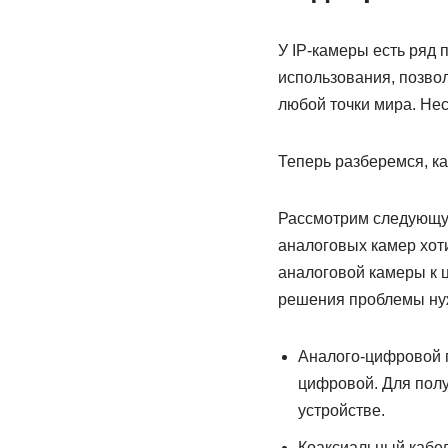
У IP-камеры есть ряд
использования, позво
любой точки мира. Не
Теперь разберемся, ка
Рассмотрим следующую
аналоговых камер хоти
аналоговой камеры к 
решения проблемы ну
Аналого-цифровой п
цифровой. Для полу
устройстве.
Коаксиальный кабел