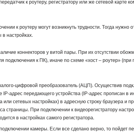
ередатчик к роутеру, регистратору или же сетевой карте к
чении к роутеру могут возникнуть трудности. Тогда нужно о
 в настройках.
аличие коннекторов у витой пары. При их отсутствии обожм
для подключения к ПК), иначе по схеме «хост – роутер» (при
.
алого-цифровой преобразователь (АЦП). Осуществив подк
е IP-адрес передающего устройства (IP-адрес прописан в и
а или сетевых настройках) в адресную строку браузера и п
са страницы. При подключении к видеорегистратору настрои
водится в настройках самого регистратора.
подключении камеры. Если все сделано верно, то пойдет п