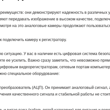
 преимуществ: они демонстрируют надежность в различных 
ляют передавать изображение в высоком качестве, подключ
смотря на это аналоговые камеры продолжают пользоватьс
к подключить камеру к регистратору.
 ситуацию. У вас в наличии есть цифровая система безоп
те ее усилить. Важно сразу заметить, что невозможно пря
цифровым видеорегистраторам, сетевым портам компьютера
жно специальное оборудование:
реобразователь (АЦП). Он принимает аналоговый сигнал, 
чения качественного сигнала и стабильной работы не стоит
ь и витая пара (кабель пятой категории) для питания и пер