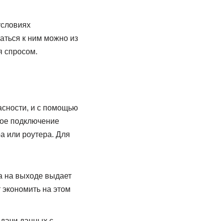
условиях
аться к ним можно из
я спросом.
асности, и с помощью
мое подключение
 или роутера. Для
а на выходе выдает
 экономить на этом
едачи данных с