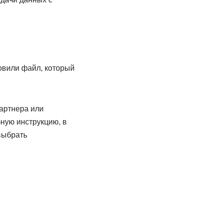
овили файл, который
партнера или
ную инструкцию, в
выбрать