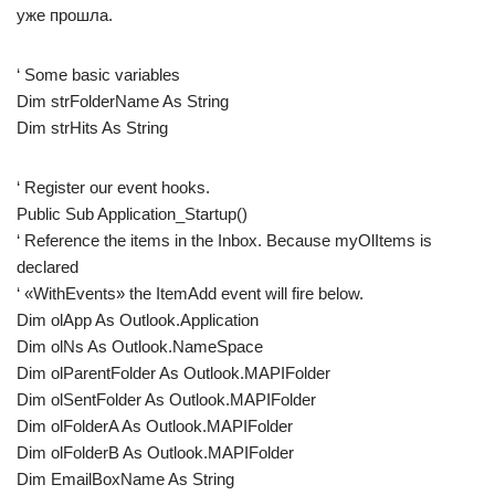
уже прошла.
‘ Some basic variables
Dim strFolderName As String
Dim strHits As String
‘ Register our event hooks.
Public Sub Application_Startup()
‘ Reference the items in the Inbox. Because myOlItems is
declared
‘ «WithEvents» the ItemAdd event will fire below.
Dim olApp As Outlook.Application
Dim olNs As Outlook.NameSpace
Dim olParentFolder As Outlook.MAPIFolder
Dim olSentFolder As Outlook.MAPIFolder
Dim olFolderA As Outlook.MAPIFolder
Dim olFolderB As Outlook.MAPIFolder
Dim EmailBoxName As String