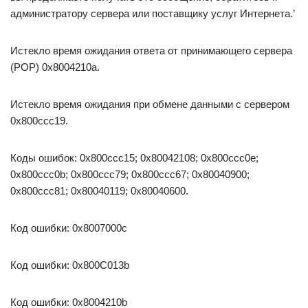
администратору сервера или поставщику услуг Интернета.’
Истекло время ожидания ответа от принимающего сервера
(POP) 0x8004210a.
Истекло время ожидания при обмене данными с сервером
0x800ccc19.
Коды ошибок: 0x800ccc15; 0x80042108; 0x800ccc0e;
0x800ccc0b; 0x800ccc79; 0x800ccc67; 0x80040900;
0x800ccc81; 0x80040119; 0x80040600.
Код ошибки: 0x8007000c
Код ошибки: 0x800C013b
Код ошибки: 0x8004210b