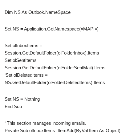
Dim NS As Outlook.NameSpace
Set NS = Application.GetNamespace(«MAPI»)
Set olInboxItems =
Session.GetDefaultFolder(olFolderInbox).Items
Set olSentItems =
Session.GetDefaultFolder(olFolderSentMail).Items
‘Set olDeletedItems =
NS.GetDefaultFolder(olFolderDeletedItems).Items
Set NS = Nothing
End Sub
‘ This section manages incoming emails.
Private Sub olInboxItems_ItemAdd(ByVal Item As Object)