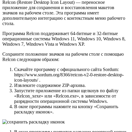
Relcon (Restore Desktop Icon Layout) — переносное
приложение для сохранения и восстановления макетов
значков на рабочем столе. Эта программа имеет
дополнительную интеграцию с контекстным меню рабочего
стола.
Программа Relcon поддерживает 64-битные и 32-битные
операционные системы Windows 11, Windows 10, Windows 8,
Windows 7, Windows Vista и Windows XP.
Сохраните положение значков на рабочем столе с помощью
Relcon следующим образом:
Скачайте программу с официального сайта Sordum:
https://www.sordum.org/8366/reicon-v2-0-restore-desktop-
icon-layouts/ .
Извлеките содержимое ZIP-архива.
Запустите приложение из папки щелкнув по файлу
«Relcon_xexe» или «Relcon.exe», в зависимости от
разрядности операционной системы Windows.
В окне программы нажмите на кнопку «Сохранить
раскладку иконок».
В окне программы появится название резервной копии