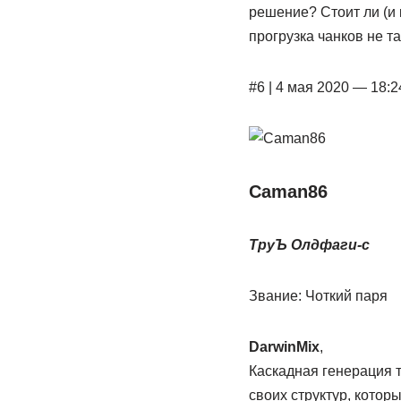
решение? Стоит ли (и к
прогрузка чанков не та
#6 | 4 мая 2020 — 18:2
Caman86
ТруЪ Олдфаги-с
Звание: Чоткий паря
DarwinMix
,
Каскадная генерация та
своих структур, котор