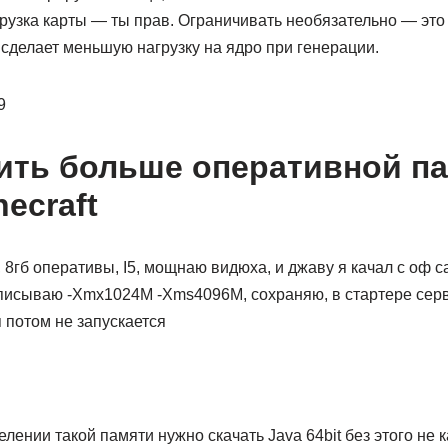
рузка карты — ты прав. Ограничивать необязательно — это
а сделает меньшую нагрузку на ядро при генерации.
9
ить больше оперативной па
ecraft
 8гб оперативы, I5, мощнаю видюха, и джаву я качал с оф с
писываю -Xmx1024M -Xms4096M, сохраняю, в стартере сер
я потом не запускается
елении такой памяти нужно скачать Java 64bit без этого не 