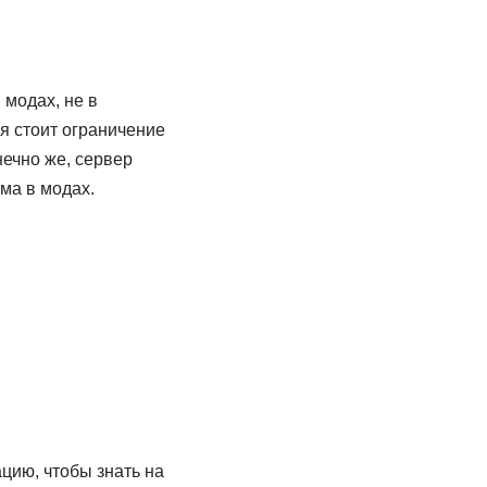
 модах, не в
бя стоит ограничение
нечно же, сервер
ема в модах.
цию, чтобы знать на