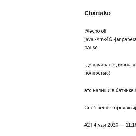
Chartako
@echo off
java -Xmx4G -jar papers
pause
где начиная с джавы н
полностью)
это напиши в батнике st
Сообщение отредактир
#2 | 4 мая 2020 — 11:1