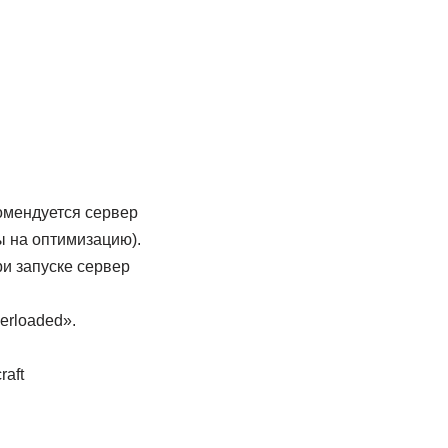
комендуется сервер
ы на оптимизацию).
и запуске сервер
verloaded».
aft