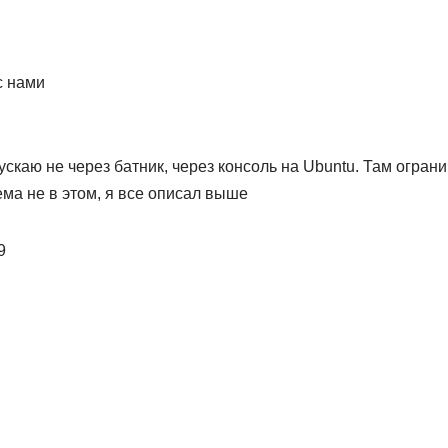
с нами
ускаю не через батник, через консоль на Ubuntu. Там ограни
ма не в этом, я все описал выше
9