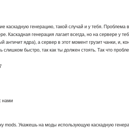
 каскадную генерацию, такой случай и у тебя. Проблема в
е. Каскадная генерация лагает всегда, но на сервере у те
й античит ядра), а сервер в этот момент грузит чанки, и, ко
ь слишком быстро, так как ты должен стоять. Так что пробл
7
с нами
пку mods. Укажешь на моды использующую каскадную генера