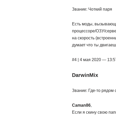
Звание: Чоткий паря
Есть моды, вызывающие
процессоре/ОЗУ/сервер
на скорость (встроенны
думает что ты двигаеш
#4 | 4 мая 2020 — 13:5
DarwinMix
Звание: Где-то рядом 
Caman86
,
Если я скину свою па