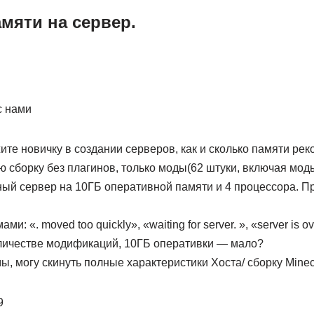
мяти на сервер.
с нами
те новичку в создании серверов, как и сколько памяти ре
даю сборку без плагинов, только моды(62 штуки, включая мод
ый сервер на 10ГБ оперативной памяти и 4 процессора. Пр
и: «. moved too quickly», «waiting for server. », «server is o
личестве модификаций, 10ГБ оперативки — мало?
 могу скинуть полные характеристики Хоста/ сборку Minecr
9