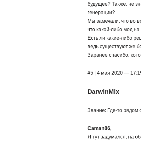
будущее? Также, не з
генерации?
Мы замечали, что во в
что какой-либо мод н
Есть ли какие-либо ре
ведь существуют же б
Заранее спасибо, кото
#5 | 4 мая 2020 — 17:1
DarwinMix
Звание: Где-то рядом 
Caman86
,
Я тут задумался, на о