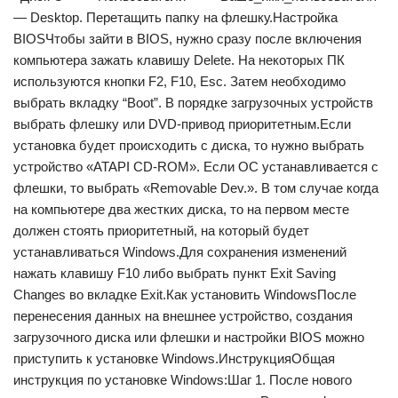
— Desktop. Перетащить папку на флешку.Настройка
BIOSЧтобы зайти в BIOS, нужно сразу после включения
компьютера зажать клавишу Delete. На некоторых ПК
используются кнопки F2, F10, Esc. Затем необходимо
выбрать вкладку “Boot”. В порядке загрузочных устройств
выбрать флешку или DVD-привод приоритетным.Если
установка будет происходить с диска, то нужно выбрать
устройство «ATAPI CD-ROM». Если ОС устанавливается с
флешки, то выбрать «Removable Dev.». В том случае когда
на компьютере два жестких диска, то на первом месте
должен стоять приоритетный, на который будет
устанавливаться Windows.Для сохранения изменений
нажать клавишу F10 либо выбрать пункт Exit Saving
Changes во вкладке Exit.Как установить WindowsПосле
перенесения данных на внешнее устройство, создания
загрузочного диска или флешки и настройки BIOS можно
приступить к установке Windows.ИнструкцияОбщая
инструкция по установке Windows:Шаг 1. После нового