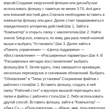
версий.Создание загрузочной флешки или дискаЛучше
использовать флешку с памятью не менее 3 Гб, dvd-диск
или внешний жесткий диск.Сначала необходимо вставить в
компьютер флешку или диск. Далее стоит придерживаться
определенного алгоритма действий:Шаг 1. Зайти в
“Компьютер” и открыть папку с накопителем.Шаг 2. Найти
значок Setup.exe, кликнуть по нему два раза левой кнопкой
мыши и выбрать “Установить”.Шаг 3. Далее зайти в
«Панель управления» — «Центр поддержки» —
«Восстановление» — «Расширенные параметры».Шаг 4. В
“Расширенных методах восстановления” выбрать
флешку.Шаг 5. Затем ждать, пока завершится архивация,
несколько перезагрузок и скачивание обновлений. Выбрать
“Обновление” в “Типах установки”.Сохранение файлов с
рабочего столаШаг 1. Вставить флешку, создать в ней
папку “Рабочий стол” и вручную мышкой перетащить все
папки и файлы с рабочего стола.Шаг 2. Либо использовать
другой способ. Вставить флешку, зайти в “Компьютер” —
«Диск C» — «Пользователи» — «Ваше_имя_пользователя»