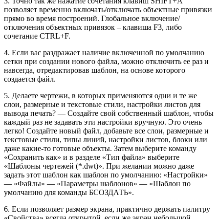
3. Точно так же нажатие сочетания клавиш SHIFT+A
позволяет временно включать/отключать объектные привязки
прямо во время построений. Глобальное включение/
отключения объектных привязок – клавиша F3, либо
сочетание CTRL+F.
4. Если вас раздражает наличие включенной по умолчанию
сетки при создании нового файла, можно отключить ее раз и
навсегда, отредактировав шаблон, на основе которого
создается файл.
5. Делаете чертежи, в которых применяются одни и те же
слои, размерные и текстовые стили, настройки листов для
вывода печать? — Создайте свой собственный шаблон, чтобы
каждый раз не задавать эти настройки вручную. Это очень
легко! Создайте новый файл, добавьте все слои, размерные и
текстовые стили, типы линий, настройки листов, блоки или
даже какие-то готовые объекты. Затем выберите команду
«Сохранить как» и в разделе «Тип файла» выберите
«Шаблоны чертежей (*.dwt)». При желании можно даже
задать этот шаблон как шаблон по умолчанию: «Настройки»
— «Файлы» — «Параметры шаблонов» — «Шаблон по
умолчанию для команды БСОЗДАТЬ».
6. Если позволяет размер экрана, практично держать палитру
«Свойства» всегда открытой, если же экран небольшой,