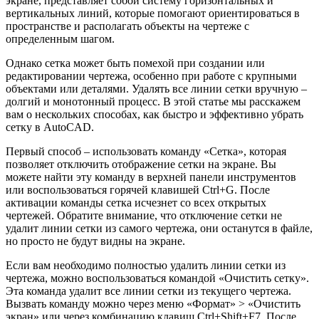
экране, представляет собой систему горизонтальных и
вертикальных линий, которые помогают ориентироваться в
пространстве и располагать объекты на чертеже с
определенным шагом.
Однако сетка может быть помехой при создании или
редактировании чертежа, особенно при работе с крупными
объектами или деталями. Удалять все линии сетки вручную –
долгий и монотонный процесс. В этой статье мы расскажем
вам о нескольких способах, как быстро и эффективно убрать
сетку в AutoCAD.
Первый способ – использовать команду «Сетка», которая
позволяет отключить отображение сетки на экране. Вы
можете найти эту команду в верхней панели инструментов
или воспользоваться горячей клавишей Ctrl+G. После
активации команды сетка исчезнет со всех открытых
чертежей. Обратите внимание, что отключение сетки не
удалит линии сетки из самого чертежа, они останутся в файле,
но просто не будут видны на экране.
Если вам необходимо полностью удалить линии сетки из
чертежа, можно воспользоваться командой «Очистить сетку».
Эта команда удалит все линии сетки из текущего чертежа.
Вызвать команду можно через меню «Формат» > «Очистить
экран» или через комбинацию клавиш Ctrl+Shift+F7. После