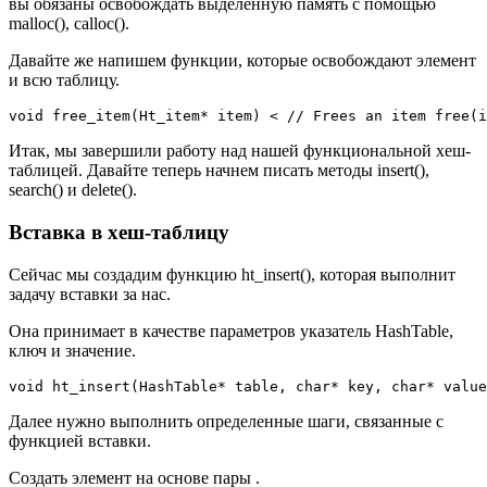
вы обязаны освобождать выделенную память с помощью
malloc(), calloc().
Давайте же напишем функции, которые освобождают элемент
и всю таблицу.
void free_item(Ht_item* item) < // Frees an item free(i
Итак, мы завершили работу над нашей функциональной хеш-
таблицей. Давайте теперь начнем писать методы insert(),
search() и delete().
Вставка в хеш-таблицу
Сейчас мы создадим функцию ht_insert(), которая выполнит
задачу вставки за нас.
Она принимает в качестве параметров указатель HashTable,
ключ и значение.
void ht_insert(HashTable* table, char* key, char* value
Далее нужно выполнить определенные шаги, связанные с
функцией вставки.
Создать элемент на основе пары .