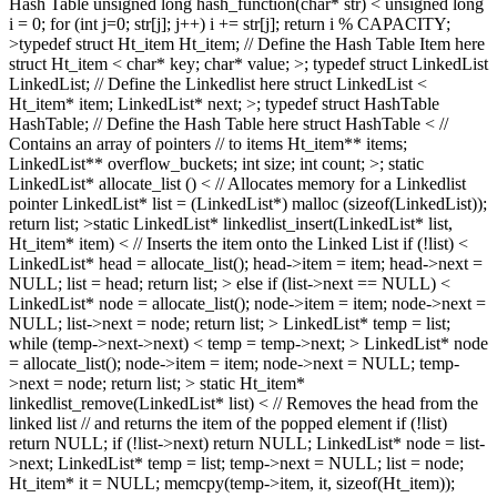
Hash Table unsigned long hash_function(char* str) < unsigned long
i = 0; for (int j=0; str[j]; j++) i += str[j]; return i % CAPACITY;
>typedef struct Ht_item Ht_item; // Define the Hash Table Item here
struct Ht_item < char* key; char* value; >; typedef struct LinkedList
LinkedList; // Define the Linkedlist here struct LinkedList <
Ht_item* item; LinkedList* next; >; typedef struct HashTable
HashTable; // Define the Hash Table here struct HashTable < //
Contains an array of pointers // to items Ht_item** items;
LinkedList** overflow_buckets; int size; int count; >; static
LinkedList* allocate_list () < // Allocates memory for a Linkedlist
pointer LinkedList* list = (LinkedList*) malloc (sizeof(LinkedList));
return list; >static LinkedList* linkedlist_insert(LinkedList* list,
Ht_item* item) < // Inserts the item onto the Linked List if (!list) <
LinkedList* head = allocate_list(); head->item = item; head->next =
NULL; list = head; return list; > else if (list->next == NULL) <
LinkedList* node = allocate_list(); node->item = item; node->next =
NULL; list->next = node; return list; > LinkedList* temp = list;
while (temp->next->next) < temp = temp->next; > LinkedList* node
= allocate_list(); node->item = item; node->next = NULL; temp-
>next = node; return list; > static Ht_item*
linkedlist_remove(LinkedList* list) < // Removes the head from the
linked list // and returns the item of the popped element if (!list)
return NULL; if (!list->next) return NULL; LinkedList* node = list-
>next; LinkedList* temp = list; temp->next = NULL; list = node;
Ht_item* it = NULL; memcpy(temp->item, it, sizeof(Ht_item));