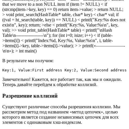
that we move to a non NULL item if (item != NULL) < if
(strcmp(item->key, key) == 0) return item->value; > return NULL;
> void print_search(HashTable* table, char* key) < char* val; if
((val = ht_search(table, key)) == NULL) < printf("Key:%s does not
exist\n", key); return; >else < printf("Key:%s, Value:%s\n", key,
val); >> void print_table(HashTable* table) < printf("\nHash
Table\n-------------------\n"); for (int i=0; isize; i++) < if (table-
>items[i]) < printf("Index:%d, Key:%s, Value:%s\n", i, table-
>items[i]->key, table->items[i]->value); > > printf(«——————-
\n\n»); > int main()
В результате мы получим:
Key:1, Value:First address Key:2, Value:Second address
Замечательно! Кажется, все работает так, как мы и ожидали.
Теперь давайте перейдем к обработке коллизий.
Разрешение коллизий
Существуют различные способы разрешения коллизии. Мы
рассмотрим метод под названием «метод цепочек», целью
которого является создание независимых цепочек для всех
элементов с одинаковым хэш-индексом.