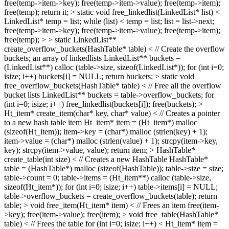
free(temp->item->key); free(temp->item->value); free(temp->item);
free(temp); return it; > static void free_linkedlist(LinkedList* list) <
LinkedList* temp = list; while (list) < temp = list; list = list->next;
free(temp->item->key); free(temp->item->value); free(temp->item);
free(temp); > > static LinkedList**
create_overflow_buckets(HashTable* table) < // Create the overflow
buckets; an array of linkedlists LinkedList** buckets =
(LinkedList**) calloc (table->size, sizeof(LinkedList*)); for (int i=0;
isize; i++) buckets[i] = NULL; return buckets; > static void
free_overflow_buckets(HashTable* table) < // Free all the overflow
bucket lists LinkedList** buckets = table->overflow_buckets; for
(int i=0; isize; i++) free_linkedlist(buckets[i]); free(buckets); >
Ht_item* create_item(char* key, char* value) < // Creates a pointer
to a new hash table item Ht_item* item = (Ht_item*) malloc
(sizeof(Ht_item)); item->key = (char*) malloc (strlen(key) + 1);
item->value = (char*) malloc (strlen(value) + 1); strcpy(item->key,
key); strcpy(item->value, value); return item; > HashTable*
create_table(int size) < // Creates a new HashTable HashTable*
table = (HashTable*) malloc (sizeof(HashTable)); table->size = size;
table->count = 0; table->items = (Ht_item**) calloc (table->size,
sizeof(Ht_item*)); for (int i=0; isize; i++) table->items[i] = NULL;
table->overflow_buckets = create_overflow_buckets(table); return
table; > void free_item(Ht_item* item) < // Frees an item free(item-
>key); free(item->value); free(item); > void free_table(HashTable*
table) < // Frees the table for (int i=0; isize; i++) < Ht_item* item =