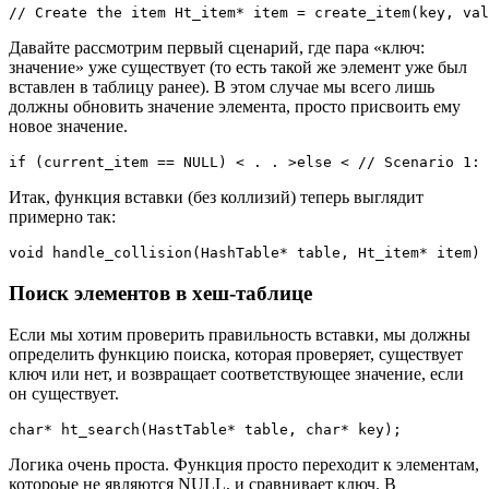
// Create the item Ht_item* item = create_item(key, val
Давайте рассмотрим первый сценарий, где пара «ключ:
значение» уже существует (то есть такой же элемент уже был
вставлен в таблицу ранее). В этом случае мы всего лишь
должны обновить значение элемента, просто присвоить ему
новое значение.
if (current_item == NULL) < . . >else < // Scenario 1: 
Итак, функция вставки (без коллизий) теперь выглядит
примерно так:
void handle_collision(HashTable* table, Ht_item* item) 
Поиск элементов в хеш-таблице
Если мы хотим проверить правильность вставки, мы должны
определить функцию поиска, которая проверяет, существует
ключ или нет, и возвращает соответствующее значение, если
он существует.
char* ht_search(HastTable* table, char* key);
Логика очень проста. Функция просто переходит к элементам,
котороые не являются NULL, и сравнивает ключ. В