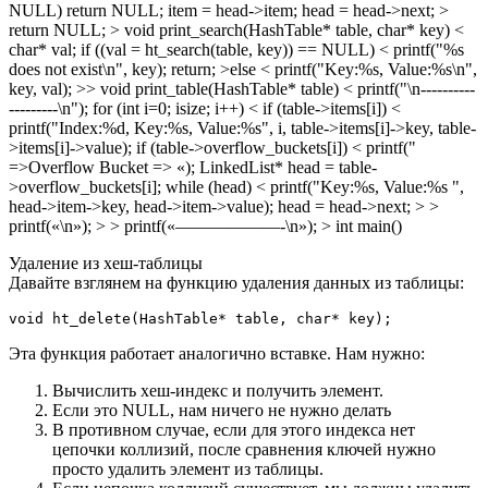
NULL) return NULL; item = head->item; head = head->next; >
return NULL; > void print_search(HashTable* table, char* key) <
char* val; if ((val = ht_search(table, key)) == NULL) < printf("%s
does not exist\n", key); return; >else < printf("Key:%s, Value:%s\n",
key, val); >> void print_table(HashTable* table) < printf("\n----------
---------\n"); for (int i=0; isize; i++) < if (table->items[i]) <
printf("Index:%d, Key:%s, Value:%s", i, table->items[i]->key, table-
>items[i]->value); if (table->overflow_buckets[i]) < printf("
=>Overflow Bucket => «); LinkedList* head = table-
>overflow_buckets[i]; while (head) < printf("Key:%s, Value:%s ",
head->item->key, head->item->value); head = head->next; > >
printf(«\n»); > > printf(«——————-\n»); > int main()
Удаление из хеш-таблицы
Давайте взглянем на функцию удаления данных из таблицы:
void ht_delete(HashTable* table, char* key);
Эта функция работает аналогично вставке. Нам нужно:
Вычислить хеш-индекс и получить элемент.
Если это NULL, нам ничего не нужно делать
В противном случае, если для этого индекса нет
цепочки коллизий, после сравнения ключей нужно
просто удалить элемент из таблицы.