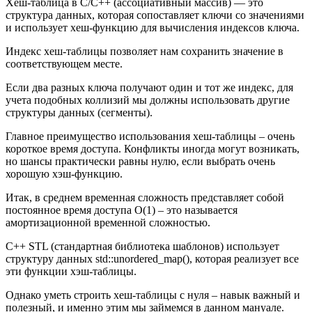
Хеш-таблица в C/C++ (ассоциативный массив) — это
структура данных, которая сопоставляет ключи со значениями
и использует хеш-функцию для вычисления индексов ключа.
Индекс хеш-таблицы позволяет нам сохранить значение в
соответствующем месте.
Если два разных ключа получают один и тот же индекс, для
учета подобных коллизий мы должны использовать другие
структуры данных (сегменты).
Главное преимущество использования хеш-таблицы – очень
короткое время доступа. Конфликты иногда могут возникать,
но шансы практически равны нулю, если выбрать очень
хорошую хэш-функцию.
Итак, в среднем временная сложность представляет собой
постоянное время доступа O(1) – это называется
амортизационной временной сложностью.
C++ STL (стандартная библиотека шаблонов) использует
структуру данных std::unordered_map(), которая реализует все
эти функции хэш-таблицы.
Однако уметь строить хеш-таблицы с нуля – навык важный и
полезный, и именно этим мы займемся в данном мануале.