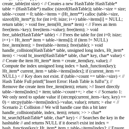
create_table(int size) < // Creates a new HashTable HashTable*
table = (HashTable*) malloc (sizeof(HashTable)); table->size = size;
table->count = 0; table->items = (Ht_item**) calloc (table->size,
sizeof(Ht_item*)); for (int i=0; isize; i++) table->items[i] = NULL;
return table; > void free_item(Ht_item* item) < // Frees an item
free(item->key); free(item->value); free(item); > void
free_table(HashTable* table) < // Frees the table for (int i=0; isize;
i++) < Ht_item* item = table->items[i]; if (item != NULL)
free_item(item); > free(table->items); free(table); > void
handle_collision(HashTable* table, unsigned long index, Ht_item*
item) < >void ht_insert(HashTable* table, char* key, char* value) <
// Create the item Ht_item* item = create_item(key, value); //
Compute the index unsigned long index = hash_function(key);
Ht_item* current_item = table->items[index]; if (current_item ==
NULL) < // Key does not exist. if (table->count == table->size) < //
Hash Table Full printf("Insert Error: Hash Table is full\n"); //
Remove the create item free_item(item); return; >// Insert directly
table->items[index] = item; table->count++; > else < // Scenario 1:
We only need to update value if (strcmp(current_item->key, key) ==
0) < strcpy(table->items[index]->value, value); return; > else < //
Scenario 2: Collision // We will handle case this a bit later
handle_collision(table, index, item); return; >> > char*
ht_search(HashTable* table, char* key) < // Searches the key in the
hashtable // and returns NULL if it doesn't exist int index =
hash_function(key); Ht_item* item = table->items[index]; // Ensure