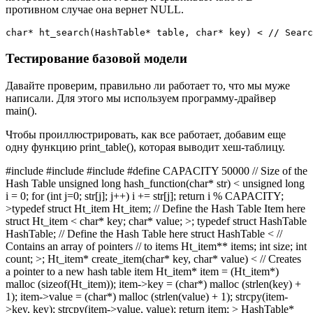
противном случае она вернет NULL.
char* ht_search(HashTable* table, char* key) < // Searc
Тестирование базовой модели
Давайте проверим, правильно ли работает то, что мы муже
написали. Для этого мы используем программу-драйвер
main().
Чтобы проиллюстрировать, как все работает, добавим еще
одну функцию print_table(), которая выводит хеш-таблицу.
#include #include #include #define CAPACITY 50000 // Size of the
Hash Table unsigned long hash_function(char* str) < unsigned long
i = 0; for (int j=0; str[j]; j++) i += str[j]; return i % CAPACITY;
>typedef struct Ht_item Ht_item; // Define the Hash Table Item here
struct Ht_item < char* key; char* value; >; typedef struct HashTable
HashTable; // Define the Hash Table here struct HashTable < //
Contains an array of pointers // to items Ht_item** items; int size; int
count; >; Ht_item* create_item(char* key, char* value) < // Creates
a pointer to a new hash table item Ht_item* item = (Ht_item*)
malloc (sizeof(Ht_item)); item->key = (char*) malloc (strlen(key) +
1); item->value = (char*) malloc (strlen(value) + 1); strcpy(item-
>key, key); strcpy(item->value, value); return item; > HashTable*