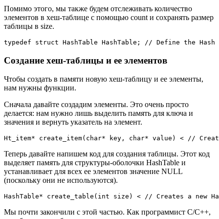
Помимо этого, мы также будем отслеживать количество
элементов в хеш-таблице с помощью count и сохранять размер
таблицы в size.
typedef struct HashTable HashTable; // Define the Hash 
Создание хеш-таблицы и ее элементов
Чтобы создать в памяти новую хеш-таблицу и ее элементы,
нам нужны функции.
Сначала давайте создадим элементы. Это очень просто
делается: нам нужно лишь выделить память для ключа и
значения и вернуть указатель на элемент.
Ht_item* create_item(char* key, char* value) < // Creat
Теперь давайте напишем код для создания таблицы. Этот код
выделяет память для структуры-оболочки HashTable и
устанавливает для всех ее элементов значение NULL
(поскольку они не используются).
HashTable* create_table(int size) < // Creates a new Ha
Мы почти закончили с этой частью. Как программист C/C++,