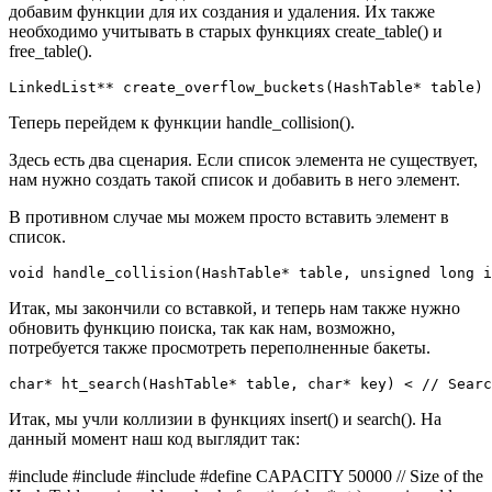
добавим функции для их создания и удаления. Их также
необходимо учитывать в старых функциях create_table() и
free_table().
LinkedList** create_overflow_buckets(HashTable* table) 
Теперь перейдем к функции handle_collision().
Здесь есть два сценария. Если список элемента не существует,
нам нужно создать такой список и добавить в него элемент.
В противном случае мы можем просто вставить элемент в
список.
void handle_collision(HashTable* table, unsigned long i
Итак, мы закончили со вставкой, и теперь нам также нужно
обновить функцию поиска, так как нам, возможно,
потребуется также просмотреть переполненные бакеты.
char* ht_search(HashTable* table, char* key) < // Searc
Итак, мы учли коллизии в функциях insert() и search(). На
данный момент наш код выглядит так:
#include #include #include #define CAPACITY 50000 // Size of the