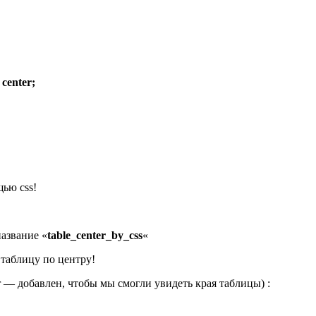
 center;
ью css!
название «
table_center_by_css
«
 таблицу по центру!
 — добавлен, чтобы мы смогли увидеть края таблицы) :