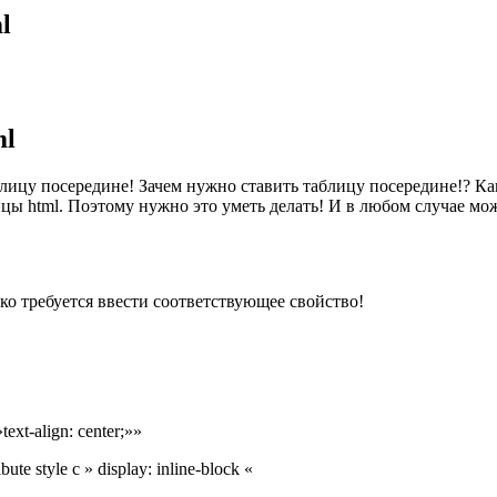
l
ml
лицу посередине! Зачем нужно ставить таблицу посередине!? Ка
цы html. Поэтому нужно это уметь делать! И в любом случае мо
ко требуется ввести соответствующее свойство!
xt-align: center;»»
te style с » display: inline-block «