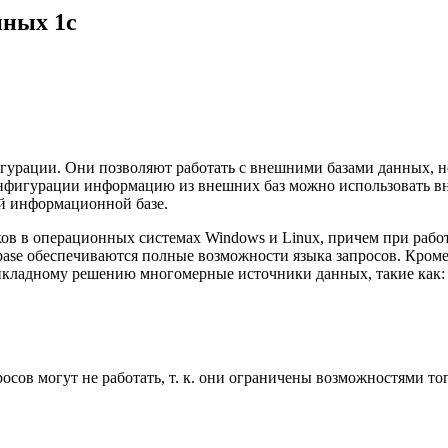
нных 1с
урации. Они позволяют работать с внешними базами данных, н
онфигурации информацию из внешних баз можно использовать в
ой информационной базе.
 в операционных системах Windows и Linux, причем при работ
abase обеспечиваются полные возможности языка запросов. Кром
икладному решению многомерные источники данных, такие как:
сов могут не работать, т. к. они ограничены возможностями то