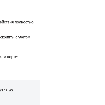
действия полностью
 скрипты с учетом
мом порте:
t') AS 