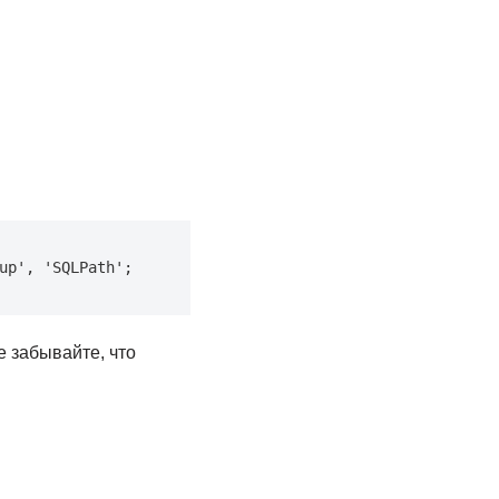
up', 'SQLPath';
 забывайте, что