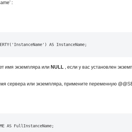
ame’ :
ERTY('InstanceName') AS InstanceName;
ет имя экземпляра или
NULL
, если у вас установлен экзем
 имя сервера или экземпляра, примените переменную @
ME AS FullInstanceName;