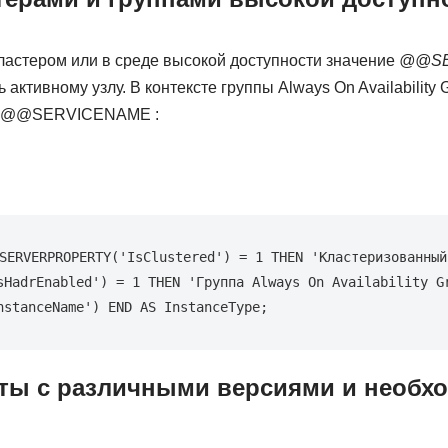
кластером или в среде высокой доступности значение
@@SE
 активному узлу. В контексте группы Always On Availability
ть @@SERVICENAME :
SERVERPROPERTY('IsClustered') = 1 THEN 'Кластеризованный 
sHadrEnabled') = 1 THEN 'Группа Always On Availability Gr
nstanceName') END AS InstanceType;
ты с различными версиями и необх