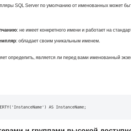
пляры SQL Server по умолчанию от именованных может быть
олчанию
: не имеет конкретного имени и работает на стандар
емпляр
: обладает своим уникальным именем.
яет определить, является ли перед вами именованный экз
ERTY('InstanceName') AS InstanceName;
стерами и группами высокой доступн