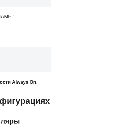
NAME :
ости Always On
.
нфигурациях
пляры