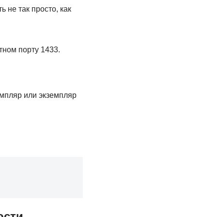
 не так просто, как
тном порту 1433.
емпляр или экземпляр
ости