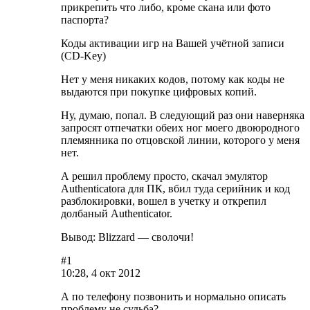
прикрепить что либо, кроме скана или фото
паспорта?
Коды активации игр на Вашей учётной записи
(CD-Key)
Нет у меня никаких кодов, потому как коды не
выдаются при покупке цифровых копий.
Ну, думаю, попал. В следующий раз они наверняка
запросят отпечатки обеих ног моего двоюродного
племянника по отцовской линии, которого у меня
нет.
А решил проблему просто, скачал эмулятор
Authenticatorа для ПК, вбил туда серийник и код
разблокировки, вошел в учетку и открепил
долбаный Authenticator.
Вывод: Blizzard — сволочи!
#1
10:28, 4 окт 2012
А по телефону позвонить и нормально описать
проблему не судьба?