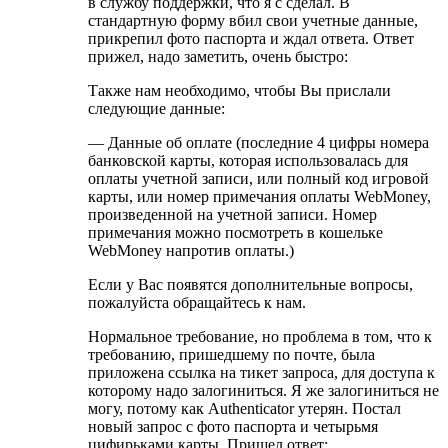
в службу поддержки, что я с сделал. В
стандартную форму вбил свои учетные данные,
прикрепил фото паспорта и ждал ответа. Ответ
прижел, надо заметить, очень быстро:
Также нам необходимо, чтобы Вы прислали
следующие данные:
— Данные об оплате (последние 4 цифры номера
банковской карты, которая использовалась для
оплаты учетной записи, или полный код игровой
карты, или номер примечания оплаты WebMoney,
произведенной на учетной записи. Номер
примечания можно посмотреть в кошельке
WebMoney напротив оплаты.)
Если у Вас появятся дополнительные вопросы,
пожалуйста обращайтесь к нам.
Нормальное требование, но проблема в том, что к
требованию, пришедшему по почте, была
приложена ссылка на тикет запроса, для доступа к
которому надо залогиниться. Я же залогиниться не
могу, потому как Authenticator утерян. Постал
новый запрос с фото паспорта и четырьмя
цифирьками карты. Пришел ответ: