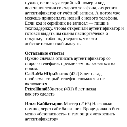
нужно, используя серийный номер и код
восстановления со старого телефона, открепить
аутентификатор от учётной записи. А потом уже
можешь прикреплять новый с нового телефона.
Если код и серийник не записал — пиши в
техподдержку, чтобы открепили аутентификатор и
готовся выдать им сканы паспорта/чеков о
покупке, чтобы подтвердить, что это
действительно твой аккаунт.
Остальные ответы
Нужно сначала отписать аутентификатор со
старого телефона, прежде чем пользоваться на
новом.
CaJIaMaHDpa
Знаток (422) 8 лет назад
проблема. старый телефон сломался и не
включается
Petrollium83
Знаток (431) 6 лет назад
как это сделать
Илья Байбатыров
Мастер (2165) Насколько
помню, через сайт баттл. нет. Вроде должно быть
меню «безопасность» и там опция «открепить
аутентификатор».