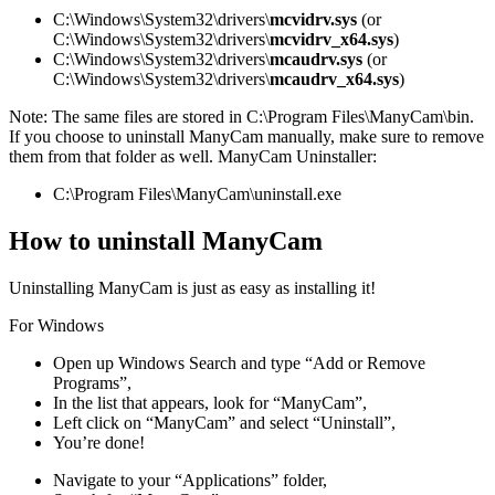
C:\Windows\System32\drivers\
mcvidrv.sys
(or
C:\Windows\System32\drivers\
mcvidrv_x64.sys
)
C:\Windows\System32\drivers\
mcaudrv.sys
(or
C:\Windows\System32\drivers\
mcaudrv_x64.sys
)
Note: The same files are stored in C:\Program Files\ManyCam\bin.
If you choose to uninstall ManyCam manually, make sure to remove
them from that folder as well. ManyCam Uninstaller:
C:\Program Files\ManyCam\uninstall.exe
How to uninstall ManyCam
Uninstalling ManyCam is just as easy as installing it!
For Windows
Open up Windows Search and type “Add or Remove
Programs”,
In the list that appears, look for “ManyCam”,
Left click on “ManyCam” and select “Uninstall”,
You’re done!
Navigate to your “Applications” folder,