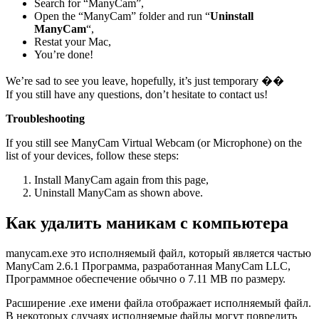
Search for “ManyCam”,
Open the “ManyCam” folder and run “
Uninstall
ManyCam
“,
Restat your Mac,
You’re done!
We’re sad to see you leave, hopefully, it’s just temporary ��
If you still have any questions, don’t hesitate to contact us!
Troubleshooting
If you still see ManyCam Virtual Webcam (or Microphone) on the
list of your devices, follow these steps:
Install ManyCam again from this page,
Uninstall ManyCam as shown above.
Как удалить маникам с компьютера
manycam.exe это исполняемый файл, который является частью
ManyCam 2.6.1 Программа, разработанная ManyCam LLC,
Программное обеспечение обычно о 7.11 MB по размеру.
Расширение .exe имени файла отображает исполняемый файл.
В некоторых случаях исполняемые файлы могут повредить