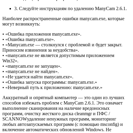
3. Следуйте инструкциям по удалению ManyCam 2.6.1.
Наиболее распространенные ошибки manycam.exe, которые
могут возникнуть:
• «Ошибка приложения manycam.exe».
• «Ошибка manycam.exe».
• «Manycam.exe — столкнулся с проблемой и будет закрыт.
Приносим извинения за неудобства».
• «manycam.exe не является допустимым приложением
Win32».
• «manycam.exe не запущен».
• «manycam.exe не найден».
• «Не удается найти manycam.exe».
• «Ошибка запуска программы: manycam.exe.»
• «Неверный путь к приложению: manycam.exe.»
Аккуратный и опрятный компьютер — это один из лучших
способов избежать проблем с ManyCam 2.6.1. Это означает
выполнение сканирования на наличие вредоносных
программ, очистку жесткого диска cleanmgr и ПФС /
SCANNOWудаление ненужных программ, мониторинг
любых автозапускаемых программ (с помощью msconfig) и
включение автоматических обновлений Windows. Не