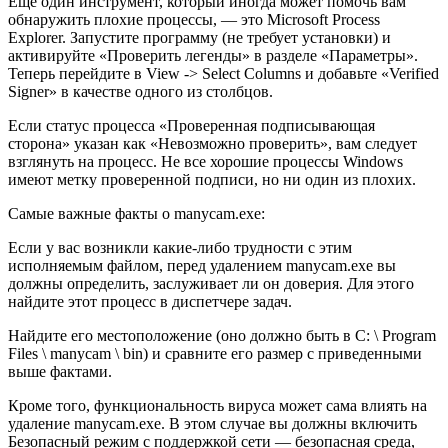
Еще один инструмент, который иногда может помочь вам
обнаружить плохие процессы, — это Microsoft Process
Explorer. Запустите программу (не требует установки) и
активируйте «Проверить легенды» в разделе «Параметры».
Теперь перейдите в View -> Select Columns и добавьте «Verified
Signer» в качестве одного из столбцов.
Если статус процесса «Проверенная подписывающая
сторона» указан как «Невозможно проверить», вам следует
взглянуть на процесс. Не все хорошие процессы Windows
имеют метку проверенной подписи, но ни один из плохих.
Самые важные факты о manycam.exe:
Если у вас возникли какие-либо трудности с этим
исполняемым файлом, перед удалением manycam.exe вы
должны определить, заслуживает ли он доверия. Для этого
найдите этот процесс в диспетчере задач.
Найдите его местоположение (оно должно быть в C: \ Program
Files \ manycam \ bin) и сравните его размер с приведенными
выше фактами.
Кроме того, функциональность вируса может сама влиять на
удаление manycam.exe. В этом случае вы должны включить
Безопасный режим с поддержкой сети — безопасная среда,