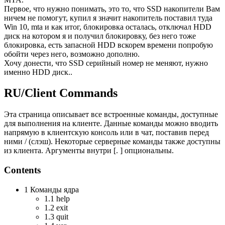
Первое, что нужно понимать, это то, что SSD накопители Вам
ничем не помогут, купил я значит накопитель поставил туда
Win 10, mta и как итог, блокировка осталась, отключал HDD
диск на котором я и получил блокировку, без него тоже
блокировка, есть запасной HDD вскорем времени попробую
обойти через него, возможно дополню.
Хочу донести, что SSD серийный номер не меняют, нужно
именно HDD диск..
RU/Client Commands
Эта страница описывает все встроенные команды, доступные
для выполнения на клиенте. Данные команды можно вводить
напрямую в клиентскую консоль или в чат, поставив перед
ними / (слэш). Некоторые серверные команды также доступны
из клиента. Аргументы внутри [. ] опциональны.
Contents
1 Команды ядра
1.1 help
1.2 exit
1.3 quit