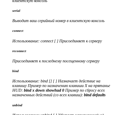
клиентскую консоль
serial
Выводит ваш серийный номер в клиентскую консоль
connect
Использование: connect [ ] Присоединяет к серверу
reconnect
Присоединяет к последнему посещенному серверу
bind
Использование: bind
[
]
[
] Назначает действие на
клавишу Пример по назначению клавиши X на прятанье
HUD:
bind x down showhud 0
Пример по сбросу всех
назначенных действий (со всех клавиш):
bind defaults
unbind