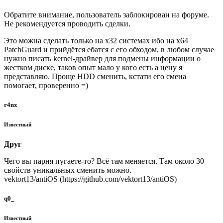
Обратите внимание, пользователь заблокирован на форуме.
Не рекомендуется проводить сделки.
Это можна сделать только на x32 системах ибо на х64
PatchGuard и прийдётся ебатся с его обходом, в любом случае
нужно писать kernel-драйвер для подмены информации о
жестком диске, таков опыт мало у кого есть а цену я
представляю. Проще HDD сменить, кстати его смена
помогает, проверенно =)
r4nx
Известный
Друг
Чего вы парня пугаете-то? Всё там меняется. Там около 30
свойств уникальных сменить можно.
vektort13/antiOS (https://github.com/vektort13/antiOS)
q0_
Известный