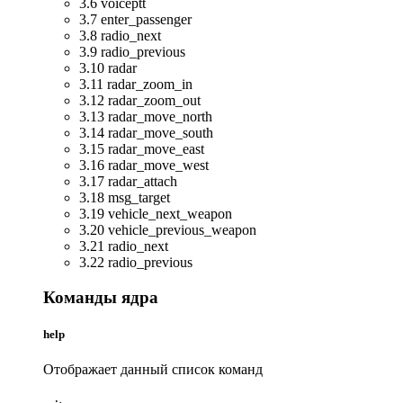
3.6 voiceptt
3.7 enter_passenger
3.8 radio_next
3.9 radio_previous
3.10 radar
3.11 radar_zoom_in
3.12 radar_zoom_out
3.13 radar_move_north
3.14 radar_move_south
3.15 radar_move_east
3.16 radar_move_west
3.17 radar_attach
3.18 msg_target
3.19 vehicle_next_weapon
3.20 vehicle_previous_weapon
3.21 radio_next
3.22 radio_previous
Команды ядра
help
Отображает данный список команд