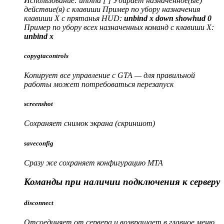
Использование: unbind
[
] Убирает назначенное(ые)
действие(я) с клавиши Пример по убору назначения
клавиши X с прятанья HUD:
unbind x down showhud 0
Пример по убору всех назначенных команд с клавиши X:
unbind x
copygtacontrols
Копирует все управление с GTA — для правильной
работы может потребоваться перезапуск
screenshot
Сохраняет снимок экрана (скриншот)
saveconfig
Сразу же сохраняет конфигурацию MTA
Команды при наличии подключения к серверу
disconnect
Отсоединяет от сервера и возвращает в главное меню