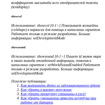
коэффициент масштаба всех отобразителей текста
(textdisplay)
showcol
Использование: showcol [
0-1
>
] Показывает колшейпы
(colshape) в каркасах для помощи в написании скриптов
Работает только в режиме разработки. Больше
информации: setDevelopmentMode
showsound
Использование: showsound [
0-1
>
] Пишет id звуков мира
в окнах вывода отладочной инфорации, помогая в
написании скриптов с setWorldSoundEnabled Работает
только в режиме разработки. Больше информации:
setDevelopmentMode
Похожие публикации:
Как вытащить фото из заблокированного iphone
Как убрать в корзину ненужное
Как убрать прокрутку страницы в excel
Как убрать уменьшение яркости ноутбука при
работе от батареи