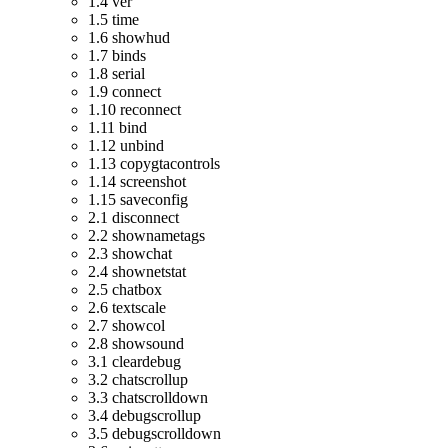
1.4 ver
1.5 time
1.6 showhud
1.7 binds
1.8 serial
1.9 connect
1.10 reconnect
1.11 bind
1.12 unbind
1.13 copygtacontrols
1.14 screenshot
1.15 saveconfig
2.1 disconnect
2.2 shownametags
2.3 showchat
2.4 shownetstat
2.5 chatbox
2.6 textscale
2.7 showcol
2.8 showsound
3.1 cleardebug
3.2 chatscrollup
3.3 chatscrolldown
3.4 debugscrollup
3.5 debugscrolldown