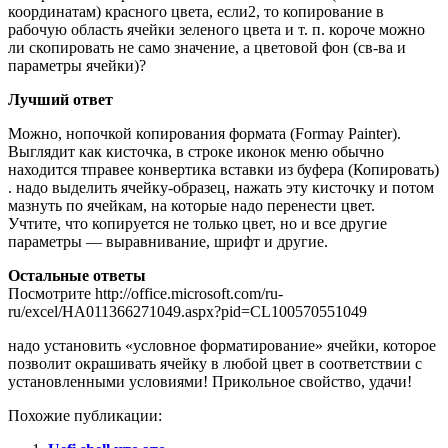
координатам) красного цвета, если2, то копирование в
рабочую область ячейки зеленого цвета и т. п. короче можно
ли скопировать не само значение, а цветовой фон (св-ва и
параметры ячейки)?
Лучший ответ
Можно, нопочкой копирования формата (Formay Painter).
Выглядит как кисточка, в строке иконок меню обычно
находится тправее конвертика вставки из буфера (Копировать)
. надо выделить ячейку-образец, нажать эту кисточку и потом
мазнуть по ячейкам, на которые надо перенести цвет.
Учтите, что копируется не только цвет, но и все другие
параметры — выравнивание, шрифт и другие.
Остальные ответы
Посмотрите http://office.microsoft.com/ru-
ru/excel/HA011366271049.aspx?pid=CL100570551049
надо установить «условное форматирование» ячейки, которое
позволит окрашивать ячейку в любой цвет в соответствии с
установленными условиями! Прикольное свойство, удачи!
Похожие публикации: