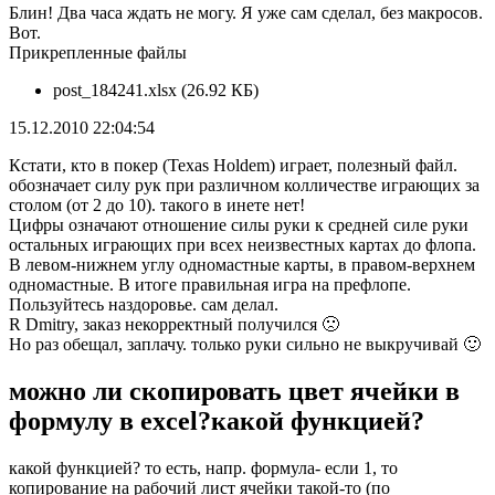
Блин! Два часа ждать не могу. Я уже сам сделал, без макросов.
Вот.
Прикрепленные файлы
post_184241.xlsx (26.92 КБ)
15.12.2010 22:04:54
Кстати, кто в покер (Texas Holdem) играет, полезный файл.
обозначает силу рук при различном колличестве играющих за
столом (от 2 до 10). такого в инете нет!
Цифры означают отношение силы руки к средней силе руки
остальных играющих при всех неизвестных картах до флопа.
В левом-нижнем углу одномастные карты, в правом-верхнем
одномастные. В итоге правильная игра на префлопе.
Пользуйтесь наздоровье. сам делал.
R Dmitry, заказ некорректный получился 🙁
Но раз обещал, заплачу. только руки сильно не выкручивай 🙂
можно ли скопировать цвет ячейки в
формулу в excel?какой функцией?
какой функцией? то есть, напр. формула- если 1, то
копирование на рабочий лист ячейки такой-то (по