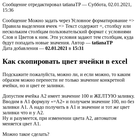
Сообщение отредактировал tatianaTP — Суббота, 02.01.2021,
15:36
Сообщение Можно задать через Условное форматирование =>
Правила выделения ячеек => Текст содержит =, столбцу или
нескольким столбцам пользовательский формат с условиями
Слов и Цветов к ним. Эти условия задают тем столбцам, куда
будут попадать новые значения. Автор —
tatianaTP
Дата добавления —
02.01.2021
в
15:31
Как скопировать цвет ячейки в excel
Подскажите пожалуйста, можно ли, и если можно, то каким
образом можно перенести не только значение конкретной
ячейки, но и цвет ее заливки.
Допустим ячейка А2 имеет значение 100 и ЖЕЛТУЮ заливку.
Вводим в А1 формулу «=А2» и получаем значение 100, но без
заливки А1. А надо получить в А1 и значение и тот же цвет
заливки что и у А2.
Ну и разумеется, при изменении цвета А2, автоматом
меняется цвет А1.
Можно такое сделать?