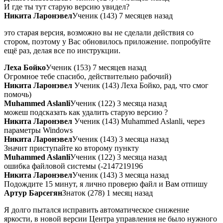
И где ты тут старую версию увидел?
Никита Ларонэвел
Ученик (143) 7 месяцев назад
это старая версия, возможно вы не сделали действия со
стором, поэтому у Вас обновилось приложение. попробуйте
ещё раз, делая все по инструкции.
Леха Бойко
Ученик (153) 7 месяцев назад
Огромное тебе спасибо, действительно рабочий)
Никита Ларонэвел
Ученик (143) Леха Бойко, рад, что смог
помочь)
Muhammed Aslanli
Ученик (122) 3 месяца назад
можеш подсказать как удалить старую версию ?
Никита Ларонэвел
Ученик (143) Muhammed Aslanli, через
параметры Windows
Никита Ларонэвел
Ученик (143) 3 месяца назад
Значит приступайте ко второму пункту
Muhammed Aslanli
Ученик (122) 3 месяца назад
ошибка файловой системы (-2147219196
Никита Ларонэвел
Ученик (143) 3 месяца назад
Подождите 15 минут, я лично проверю файл и Вам отпишу
Артур Барсегян
Знаток (278) 1 месяц назад
Я долго пытался исправить автоматическое снижение
яркости, в новой версии Центра управления не было нужного