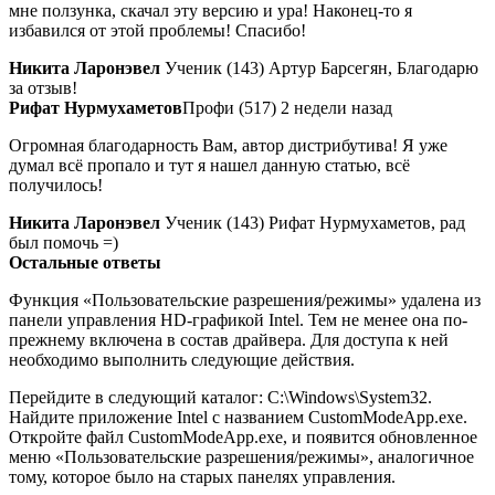
мне ползунка, скачал эту версию и ура! Наконец-то я
избавился от этой проблемы! Спасибо!
Никита Ларонэвел
Ученик (143) Артур Барсегян, Благодарю
за отзыв!
Рифат Нурмухаметов
Профи (517) 2 недели назад
Огромная благодарность Вам, автор дистрибутива! Я уже
думал всё пропало и тут я нашел данную статью, всё
получилось!
Никита Ларонэвел
Ученик (143) Рифат Нурмухаметов, рад
был помочь =)
Остальные ответы
Функция «Пользовательские разрешения/режимы» удалена из
панели управления HD-графикой Intel. Тем не менее она по-
прежнему включена в состав драйвера. Для доступа к ней
необходимо выполнить следующие действия.
Перейдите в следующий каталог: C:\Windows\System32.
Найдите приложение Intel с названием CustomModeApp.exe.
Откройте файл CustomModeApp.exe, и появится обновленное
меню «Пользовательские разрешения/режимы», аналогичное
тому, которое было на старых панелях управления.