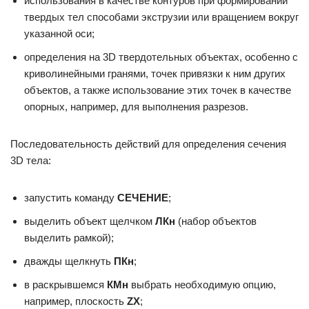
использования в качестве контуров при формировании
твердых тел способами экструзии или вращением вокруг
указанной оси;
определения на 3D твердотельных объектах, особенно с
криволинейными гранями, точек привязки к ним других
объектов, а также использование этих точек в качестве
опорных, например, для выполнения разрезов.
Последовательность действий для определения сечения
3D тела:
запустить команду
СЕЧЕНИЕ
;
выделить объект щелчком
ЛКн
(набор объектов
выделить рамкой);
дважды щелкнуть
ПКн
;
в раскрывшемся
КМн
выбрать необходимую опцию,
например, плоскость
ZX
;