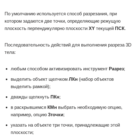
По умолчанию используется способ разрезания, при
котором задаются две точки, определяющие режущую
плоскость перпендикулярно плоскости
XY
текущей
ПСК
.
Последовательность действий для выполнения разреза 3D
тела:
любым способом активизировать инструмент
Разрез
;
выделить объект щелчком
ЛКн
(набор объектов
выделить рамкой);
дважды щелкнуть
ПКн
;
в раскрывшемся
КМн
выбрать необходимую опцию,
например, опцию
3точки
;
указать на объекте три точки, принадлежащие этой
плоскости;