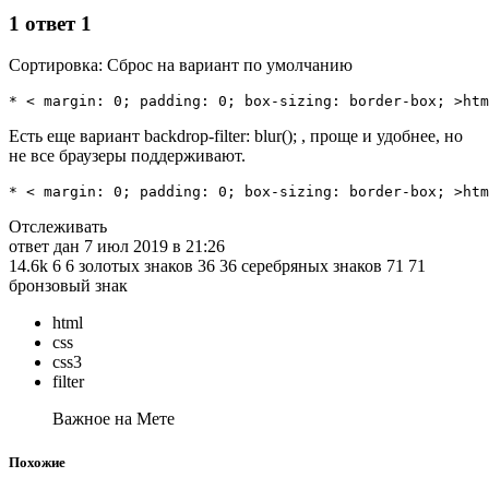
1 ответ 1
Сортировка: Сброс на вариант по умолчанию
* < margin: 0; padding: 0; box-sizing: border-box; >htm
Есть еще вариант backdrop-filter: blur(); , проще и удобнее, но
не все браузеры поддерживают.
* < margin: 0; padding: 0; box-sizing: border-box; >htm
Отслеживать
ответ дан 7 июл 2019 в 21:26
14.6k 6 6 золотых знаков 36 36 серебряных знаков 71 71
бронзовый знак
html
css
css3
filter
Важное на Мете
Похожие