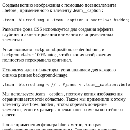
Создаем копию изображения с помощью псевдоэлемента
::before , примененного к элементу .team__caption :
.team--blurred-img < .team__caption < overflow: hidden;
Размытие фона CSS используется для создания эффекта
глубины и акцентирования внимания на определенных
элементах.
Устанавливаем background-position: center bottom ; и
background-size: 100% auto; , чтобы копия изображения
полностью перекрывала оригинал.
Используя идентификаторы, устанавливаем для каждого
снимка разные background-image.
.team--blurred-img < // . #james < .team__caption::befo
Мы используем .team__caption , поэтому копия изображения
ограничивается этой областью. Также мы применили к этому
элементу overflow: hidden , чтобы обрезать дочерние
элементы, если их размеры превышают размеры контейнера
своего.
После применения фильтра blur заметно, что края
изображения стали полупрозрачны. Это можно исправить,