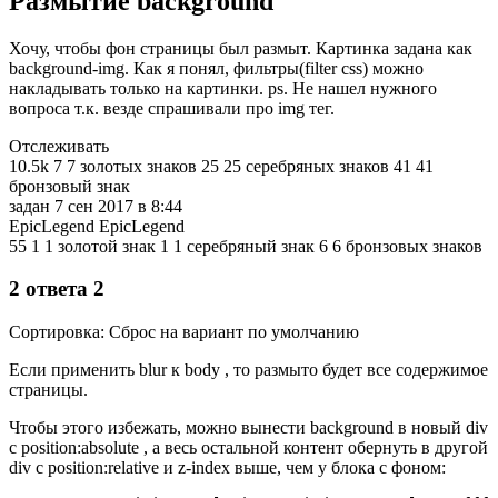
Размытие background
Хочу, чтобы фон страницы был размыт. Картинка задана как
background-img. Как я понял, фильтры(filter css) можно
накладывать только на картинки. ps. Не нашел нужного
вопроса т.к. везде спрашивали про img тег.
Отслеживать
10.5k 7 7 золотых знаков 25 25 серебряных знаков 41 41
бронзовый знак
задан 7 сен 2017 в 8:44
EpicLegend EpicLegend
55 1 1 золотой знак 1 1 серебряный знак 6 6 бронзовых знаков
2 ответа 2
Сортировка: Сброс на вариант по умолчанию
Если применить blur к body , то размыто будет все содержимое
страницы.
Чтобы этого избежать, можно вынести background в новый div
с position:absolute , а весь остальной контент обернуть в другой
div с position:relative и z-index выше, чем у блока с фоном: