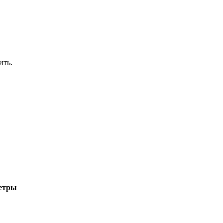
ить.
етры