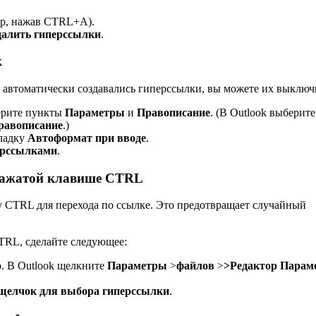
ер, нажав CTRL+A).
далить гиперссылки
.
к
та автоматически создавались гиперссылки, вы можете их выключ
рите пункты
Параметры
и
Правописание
. (В Outlook выберите
равописание
.)
ладку
Автоформат при вводе
.
перссылками
.
 нажатой клавише CTRL
 CTRL для перехода по ссылке. Это предотвращает случайный
TRL, сделайте следующее:
о
. В Outlook щелкните
Параметры
>
файлов
>
>
Редактор Парам
щелчок для выбора гиперссылки
.