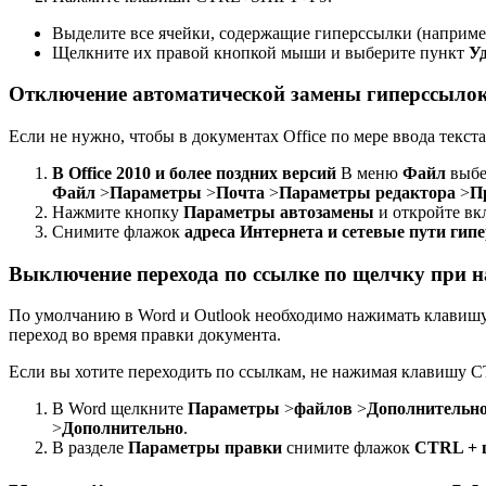
Выделите все ячейки, содержащие гиперссылки (наприм
Щелкните их правой кнопкой мыши и выберите пункт
У
Отключение автоматической замены гиперссыло
Если не нужно, чтобы в документах Office по мере ввода текс
В Office 2010 и более поздних версий
В меню
Файл
выбе
Файл
>
Параметры
>
Почта
>
Параметры редактора
>
П
Нажмите кнопку
Параметры автозамены
и откройте вк
Снимите флажок
адреса Интернета и сетевые пути ги
Выключение перехода по ссылке по щелчку при
По умолчанию в Word и Outlook необходимо нажимать клавишу
переход во время правки документа.
Если вы хотите переходить по ссылкам, не нажимая клавишу C
В Word щелкните
Параметры
>
файлов
>
Дополнительн
>
Дополнительно
.
В разделе
Параметры правки
снимите флажок
CTRL + 