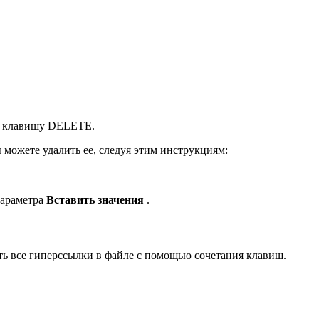
те клавишу DELETE.
жете удалить ее, следуя этим инструкциям:
параметра
Вставить значения
.
ить все гиперссылки в файле с помощью сочетания клавиш.