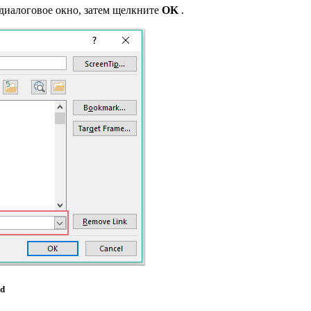
диалоговое окно, затем щелкните
OK
.
rd