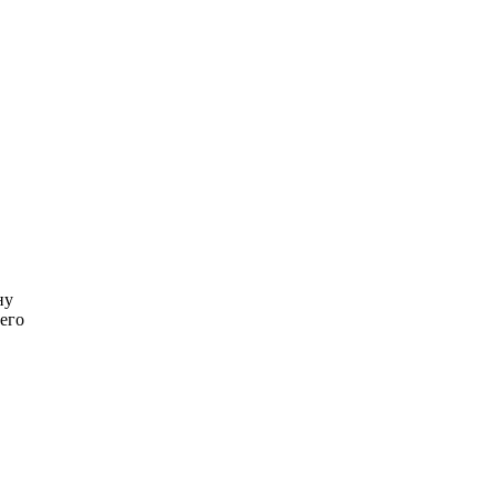
ну
его