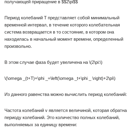
получающей приращение в $$2\pi$$
Период колебаний Т представляет собой минимальный
временной интервал, в течение которого колебательная
система возвращается в то состояние, в котором она
находилась в начальный момент времени, определенный
произвольно.
В этом случае фаза будет увеличена на \(2\pi:\)
\(\omega _(t+T)+\phi _=\left(\omega _t+\phi _ \right)+2\pi\)
Из данного равенства можно вычислить период колебаний:
Частота колебаний v является величиной, которая обратна
периоду колебаний. Это количество полных колебаний,
выполняемых за единицу времени: