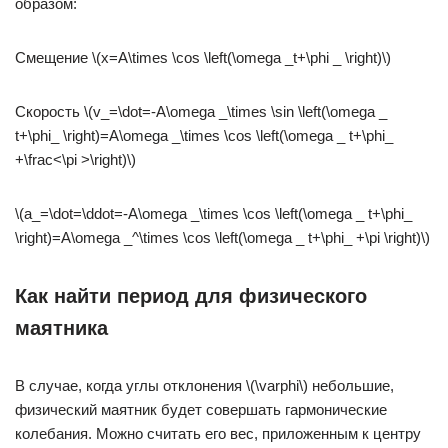
образом:
Смещение \(x=A\times \cos \left(\omega _t+\phi _ \right)\)
Скорость \(v_=\dot=-A\omega _\times \sin \left(\omega _
t+\phi_ \right)=A\omega _\times \cos \left(\omega _ t+\phi_
+\frac<\pi >\right)\)
\(a_=\dot
=\ddot=-A\omega _\times \cos \left(\omega _ t+\phi_
\right)=A\omega _^\times \cos \left(\omega _ t+\phi_ +\pi \right)\)
Как найти период для физического
маятника
В случае, когда углы отклонения \(\varphi\) небольшие,
физический маятник будет совершать гармонические
колебания. Можно считать его вес, приложенным к центру