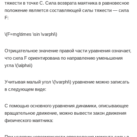
тяжести в точке С. Сила возврата маятника в равновесное
положение является составляющей силы тяжести — сила
F:
\(F=mg\times \sin \varphi\)
Отрицательное значение правой части уравнения означает,
что сила F ориентирована по направлению уменьшения
угла \(\alpha\)
Учитывая малый угол \(\varphi\) уравнение можно записать
в следующем виде:
С помощью основного уравнения динамики, описывающее
вращательное движение, можно вывести закон движения
физического маятника:
При условии невозможности определения момента силы в