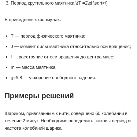
Период крутильного маятника \(T =2\pi \sqrt>\)
В приведенных формулах:
T — период физического маятника;
J — момент силы маятника относительно оси вращения;
l — расстояние от оси вращения до центра масс;
m — масса маятника;
g=9.8 — ускорение свободного падения.
Примеры решений
Шариком, привязанным к нити, совершено 60 колебаний в
течение 2 минут. Необходимо определить, каковы период и
частота колебаний шарика.