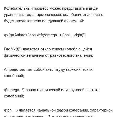
Колебательный процесс можно представить в виде
уравнения. Тогда гармоническое колебание значения х
будет представлено следующей формулой:
\(x(t)=A\times \cos \left(\omega _t+\phi _ \right)\)
Где \(x(t)\) является отклонением колеблющейся
физической величины от равновесного значения;
А представляет собой амплитуду гармонических
колебаний;
\(\omega _\) равно циклической или круговой частоте
колебаний;
\(\phi _\) является начальной фазой колебаний, характерной
для момента времени t=0, что можно определить с