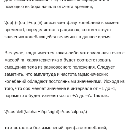
помощью выбора начала отсчета времени;
\(cp(t)=(co_t+cp_)\) описывает фазу колебаний в момент
времени t, определяется в радианах, соответствует
значению колеблющейся величины в данное время.
В случае, когда имеется какая-либо материальная точка с
массой m, характеристика х будет соответствовать
смещению тела из равновесного положения. Следует
заметить, что амплитуда и частота гармонических
колебаний обладают постоянными значениями. Исходя из
того, что cos меняет значение в интервале от +1 до -1,
параметр х будет изменяться от +А до –А. Так как:
\(\cos \left(\alpha +2\pi \right)=\cos \alpha,\)
то х остается без изменений при фазе колебаний,