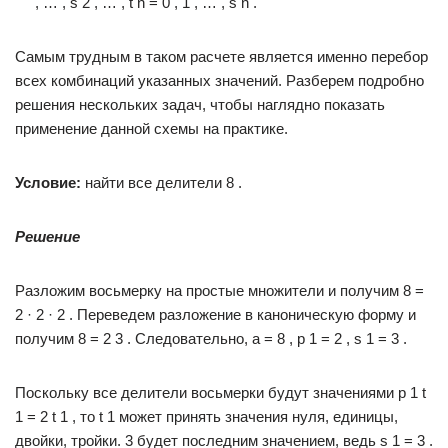
, … , s 2 , … , t n = 0 , 1 , … , s n .
Самым трудным в таком расчете является именно перебор
всех комбинаций указанных значений. Разберем подробно
решения нескольких задач, чтобы наглядно показать
применение данной схемы на практике.
Условие:
найти все делители 8 .
Решение
Разложим восьмерку на простые множители и получим 8 =
2 · 2 · 2 . Переведем разложение в каноническую форму и
получим 8 = 2 3 . Следовательно, a = 8 , p 1 = 2 , s 1 = 3 .
Поскольку все делители восьмерки будут значениями p 1 t
1 = 2 t 1 , то t 1 может принять значения нуля, единицы,
двойки, тройки. 3 будет последним значением, ведь s 1 = 3 .