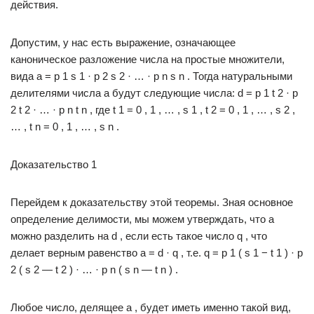
действия.
Допустим, у нас есть выражение, означающее
каноническое разложение числа на простые множители,
вида a = p 1 s 1 · p 2 s 2 · … · p n s n . Тогда натуральными
делителями числа a будут следующие числа: d = p 1 t 2 · p
2 t 2 · … · p n t n , где t 1 = 0 , 1 , … , s 1 , t 2 = 0 , 1 , … , s 2 ,
… , t n = 0 , 1 , … , s n .
Доказательство 1
Перейдем к доказательству этой теоремы. Зная основное
определение делимости, мы можем утверждать, что a
можно разделить на d , если есть такое число q , что
делает верным равенство a = d · q , т.е. q = p 1 ( s 1 − t 1 ) · p
2 ( s 2 — t 2 ) · … · p n ( s n — t n ) .
Любое число, делящее a , будет иметь именно такой вид,