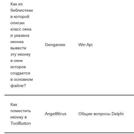
Как из
библиотеки
в которой
описан
класс окна
и указана
иконка
Gengarww
Win Api
вывести
эту иконку
в окне
которое
создается
в основном
файле?
Как
поместить
Angel86rus
Общие вопросы Delphi
иконку в
ToolButton