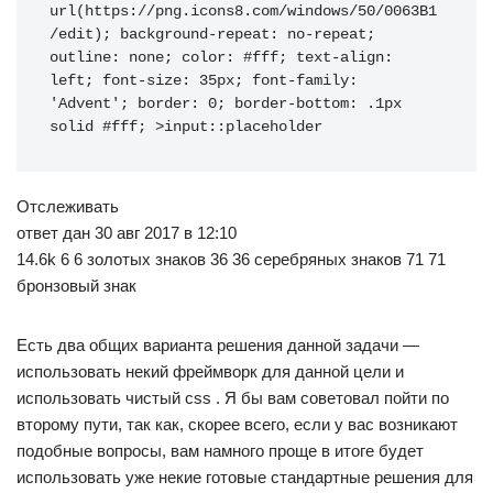
url(https://png.icons8.com/windows/50/0063B1
/edit); background-repeat: no-repeat; 
outline: none; color: #fff; text-align: 
left; font-size: 35px; font-family: 
'Advent'; border: 0; border-bottom: .1px 
solid #fff; >input::placeholder
Отслеживать
ответ дан 30 авг 2017 в 12:10
14.6k 6 6 золотых знаков 36 36 серебряных знаков 71 71
бронзовый знак
Есть два общих варианта решения данной задачи —
использовать некий фреймворк для данной цели и
использовать чистый css . Я бы вам советовал пойти по
второму пути, так как, скорее всего, если у вас возникают
подобные вопросы, вам намного проще в итоге будет
использовать уже некие готовые стандартные решения для