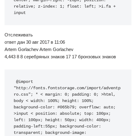
center; margin-right: -26px; position: 
relative; z-index: 1; float: left; >i.fa + 
input
Отслеживать
ответ дан 30 авг 2017 в 11:06
Artem Gorlachev Artem Gorlachev
4,443 8 8 серебряных знаков 17 17 бронзовых знаков
 @import 
"http://fonts.fontstorage.com/import/adventp
ro.css"; * < margin: 0; padding: 0; >html, 
body < width: 100%; height: 100%; 
background-color: #065b79; overflow: auto; 
>input < position: absolute; top: 100px; 
left: 100px; height: 50px; width: 400px; 
padding-left:55px; background-color: 
transparent; background-image: 