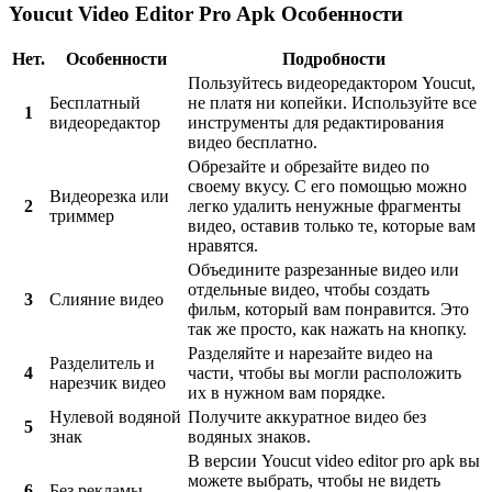
Youcut Video Editor Pro Apk Особенности
Нет.
Особенности
Подробности
Пользуйтесь видеоредактором Youcut,
Бесплатный
не платя ни копейки. Используйте все
1
видеоредактор
инструменты для редактирования
видео бесплатно.
Обрезайте и обрезайте видео по
своему вкусу. С его помощью можно
Видеорезка или
2
легко удалить ненужные фрагменты
триммер
видео, оставив только те, которые вам
нравятся.
Объедините разрезанные видео или
отдельные видео, чтобы создать
3
Слияние видео
фильм, который вам понравится. Это
так же просто, как нажать на кнопку.
Разделяйте и нарезайте видео на
Разделитель и
4
части, чтобы вы могли расположить
нарезчик видео
их в нужном вам порядке.
Нулевой водяной
Получите аккуратное видео без
5
знак
водяных знаков.
В версии Youcut video editor pro apk вы
можете выбрать, чтобы не видеть
6
Без рекламы