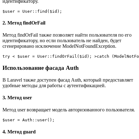
идентификатору.
$user = User::find($id);
2. Метод findOrFail
Метод findOrFail также позволяет найти пользователя по его
идентификатору, но если пользователь не найден, будет
сгенерировано исключение ModelNotFoundException.
try < $user = User::findOrFail($id); >catch (ModelNotFo
Использование фасада Auth
В Laravel также доступен фасад Auth, который предоставляет
удобные методы для работы с аутентификацией.
3. Метод user
Метод user возвращает модель авторизованного пользователя.
$user = Auth::user();
4. Метод guard