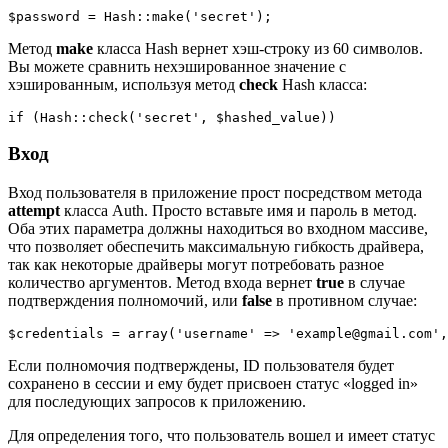
$password = Hash::make('secret');
Метод
make
класса Hash вернет хэш-строку из 60 символов.
Вы можете сравнить нехэшированное значение с
хэшированным, используя метод
check
Hash класса:
if (Hash::check('secret', $hashed_value))
Вход
Вход пользователя в приложение прост посредством метода
attempt
класса Auth. Просто вставьте имя и пароль в метод.
Оба этих параметра должны находиться во входном массиве,
что позволяет обеспечить максимальную гибкость драйвера,
так как некоторые драйверы могут потребовать разное
количество аргументов. Метод входа вернет
true
в случае
подтверждения полномочий, или
false
в противном случае:
$credentials = array('username' => 'example@gmail.com',
Если полномочия подтверждены, ID пользователя будет
сохранено в сессии и ему будет присвоен статус «logged in»
для последующих запросов к приложению.
Для определения того, что пользователь вошел и имеет статус