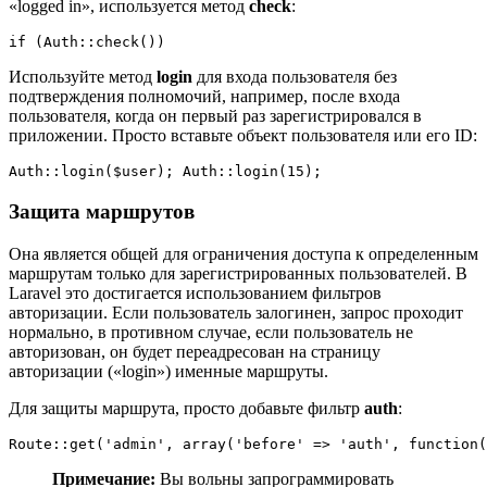
«logged in», используется метод
check
:
if (Auth::check())
Используйте метод
login
для входа пользователя без
подтверждения полномочий, например, после входа
пользователя, когда он первый раз зарегистрировался в
приложении. Просто вставьте объект пользователя или его ID:
Auth::login($user); Auth::login(15);
Защита маршрутов
Она является общей для ограничения доступа к определенным
маршрутам только для зарегистрированных пользователей. В
Laravel это достигается использованием фильтров
авторизации. Если пользователь залогинен, запрос проходит
нормально, в противном случае, если пользователь не
авторизован, он будет переадресован на страницу
авторизации («login») именные маршруты.
Для защиты маршрута, просто добавьте фильтр
auth
:
Route::get('admin', array('before' => 'auth', function(
Примечание:
Вы вольны запрограммировать