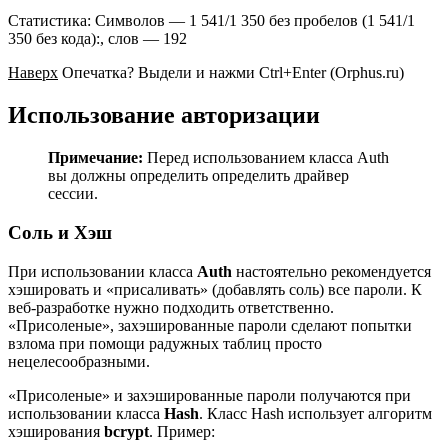
Статистика: Символов — 1 541/1 350 без пробелов (1 541/1
350 без кода):, слов — 192
Наверх
Опечатка? Выдели и нажми Ctrl+Enter (Orphus.ru)
Использование авторизации
Примечание:
Перед использованием класса Auth
вы должны определить определить драйвер
сессии.
Соль и Хэш
При использовании класса
Auth
настоятельно рекомендуется
хэшировать и «присаливать» (добавлять соль) все пароли. К
веб-разработке нужно подходить ответственно.
«Присоленые», захэшированные пароли сделают попытки
взлома при помощи радужных таблиц просто
нецелесообразными.
«Присоленые» и захэшированные пароли получаются при
использовании класса
Hash
. Класс Hash использует алгоритм
хэширования
bcrypt
. Пример: