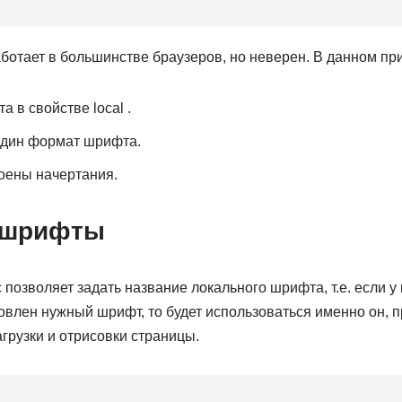
аботает в большинстве браузеров, но неверен. В данном пр
 в свойстве local .
один формат шрифта.
оены начертания.
 шрифты
c позволяет задать название локального шрифта, т.е. если у
овлен нужный шрифт, то будет использоваться именно он, 
агрузки и отрисовки страницы.