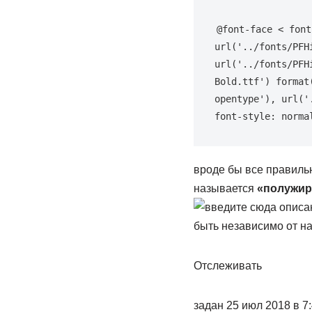
@font-face < font
url('../fonts/PFH
url('../fonts/PFH
Bold.ttf') format
opentype'), url('
font-style: norma
вроде бы все правильн
называется
«полужи
быть независимо от н
Отслеживать
задан 25 июл 2018 в 7