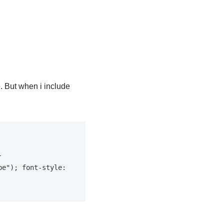
e. But when i include
-
e"); font-style: 