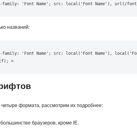
-family: 'Font Name'; src: local('Font Name'), url(/font
ко названий:
-family: 'Font Name'; src: local('Font Name'), local('Fon
tf); >
рифтов
 четыре формата, рассмотрим их подробнее:
 большинстве браузеров, кроме IE.