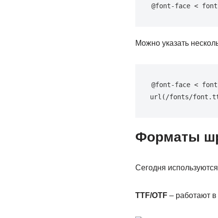
@font-face < font
Можно указать несколь
@font-face < font
url(/fonts/font.t
Форматы ш
Сегодня используются
TTF/OTF
– работают в