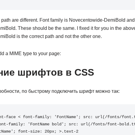
d path are different. Font family is Novecentowide-DemiBold and 
old. These should be the same. I fixed it for you in the abo
old is the correct path and not the other one.
dd a MIME type to your page:
ние шрифтов в CSS
робности, по быстрому подключить шрифт можно так:
nt-face < font-family: 'FontName'; src: url(/fonts/font.t
ont-family: 'FontName bold'; src: url(/fonts/font-bold.tt
tName'; font-size: 20px; >.text-2