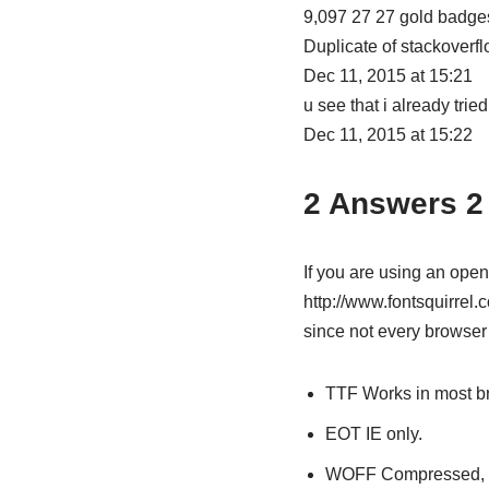
9,097 27 27 gold badge
Duplicate of stackover
Dec 11, 2015 at 15:21
u see that i already tried
Dec 11, 2015 at 15:22
2 Answers 2
If you are using an open 
http://www.fontsquirrel.
since not every browser 
TTF Works in most b
EOT IE only.
WOFF Compressed, e