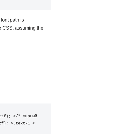
font path is
ve CSS, assuming the
tf); >/* Жирный 
f); >.text-1 < 