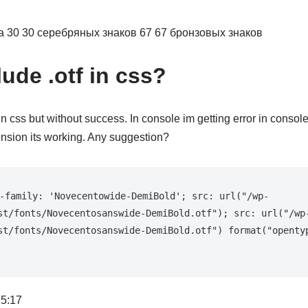
ка 30 30 серебряных знаков 67 67 бронзовых знаков
ude .otf in css?
 in css but without success. In console im getting error in consol
tension its working. Any suggestion?
-family: 'Novecentowide-DemiBold'; src: url("/wp-
st/fonts/Novecentosanswide-DemiBold.otf"); src: url("/wp
st/fonts/Novecentosanswide-DemiBold.otf") format("opentyp
15:17