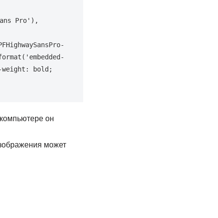
ns Pro'), 
PFHighwaySansPro-
format('embedded-
weight: bold; 
 компьютере он
может