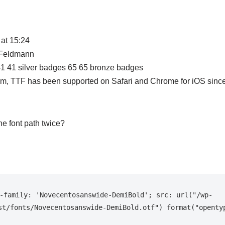
at 15:24
 Feldmann
41 41 silver badges 65 65 bronze badges
om, TTF has been supported on Safari and Chrome for iOS since
he font path twice?
-family: 'Novecentosanswide-DemiBold'; src: url("/wp-
st/fonts/Novecentosanswide-DemiBold.otf") format("opentyp