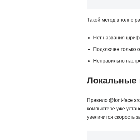
Такой метод вполне р
Нет названия шрифта
Подключен только 
Неправильно настр
Локальные
Правило @font-face sr
компьютере уже устан
увеличится скорость з