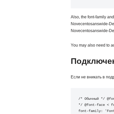
Also, the font-family an
Novecentosanswide-DemiB
Novecentosanswide-DemiB
You may also need to a
Подключе
Если не вникать в под
/* Обычный */ @fo
*/ @font-face < f
font-family: 'Fon