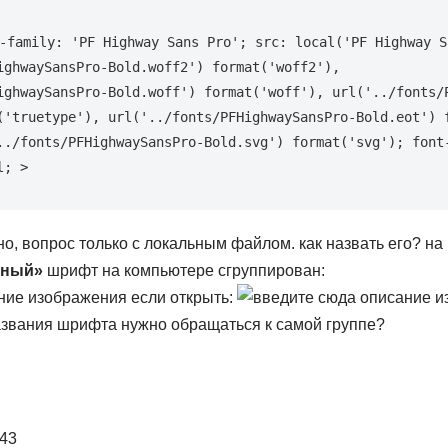
-family: 'PF Highway Sans Pro'; src: local('PF Highway Sa
ighwaySansPro-Bold.woff2') format('woff2'), 
ighwaySansPro-Bold.woff') format('woff'), url('../fonts/
('truetype'), url('../fonts/PFHighwaySansPro-Bold.eot') 
../fonts/PFHighwaySansPro-Bold.svg') format('svg'); font-
l; >
о, вопрос только с локальным файлом. как назвать его? на
рный»
шрифт на компьютере сгруппирован:
если открыть:
азвания шрифта нужно обращаться к самой группе?
:43