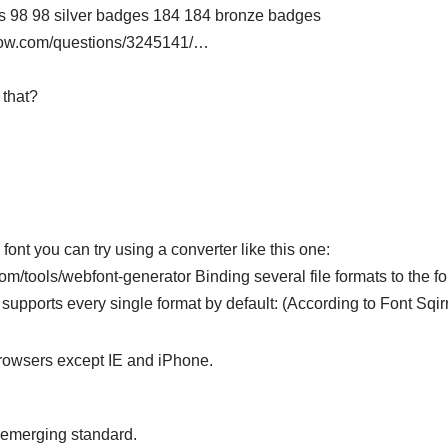
s 98 98 silver badges 184 184 bronze badges
flow.com/questions/3245141/…
 that?
font you can try using a converter like this one:
com/tools/webfont-generator Binding several file formats to the 
supports every single format by default: (According to Font Sqirr
rowsers except IE and iPhone.
merging standard.