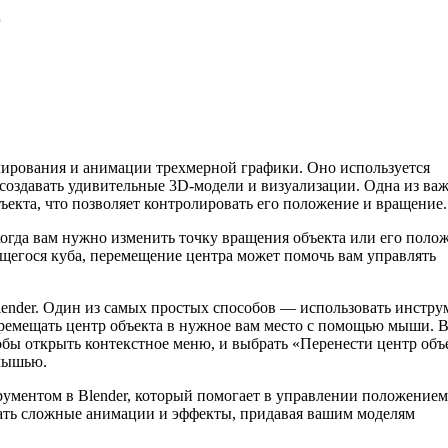
r
ирования и анимации трехмерной графики. Оно используется
создавать удивительные 3D-модели и визуализации. Одна из ва
екта, что позволяет контролировать его положение и вращение.
когда вам нужно изменить точку вращения объекта или его поло
щегося куба, перемещение центра может помочь вам управлять
lender. Один из самых простых способов — использовать инстру
еремещать центр объекта в нужное вам место с помощью мыши. 
обы открыть контекстное меню, и выбрать «Перенести центр объ
 мышью.
ументом в Blender, который помогает в управлении положением
ать сложные анимации и эффекты, придавая вашим моделям