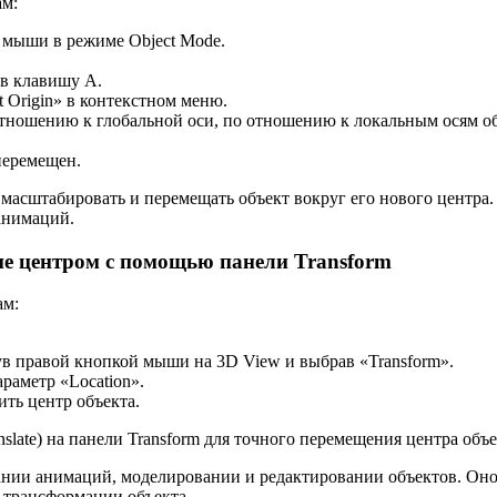
ам:
 мыши в режиме Object Mode.
ав клавишу A.
Origin» в контекстном меню.
 отношению к глобальной оси, по отношению к локальным осям о
перемещен.
 масштабировать и перемещать объект вокруг его нового центра.
анимаций.
ие центром с помощью панели Transform
ам:
ув правой кнопкой мыши на 3D View и выбрав «Transform».
араметр «Location».
ить центр объекта.
late) на панели Transform для точного перемещения центра объе
дании анимаций, моделировании и редактировании объектов. Он
 трансформации объекта.