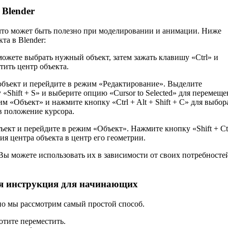
 Blender
, что может быть полезно при моделировании и анимации. Ниже
та в Blender:
ожете выбрать нужный объект, затем зажать клавишу «Ctrl» и
ить центр объекта.
объект и перейдите в режим «Редактирование». Выделите
«Shift + S» и выберите опцию «Cursor to Selected» для перемеще
м «Объект» и нажмите кнопку «Ctrl + Alt + Shift + C» для выбор
 в положение курсора.
ект и перейдите в режим «Объект». Нажмите кнопку «Shift + Ctr
ия центра объекта в центр его геометрии.
Вы можете использовать их в зависимости от своих потребносте
ая инструкция для начинающих
 но мы рассмотрим самый простой способ.
отите переместить.