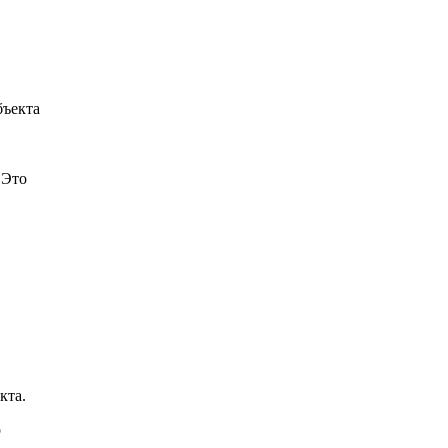
бъекта
 Это
кта.
о