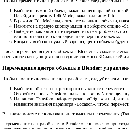
Чтобы переместить центр объекта в Blender, следуйте этим шаг
Выберите нужный объект, нажав на него правой кнопкой
Перейдите в режим Edit Mode, нажав клавишу Tab.
В режиме Edit Mode выделите все вершины объекта, наж
Нажмите на правую кнопку мыши и выберите опцию «Set 
Выберите, как вы хотите переместить центр объекта: по
или по отношению к определенной вершине объекта.
Когда вы выбрали нужный вариант, центр объекта будет 
После перемещения центра объекта в Blender вы сможете легко
очень полезная функция при создании сложных 3D-моделей и 
Перемещение центра объекта в Blender: управлен
Чтобы изменить положение центра объекта, следуйте этим шаг
Выберите объект, центр которого вы хотите переместить.
Откройте панель Transform, нажав клавишу N или щелкн
На панели Transform найдите раздел «Origin» и найдите п
Измените значения параметра «Location», чтобы перемест
Вы также можете использовать инструменты перемещения (Trans
Перемещение центра объекта в Blender очень полезно при соз
позволяет контролировать точку вращения, масштабирования и