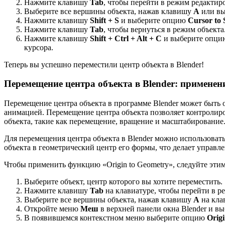
Нажмите клавишу
Tab
, чтобы перейти в режим редактир
Выберите все вершины объекта, нажав клавишу
A
или вы
Нажмите клавишу
Shift + S
и выберите опцию
Cursor to 
Нажмите клавишу
Tab
, чтобы вернуться в режим объекта
Нажмите клавишу
Shift + Ctrl + Alt + C
и выберите опц
курсора.
Теперь вы успешно переместили центр объекта в Blender!
Перемещение центра объекта в Blender: применен
Перемещение центра объекта в программе Blender может быть 
анимацией. Перемещение центра объекта позволяет контролиро
объекта, такие как перемещение, вращение и масштабирование
Для перемещения центра объекта в Blender можно использовать
объекта в геометрический центр его формы, что делает управ
Чтобы применить функцию «Origin to Geometry», следуйте эти
Выберите объект, центр которого вы хотите переместить.
Нажмите клавишу
Tab
на клавиатуре, чтобы перейти в р
Выберите все вершины объекта, нажав клавишу
A
на кла
Откройте меню
Меш
в верхней панели окна Blender и 
В появившемся контекстном меню выберите опцию
Orig