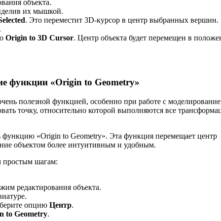
ования объекта.
делив их мышкой.
Selected
. Это переместит 3D-курсор в центр выбранных вершин.
.
ию
Origin to 3D Cursor
. Центр объекта будет перемещен в положе
ие функции «Origin to Geometry»
очень полезной функцией, особенно при работе с моделирование
вать точку, относительно которой выполняются все трансформа
.
 функцию «Origin to Geometry». Эта функция перемещает центр
ление объектом более интуитивным и удобным.
м простым шагам:
ежим редактирования объекта.
виатуре.
выберите опцию
Центр
.
in to Geometry
.