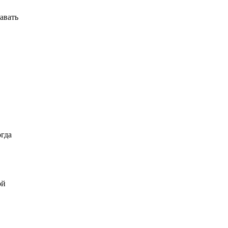
авать
огда
ой