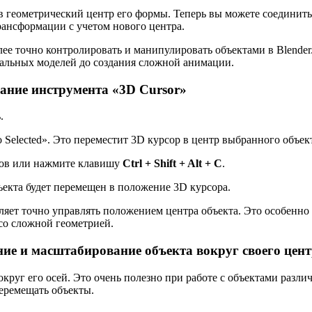
в геометрический центр его формы. Теперь вы можете соединить
ансформации с учетом нового центра.
лее точно контролировать и манипулировать объектами в Blender
тальных моделей до создания сложной анимации.
вание инструмента «3D Cursor»
.
 Selected». Это переместит 3D курсор в центр выбранного объек
нтов или нажмите клавишу
Ctrl + Shift + Alt + C
.
бъекта будет перемещен в положение 3D курсора.
ляет точно управлять положением центра объекта. Это особенно
со сложной геометрией.
ние и масштабирование объекта вокруг своего цен
округ его осей. Это очень полезно при работе с объектами разли
перемещать объекты.