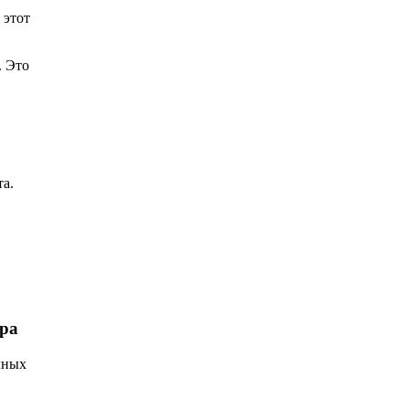
 этот
. Это
та.
тра
чных