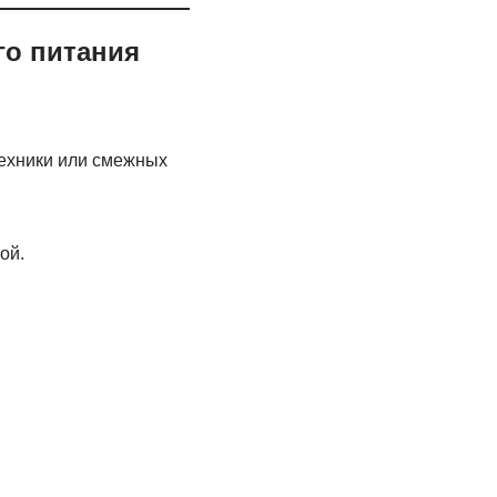
го питания
техники или смежных
.
ой.