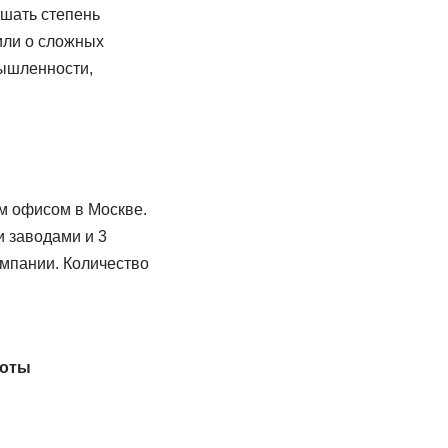
ышать степень
или о сложных
ышленности,
м офисом в Москве.
и заводами и 3
омпании. Количество
боты