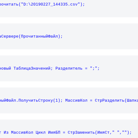
рочитать("D:\20190227_144335.csv");
аСервере(ПрочитанныйФайл);
новый ТаблицаЗначений; Разделитель = ";";
ныйФайл.ПолучитьСтроку(1); МассивКол = СтрРазделить(Шапк
т Из МассивКол Цикл ИмяБП = СтрЗаменить(ИмяСт," ",""); 