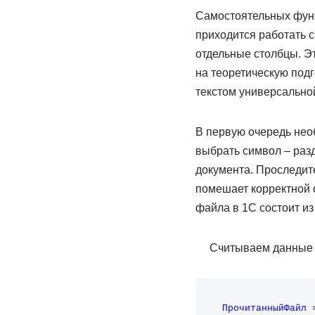
Самостоятельных функ
приходится работать 
отдельные столбцы. Э
на теоретическую подг
текстом универсальной
В первую очередь нео
выбрать символ – разд
документа. Проследите
помешает корректной 
файла в 1С состоит из
Считываем данные н
ПрочитанныйФайл 