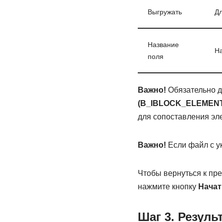
Выгружать
Дл
Название
На
поля
Важно!
Обязательно д
(B_IBLOCK_ELEMENT
для сопоставления эл
Важно!
Если файл с ук
Чтобы вернуться к пр
нажмите кнопку
Начат
Шаг 3. Резуль