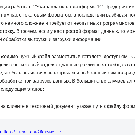
ций работы с CSV-файлами в платформе 1С Предприятие 8
с ним как с текстовым форматом, впоследствии разбивая п
то немного сложнее и требует от неопытных программистов
отовку. Впрочем, если у вас простой формат данных, то мо
 обработки выгрузки и загрузки информации.
бходимо нужный файл разместить в каталоге, доступном 1С
елитель, который отделяет данные различных столбцов в ст
, чтобы в значениях не встречался выбранный символ-разде
обработке при загрузке данных. В большинстве случаев алг
 следующих этапов:
а клиенте в текстовый документ, указав путь к файлу фор
= Новый текстовыйДокумент; 