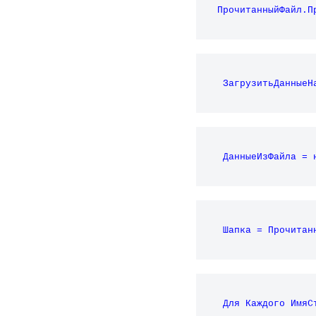
ПрочитанныйФайл.П
ЗагрузитьДанныеН
ДанныеИзФайла = 
Шапка = Прочитан
Для Каждого ИмяС