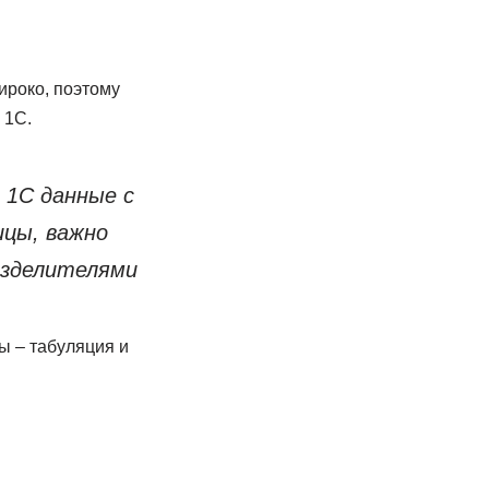
роко, поэтому
 1С.
 1С данные с
ицы, важно
азделителями
ы – табуляция и