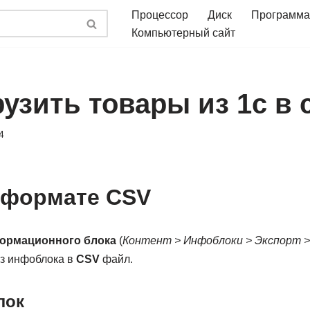
Процессор
Диск
Программа
Компьютерный сайт
узить товары из 1с в 
4
 формате CSV
ормационного блока
(
Контент > Инфоблоки > Экспорт 
из инфоблока в
CSV
файл.
лок