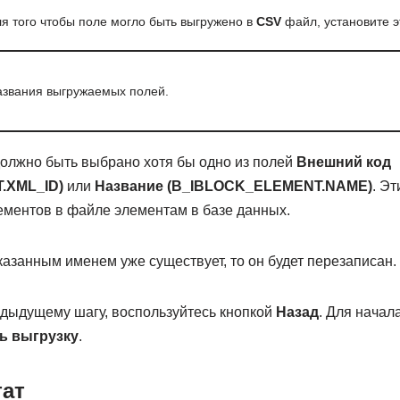
я того чтобы поле могло быть выгружено в
CSV
файл, установите э
звания выгружаемых полей.
олжно быть выбрано хотя бы одно из полей
Внешний код
.XML_ID)
или
Название (B_IBLOCK_ELEMENT.NAME)
. Э
ементов в файле элементам в базе данных.
азанным именем уже существует, то он будет перезаписан.
едыдущему шагу, воспользуйтесь кнопкой
Назад
. Для начал
ь выгрузку
.
тат