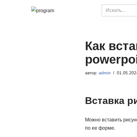
Перейти
к
содержимому
Как вста
powerpoi
автор:
admin
01.05.202
Вставка р
Можно вставить рисуно
по ее форме.