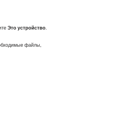
ните
Это устройство
.
еобходимые файлы,