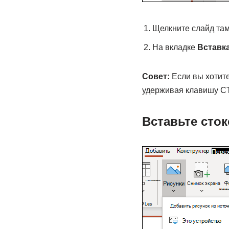
Щелкните слайд там
На вкладке
Вставк
Совет:
Если вы хотит
удерживая клавишу C
Вставьте сто