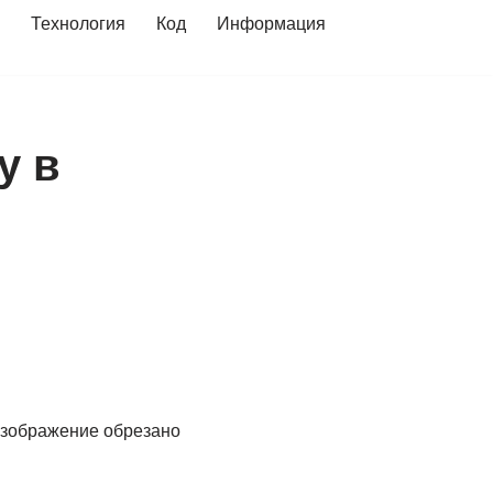
Технология
Код
Информация
у в
 изображение обрезано