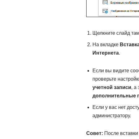
Щелкните слайд там
На вкладке
Вставк
Интернета
.
Если вы видите соо
проверьте настрой
учетной записи
, а
дополнительные 
Если у вас нет дос
администратору.
Совет:
После вставки 