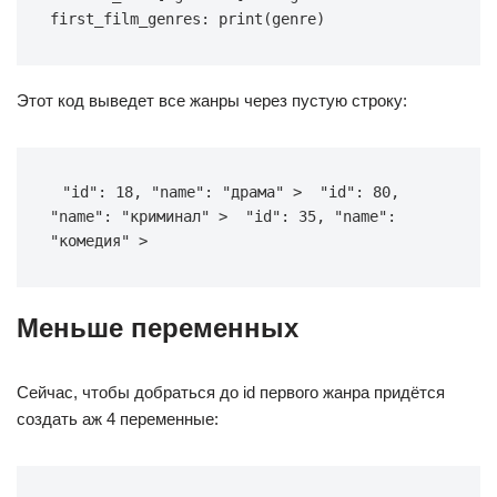
first_film_genres
:
print
(
genre
)
Этот код выведет все жанры через пустую строку:
"id"
:
18
,
"name"
:
"драма"
>
"id"
:
80
,
"name"
:
"криминал"
>
"id"
:
35
,
"name"
:
"комедия"
>
Меньше переменных
Сейчас, чтобы добраться до id первого жанра придётся
создать аж 4 переменные: