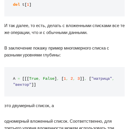
del
 t
[
1
]
И так далее, то есть, делать с вложенными списками все те
же операции, что и с обычными данными.
В заключение покажу пример многомерного списка с
разными уровнями глубины:
A 
=
[
[
[
True
,
False
]
,
[
1
,
2
,
3
]
]
,
[
"матрица"
,
"вектор"
]
]
это двумерный список, а
одномерный вложенный список. Соответственно, для
третьего уровня вложенности можем использовать три