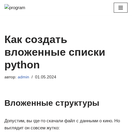
Перейти
к
содержимому
Как создать
вложенные списки
python
автор:
admin
01.05.2024
Вложенные структуры
Допустим, вы где-то скачали файл с данными о кино. Но
выглядит он совсем жутко: