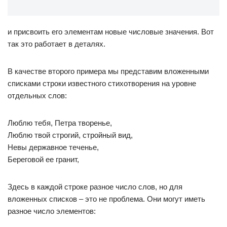
и присвоить его элементам новые числовые значения. Вот
так это работает в деталях.
В качестве второго примера мы представим вложенными
списками строки известного стихотворения на уровне
отдельных слов:
Люблю тебя, Петра творенье,
Люблю твой строгий, стройный вид,
Невы державное теченье,
Береговой ее гранит,
Здесь в каждой строке разное число слов, но для
вложенных списков – это не проблема. Они могут иметь
разное число элементов: