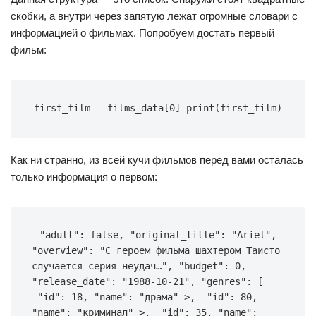
скобки, а внутри через запятую лежат огромные словари с
информацией о фильмах. Попробуем достать первый
фильм:
first_film 
=
 films_data
[
0
]
print
(
first_film
)
Как ни странно, из всей кучи фильмов перед вами осталась
только информация о первом:
"adult"
:
false
,
"original_title"
:
"Ariel"
,
"overview"
:
"С героем фильма шахтером Таисто 
случается серия неудач…"
,
"budget"
:
0
,
"release_date"
:
"1988-10-21"
,
"genres"
:
[
"id"
:
18
,
"name"
:
"драма"
>
,
"id"
:
80
,
"name"
:
"криминал"
>
,
"id"
:
35
,
"name"
: