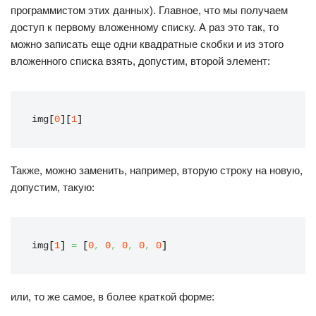
программистом этих данных). Главное, что мы получаем
доступ к первому вложенному списку. А раз это так, то
можно записать еще одни квадратные скобки и из этого
вложенного списка взять, допустим, второй элемент:
img
[
0
]
[
1
]
Также, можно заменить, например, вторую строку на новую,
допустим, такую:
img
[
1
]
=
[
0
,
0
,
0
,
0
,
0
]
или, то же самое, в более краткой форме: