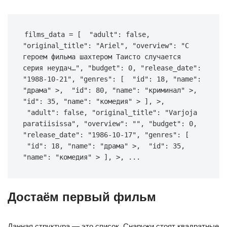
films_data 
=
[
"adult"
:
 false
,
"original_title"
:
"Ariel"
,
"overview"
:
"С 
героем фильма шахтером Таисто случается 
серия неудач…"
,
"budget"
:
0
,
"release_date"
:
"1988-10-21"
,
"genres"
:
[
"id"
:
18
,
"name"
:
"драма"
>
,
"id"
:
80
,
"name"
:
"криминал"
>
,
"id"
:
35
,
"name"
:
"комедия"
>
]
,
>
,
"adult"
:
 false
,
"original_title"
:
"Varjoja 
paratiisissa"
,
"overview"
:
""
,
"budget"
:
0
,
"release_date"
:
"1986-10-17"
,
"genres"
:
[
"id"
:
18
,
"name"
:
"драма"
>
,
"id"
:
35
,
"name"
:
"комедия"
>
]
,
>
,
.
.
.
Достаём первый фильм
Данная структура — это список. Снаружи стоят квадратные