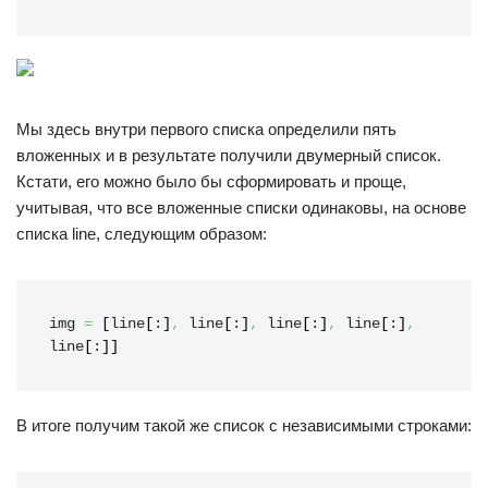
Мы здесь внутри первого списка определили пять
вложенных и в результате получили двумерный список.
Кстати, его можно было бы сформировать и проще,
учитывая, что все вложенные списки одинаковы, на основе
списка line, следующим образом:
img 
=
[
line
[
:
]
,
 line
[
:
]
,
 line
[
:
]
,
 line
[
:
]
,
line
[
:
]
]
В итоге получим такой же список с независимыми строками: