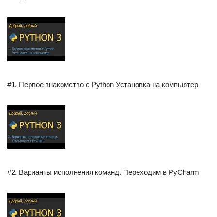
#1. Первое знакомство с Python Установка на компьютер
#2. Варианты исполнения команд. Переходим в PyCharm