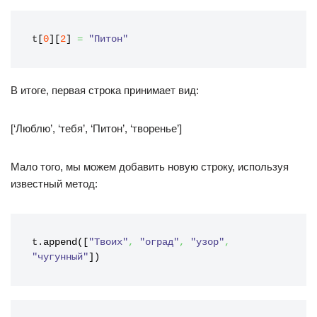
t
[
0
]
[
2
]
=
"Питон"
В итоге, первая строка принимает вид:
[‘Люблю’, ‘тебя’, ‘Питон’, ‘творенье’]
Мало того, мы можем добавить новую строку, используя
известный метод:
t.
append
(
[
"Твоих"
,
"оград"
,
"узор"
,
"чугунный"
]
)