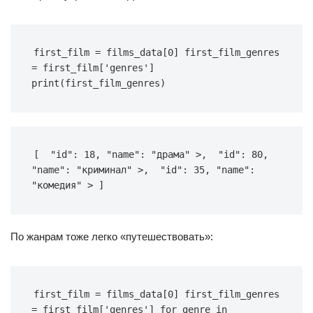
first_film 
=
 films_data
[
0
]
 first_film_genres 
=
 first_film
[
'genres'
]
print
(
first_film_genres
)
[
"id"
:
18
,
"name"
:
"драма"
>
,
"id"
:
80
,
"name"
:
"криминал"
>
,
"id"
:
35
,
"name"
:
"комедия"
>
]
По жанрам тоже легко «путешествовать»:
first_film 
=
 films_data
[
0
]
 first_film_genres 
=
 first_film
[
'genres'
]
for
 genre 
in