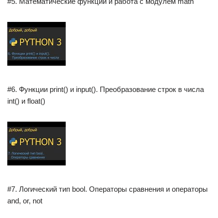
#5. Математические функции и работа с модулем math
#6. Функции print() и input(). Преобразование строк в числа
int() и float()
#7. Логический тип bool. Операторы сравнения и операторы
and, or, not