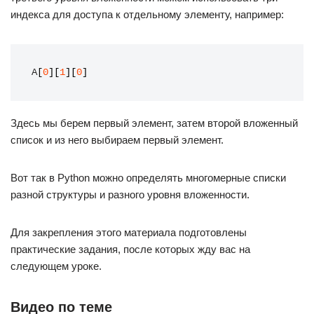
индекса для доступа к отдельному элементу, например:
A
[
0
]
[
1
]
[
0
]
Здесь мы берем первый элемент, затем второй вложенный
список и из него выбираем первый элемент.
Вот так в Python можно определять многомерные списки
разной структуры и разного уровня вложенности.
Для закрепления этого материала подготовлены
практические задания, после которых жду вас на
следующем уроке.
Видео по теме