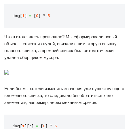
img
[
1
]
=
[
0
]
 * 
5
Что в итоге здесь произошло? Мы сформировали новый
объект – список из нулей, связали с ним вторую ссылку
главного списка, а прежний список был автоматически
удален сборщиком мусора.
Если бы мы хотели изменить значения уже существующего
вложенного списка, то следовало бы обратиться к его
элементам, например, через механизм срезов:
img
[
1
]
[
:
]
=
[
0
]
 * 
5