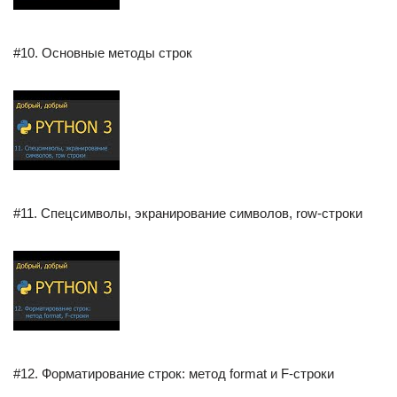
#10. Основные методы строк
#11. Спецсимволы, экранирование символов, row-строки
#12. Форматирование строк: метод format и F-строки