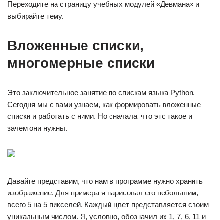
Переходите на страницу учебных модулей «Девмана» и
выбирайте тему.
Вложенные списки,
многомерные списки
Это заключительное занятие по спискам языка Python.
Сегодня мы с вами узнаем, как формировать вложенные
списки и работать с ними. Но сначала, что это такое и
зачем они нужны.
Давайте представим, что нам в программе нужно хранить
изображение. Для примера я нарисовал его небольшим,
всего 5 на 5 пикселей. Каждый цвет представляется своим
уникальным числом. Я, условно, обозначил их 1, 7, 6, 11 и