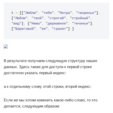
t 
=
[
[
"Люблю"
,
"тебя"
,
"Петра"
,
"творенье"
]
,
[
"Люблю"
,
"твой"
,
"строгий"
,
"стройный"
,
"вид"
]
,
[
"Невы"
,
"державное"
,
"теченье"
]
,
[
"Береговой"
,
"ее"
,
"гранит"
]
]
В результате получаем следующую структуру наших
данных. Здесь также для доступа к первой строке
достаточно указать первый индекс:
а к отдельному слову этой строки, второй индекс:
Если же мы хотим изменить какое-либо слово, то это
делается, следующим образом: