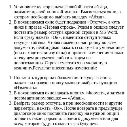
Установите курсор в начале любой части абзаца,
нажмите правой кнопкой мышки. Высветиться окно, в
котором необходимо выбрать вкладку «Абзац».
В появившемся окне будет подраздел «Отступ», а чуть
ниже и правее «Первая строка». Рядом в окошке следует
поставить размер отступа красной строки в MS Word.
Если сразу нажать «Ок», изменится отступ только
текущего абзаца. Чтобы поменять настройку во всем
документе, необходимо нажать ссылку «По умолчанию»
(она находится внизу окна) и принять изменения только
в текущем документе либо в каждом из
новосозданных.Строка сместится на указанную
величину.Результат внесенных изменений:
Поставить курсор на обозначение текущего стиля,
нажать на правую кнопку мыши и выбрать функцию
«Изменить».
В появившемся окне нажать кнопку «Формат», а затем в
новом активном окошке — «Абзац».
Выбрать размер отступа, а при необходимости и другие
параметры, нажать «Ок». После возврата в предыдущее
диалоговое окно поставить галочку на нужной опции —
оставить такой формат для одного документа или для
всех, которые будут создаваться в будущем.