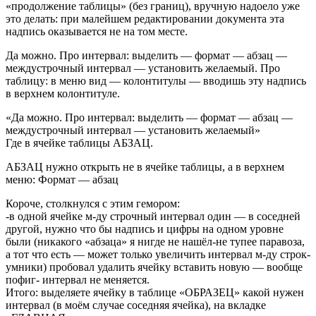
«продолжение таблицы» (без границ), вручную надоело уже
это делать: при малейшем редактировании документа эта
надпись оказывается не на том месте.
Да можно. Про интервал: выделить — формат — абзац —
междустрочный интервал — установить желаемый. Про
таблицу: в меню вид — колонтитулы — вводишь эту надпись
в верхнем колонтитуле.
«Да можно. Про интервал: выделить — формат — абзац —
междустрочный интервал — установить желаемый»
Где в ячейке таблицы АБЗАЦ.
АБЗАЦ нужно открыть не в ячейке таблицы, а в верхнем
меню: Формат — абзац
Короче, столкнулся с этим гемором:
-в одной ячейке м-ду строчный интервал один — в соседней
другой, нужно что бы надпись и цифры на одном уровне
были (никакого «абзаца» я нигде не нашёл-не тупее паравоза,
а тот что есть — может только увеличить интервал м-ду строк-
умники) пробовал удалить ячейку вставить новую — вообще
пофиг- интервал не меняется.
Итого: выделяете ячейку в таблице «ОБРАЗЕЦ» какой нужен
интервал (в моём случае соседняя ячейка), на вкладке