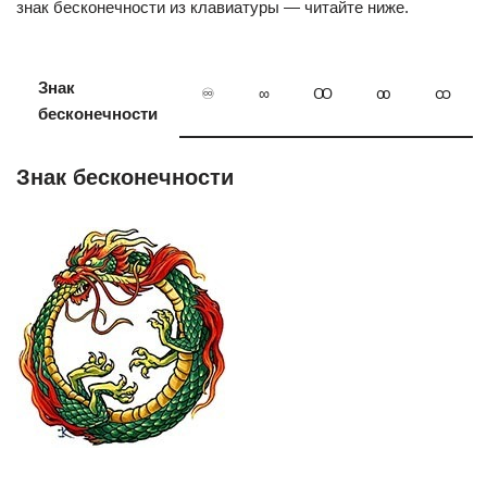
знак бесконечности из клавиатуры — читайте ниже.
Знак
♾
∞
Ꝏ
ꝏ
ထ
бесконечности
Знак бесконечности