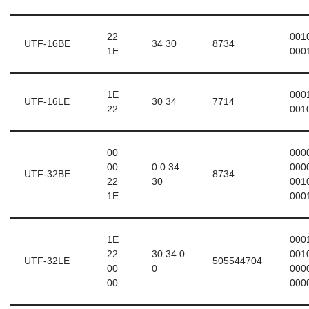
22
001
UTF-16BE
34 30
8734
1E
000
1E
000
UTF-16LE
30 34
7714
22
001
00
000
00
0 0 34
000
UTF-32BE
8734
22
30
001
1E
000
1E
000
22
30 34 0
001
UTF-32LE
505544704
00
0
000
00
000