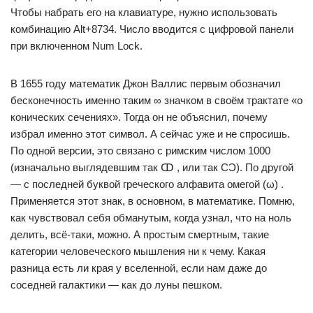
Чтобы набрать его на клавиатуре, нужно использовать
комбинацию Alt+8734. Число вводится с цифровой панели
при включенном Num Lock.
В 1655 году математик Джон Валлис первым обозначил
бесконечность именно таким ∞ значком в своём трактате «о
конических сечениях». Тогда он не объяснил, почему
избрал именно этот символ. А сейчас уже и не спросишь.
По одной версии, это связано с римским числом 1000
(изначально выглядевшим так ↀ , или так CƆ). По другой
— с последней буквой греческого алфавита омегой (ω) .
Применяется этот знак, в основном, в математике. Помню,
как чувствовал себя обманутым, когда узнал, что на ноль
делить, всё-таки, можно. А простым смертным, такие
категории человеческого мышления ни к чему. Какая
разница есть ли края у вселенной, если нам даже до
соседней галактики — как до луны пешком.