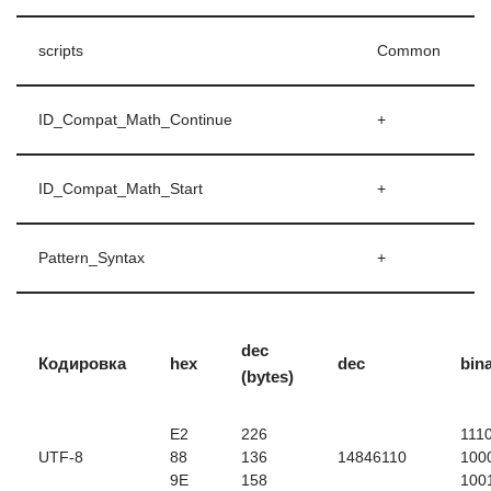
scripts
Common
ID_Compat_Math_Continue
+
ID_Compat_Math_Start
+
Pattern_Syntax
+
dec
Кодировка
hex
dec
bin
(bytes)
E2
226
111
UTF-8
88
136
14846110
100
9E
158
100