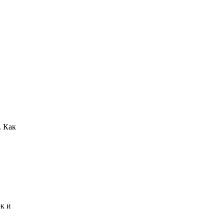
. Как
ок и