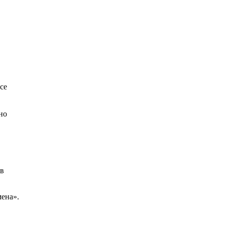
се
но
 в
ена».