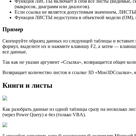
Функция ЛИСТЫ включает в себя все листы (видимые, ск
(макросов, диаграмм или диалогов).
Если ссылка не является допустимым значением, ЛИСТЫ
Функция ЛИСТЫ недоступна в объектной модели (OM), п
Пример
Скопируйте образец данных из следующей таблицы и вставьте и
формул, выделите их и нажмите клавишу F2, а затем — клавиш
все данные.
Так как не указан аргумент «Ссылка», возвращается общее колич
Возвращает количество листов в ссылке 3D «Мои3DСсылки», ко
Книги и листы
Как разобрать данные из одной таблицы сразу на несколько ли
(через Power Query) и без (только VBA).
5 способов запустить новый независимый экземпляр Microsoft 