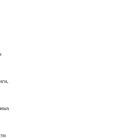
и
иги,
азных
сти