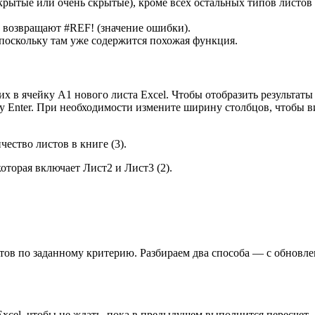
рытые или очень скрытые), кроме всех остальных типов листов
 возвращают #REF! (значение ошибки).
оскольку там уже содержится похожая функция.
х в ячейку A1 нового листа Excel. Чтобы отобразить результаты
у Enter. При необходимости измените ширину столбцов, чтобы в
ество листов в книге (3).
торая включает Лист2 и Лист3 (2).
стов по заданному критерию. Разбираем два способа — с обновл
Excel, чтобы не ждать, пока в предыдущем выполнится пересчет