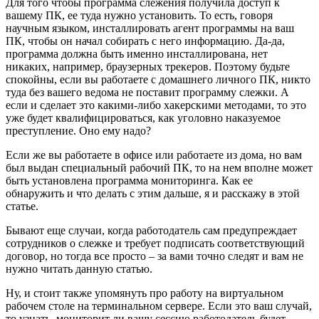
Для того чтобы программа слежения получила доступ к
вашему ПК, ее туда нужно установить. То есть, говоря
научным языком, инсталлировать агент программы на ваш
ПК, чтобы он начал собирать с него информацию. Да-да,
программа должна быть именно инсталлирована, нет
никаких, например, браузерных трекеров. Поэтому будьте
спокойны, если вы работаете с домашнего личного ПК, никто
туда без вашего ведома не поставит программу слежки. А
если и сделает это какими-либо хакерскими методами, то это
уже будет квалифицироваться, как уголовно наказуемое
преступление. Оно ему надо?
Если же вы работаете в офисе или работаете из дома, но вам
был выдан специальный рабочий ПК, то на нем вполне может
быть установлена программа мониторинга. Как ее
обнаружить и что делать с этим дальше, я и расскажу в этой
статье.
Бывают еще случаи, когда работодатель сам предупреждает
сотрудников о слежке и требует подписать соответствующий
договор, но тогда все просто – за вами точно следят и вам не
нужно читать данную статью.
Ну, и стоит также упомянуть про работу на виртуальном
рабочем столе на терминальном сервере. Если это ваш случай,
то узнать, мониторит ли вашу сессию работодатель будет