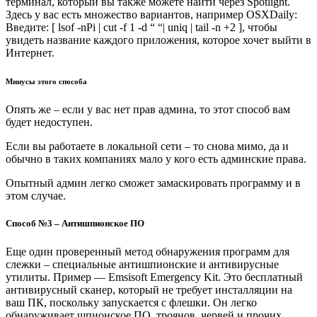
терминал, который вы также можете найти через Spotlight.
Здесь у вас есть множество вариантов, например OSXDaily:
Введите: [ lsof -nPi | cut -f 1 -d “ “| uniq | tail -n +2 ], чтобы
увидеть название каждого приложения, которое хочет выйти в
Интернет.
Минусы этого способа
Опять же – если у вас нет прав админа, то этот способ вам
будет недоступен.
Если вы работаете в локальной сети – то снова мимо, да и
обычно в таких компаниях мало у кого есть админские права.
Опытный админ легко сможет замаскировать программу и в
этом случае.
Способ №3 – Антишпионское ПО
Еще один проверенный метод обнаружения программ для
слежки – специальные антишпионские и антивирусные
утилиты. Пример — Emsisoft Emergency Kit. Это бесплатный
антивирусный сканер, который не требует инсталляции на
ваш ПК, поскольку запускается с флешки. Он легко
обнаруживает шпионское ПО, троянов, червей и прочих