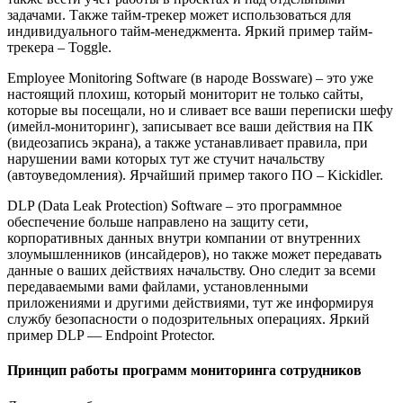
задачами. Также тайм-трекер может использоваться для
индивидуального тайм-менеджмента. Яркий пример тайм-
трекера – Toggle.
Employee Monitoring Software (в народе Bossware) – это уже
настоящий плохиш, который мониторит не только сайты,
которые вы посещали, но и сливает все ваши переписки шефу
(имейл-мониторинг), записывает все ваши действия на ПК
(видеозапись экрана), а также устанавливает правила, при
нарушении вами которых тут же стучит начальству
(автоуведомления). Ярчайший пример такого ПО – Kickidler.
DLP (Data Leak Protection) Software – это программное
обеспечение больше направлено на защиту сети,
корпоративных данных внутри компании от внутренних
злоумышленников (инсайдеров), но также может передавать
данные о ваших действиях начальству. Оно следит за всеми
передаваемыми вами файлами, установленными
приложениями и другими действиями, тут же информируя
службу безопасности о подозрительных операциях. Яркий
пример DLP — Endpoint Protector.
Принцип работы программ мониторинга сотрудников