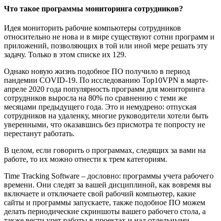
Что такое программы мониторинга сотрудников?
Идея мониторить рабочие компьютеры сотрудников
относительно не нова и в мире существуют сотни программ и
приложений, позволяющих в той или иной мере решать эту
задачу. Только в этом списке их 129.
Однако новую жизнь подобное ПО получило в период
пандемии COVID-19. По исследованию Top10VPN в марте-
апреле 2020 года популярность программ для мониторинга
сотрудников выросла на 80% по сравнению с теми же
месяцами предыдущего года. Это и немудрено: отпуская
сотрудников на удаленку, многие руководители хотели быть
уверенными, что оказавшись без присмотра те попросту не
перестанут работать.
В целом, если говорить о программах, следящих за вами на
работе, то их можно отнести к трем категориям.
Time Tracking Software – дословно: программы учета рабочего
времени. Они следят за вашей дисциплиной, как вовремя вы
включаете и отключаете свой рабочий компьютер, какие
сайты и программы запускаете, также подобное ПО можем
делать периодические скриншоты вашего рабочего стола, а
также вести учет работы в проектах и над отдельными