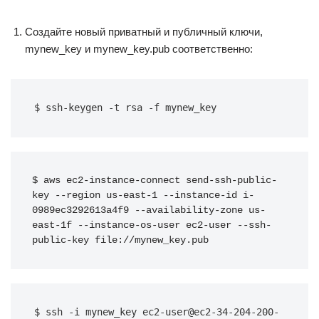
Создайте новый приватный и публичный ключи,
mynew_key и mynew_key.pub соответственно:
$ ssh-keygen -t rsa -f mynew_key
$ aws ec2-instance-connect send-ssh-public-
key --region us-east-1 --instance-id i-
0989ec3292613a4f9 --availability-zone us-
east-1f --instance-os-user ec2-user --ssh-
public-key file://mynew_key.pub
$ ssh -i mynew_key ec2-user@ec2-34-204-200-