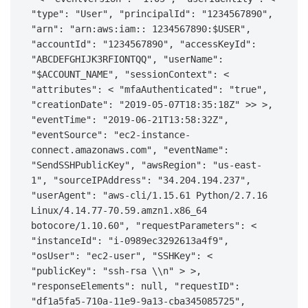
"type": "User", "principalId": "1234567890", 
"arn": "arn:aws:iam:: 1234567890:$USER", 
"accountId": "1234567890", "accessKeyId": 
"ABCDEFGHIJK3RFIONTQQ", "userName": 
"$ACCOUNT_NAME", "sessionContext": < 
"attributes": < "mfaAuthenticated": "true", 
"creationDate": "2019-05-07T18:35:18Z" >> >, 
"eventTime": "2019-06-21T13:58:32Z", 
"eventSource": "ec2-instance-
connect.amazonaws.com", "eventName": 
"SendSSHPublicKey", "awsRegion": "us-east-
1", "sourceIPAddress": "34.204.194.237", 
"userAgent": "aws-cli/1.15.61 Python/2.7.16 
Linux/4.14.77-70.59.amzn1.x86_64 
botocore/1.10.60", "requestParameters": < 
"instanceId": "i-0989ec3292613a4f9", 
"osUser": "ec2-user", "SSHKey": < 
"publicKey": "ssh-rsa \\n" > >, 
"responseElements": null, "requestID": 
"df1a5fa5-710a-11e9-9a13-cba345085725", 