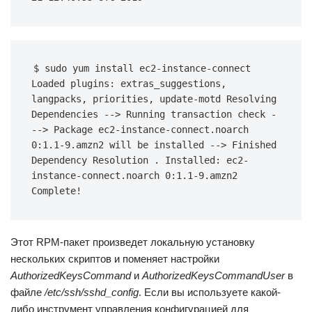
$ sudo yum install ec2-instance-connect 
Loaded plugins: extras_suggestions, 
langpacks, priorities, update-motd Resolving 
Dependencies --> Running transaction check -
--> Package ec2-instance-connect.noarch 
0:1.1-9.amzn2 will be installed --> Finished 
Dependency Resolution . Installed: ec2-
instance-connect.noarch 0:1.1-9.amzn2 
Complete!
Этот RPM-пакет произведет локальную установку
нескольких скриптов и поменяет настройки
AuthorizedKeysCommand
и
AuthorizedKeysCommandUser
в
файле
/etc/ssh/sshd_config
. Если вы используете какой-
либо инструмент управления конфигурацией для