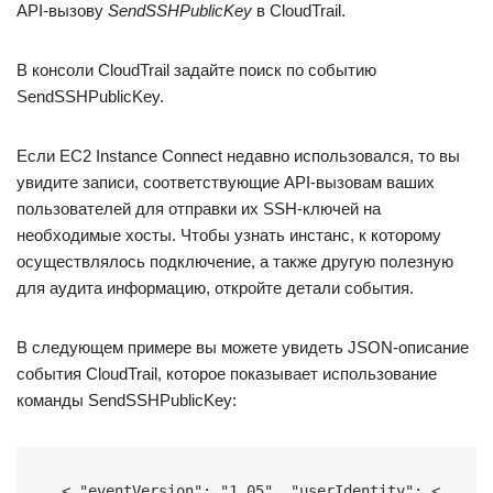
API-вызову
SendSSHPublicKey
в CloudTrail.
В консоли CloudTrail задайте поиск по событию
SendSSHPublicKey.
Если EC2 Instance Connect недавно использовался, то вы
увидите записи, соответствующие API-вызовам ваших
пользователей для отправки их SSH-ключей на
необходимые хосты. Чтобы узнать инстанс, к которому
осуществлялось подключение, а также другую полезную
для аудита информацию, откройте детали события.
В следующем примере вы можете увидеть JSON-описание
события CloudTrail, которое показывает использование
команды SendSSHPublicKey:
 < "eventVersion": "1.05", "userIdentity": < 