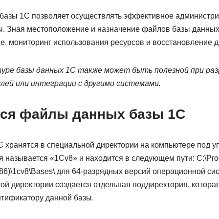
базы 1С позволяет осуществлять эффективное администри
. Зная местоположение и назначение файлов базы данных
е, мониторинг использования ресурсов и восстановление д
уре базы данных 1С также может быть полезной при ра
лей или интеграции с другими системами.
тся файлы данных базы 1С
 хранятся в специальной директории на компьютере под 
 называется «1Cv8» и находится в следующем пути: C:\Prog
(x86)\1cv8\Bases\ для 64-разрядных версий операционной си
ой директории создается отдельная поддиректория, которая
тификатору данной базы.