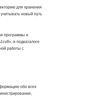
екторию для хранения
 учитывать новый путь
ии программы и
\1cv8», в подкаталоге
ной работы с
нформацию обо всех
министрирование,