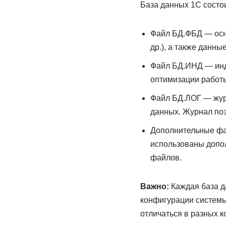
База данных 1С состо
Файл БД.ФБД — осно
др.), а также данны
Файл БД.ИНД — инде
оптимизации работ
Файл БД.ЛОГ — журн
данных. Журнал поз
Дополнительные фай
использованы допо
файлов.
Важно:
Каждая база да
конфигурации системы
отличаться в разных к