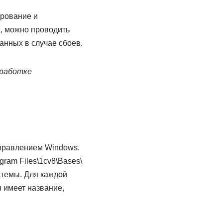
рование и
, можно проводить
анных в случае сбоев.
зработке
управлением Windows.
ram Files\1cv8\Bases\
стемы. Для каждой
 имеет название,