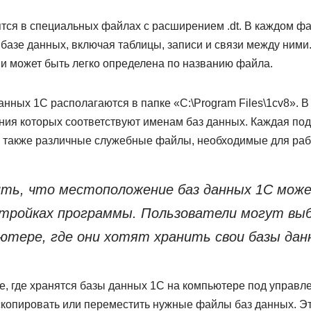
тся в специальных файлах с расширением .dt. В каждом ф
базе данных, включая таблицы, записи и связи между ними
 и может быть легко определена по названию файла.
нных 1С располагаются в папке «C:\Program Files\1cv8». В
ания которых соответствуют именам баз данных. Каждая по
 также различные служебные файлы, необходимые для раб
ть, что местоположение баз данных 1С мож
стройках программы. Пользователи могут вы
ьютере, где они хотят хранить свои базы дан
те, где хранятся базы данных 1С на компьютере под управ
 скопировать или переместить нужные файлы баз данных. Эт