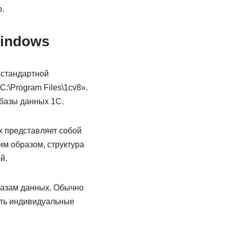
.
indows
 стандартной
:\Program Files\1cv8».
 базы данных 1С.
х представляет собой
им образом, структура
й.
базам данных. Обычно
ать индивидуальные