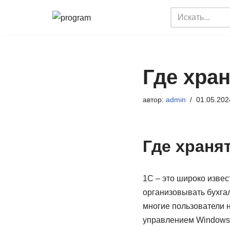
Перейти
к
содержимому
Где хран
автор:
admin
01.05.202
Где храня
1С – это широко изве
организовывать бухгал
многие пользователи н
управлением Windows