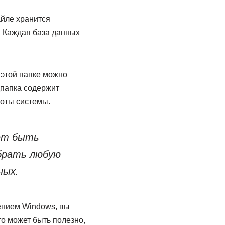
айле хранится
. Каждая база данных
 этой папке можно
дпапка содержит
оты системы.
ет быть
брать любую
ных.
лением Windows, вы
о может быть полезно,