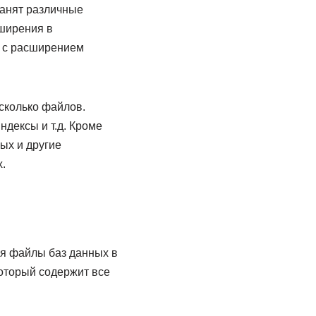
ранят различные
сширения в
ы с расширением
сколько файлов.
дексы и т.д. Кроме
ых и другие
.
ся файлы баз данных в
который содержит все