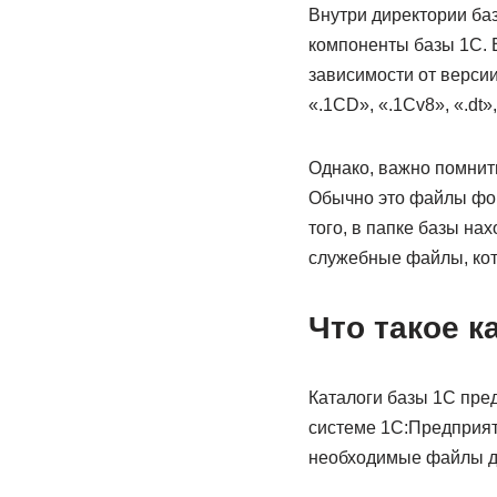
Внутри директории ба
компоненты базы 1С. 
зависимости от версии
«.1CD», «.1Cv8», «.dt»,
Однако, важно помнит
Обычно это файлы форм
того, в папке базы н
служебные файлы, кот
Что такое к
Каталоги базы 1С пре
системе 1С:Предприят
необходимые файлы д