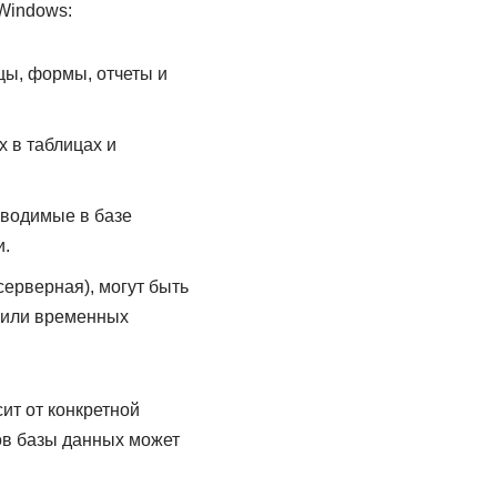
Windows:
цы, формы, отчеты и
 в таблицах и
зводимые в базе
и.
ерверная), могут быть
 или временных
ит от конкретной
ов базы данных может