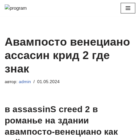
Перейти
к
содержимому
Авампосто венециано
ассасин крид 2 где
знак
автор:
admin
01.05.2024
в assassinS creed 2 в
романье на здании
авампосто-венециано как