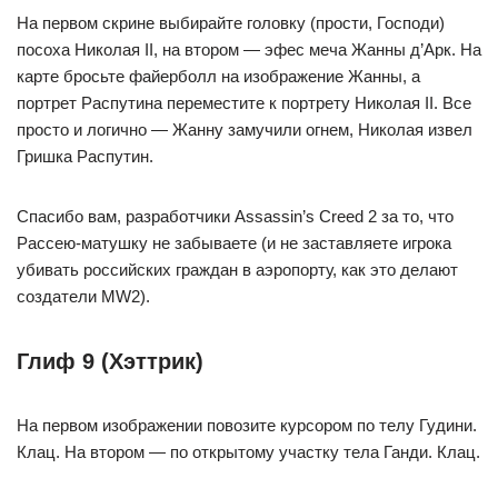
На первом скрине выбирайте головку (прости, Господи)
посоха Николая II, на втором — эфес меча Жанны д’Арк. На
карте бросьте файерболл на изображение Жанны, а
портрет Распутина переместите к портрету Николая II. Все
просто и логично — Жанну замучили огнем, Николая извел
Гришка Распутин.
Спасибо вам, разработчики Assassin’s Creed 2 за то, что
Рассею-матушку не забываете (и не заставляете игрока
убивать российских граждан в аэропорту, как это делают
создатели MW2).
Глиф 9 (Хэттрик)
На первом изображении повозите курсором по телу Гудини.
Клац. На втором — по открытому участку тела Ганди. Клац.