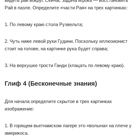
видеть рай вокруг. Сейчас задача игрока — восстановить
Рай в пазле. Определите «части Рая» на трех картинках:
1. По левому краю стола Рузвельта;
2. Чуть ниже левой руки Гудини. Поскольку иллюзионист
стоит на голове, на картинке рука будет справа;
3. На верхушке трости Ганди (клацать по левому краю).
Глиф 4 (Бесконечные знания)
Для начала определите скрытое в трех картинках
изображение:
1. В горящем вьетнамском лагере это «волына» на плече у
америкоса.