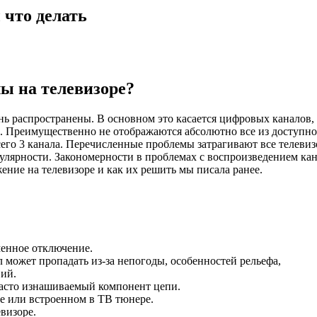
 что делать
ы на телевизоре?
нь распространены. В основном это касается цифровых каналов,
ы. Преимущественно не отображаются абсолютно все из доступно
всего 3 канала. Перечисленные проблемы затрагивают все телевиз
улярности. Закономерности в проблемах с воспроизведением ка
ние на телевизоре и как их решить мы писала ранее.
менное отключение.
 может пропадать из-за непогоды, особенностей рельефа,
ий.
часто изнашиваемый компонент цепи.
ке или встроенном в ТВ тюнере.
визоре.