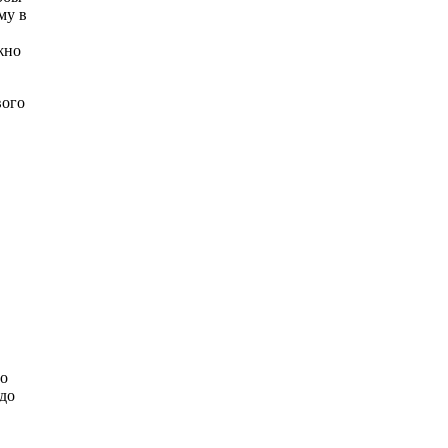
му в
жно
вого
но
 до