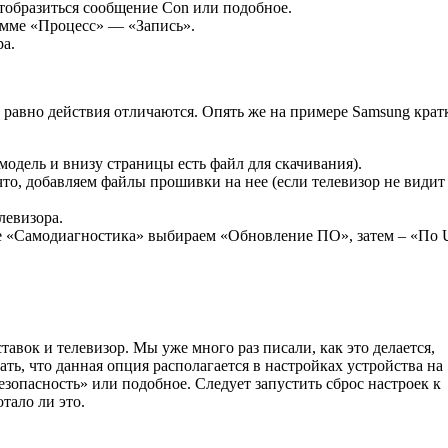
тобразиться сообщение Con или подобное.
амме «Процесс» — «Запись».
а.
е равно действия отличаются. Опять же на примере Samsung крат
одель и внизу страницы есть файл для скачивания).
о, добавляем файлы прошивки на нее (если телевизор не видит
левизора.
еле «Самодиагностика» выбираем «Обновление ПО», затем – «По
вок и телевизор. Мы уже много раз писали, как это делается,
ть, что данная опция располагается в настройках устройства на
зопасность» или подобное. Следует запустить сброс настроек к
тало ли это.