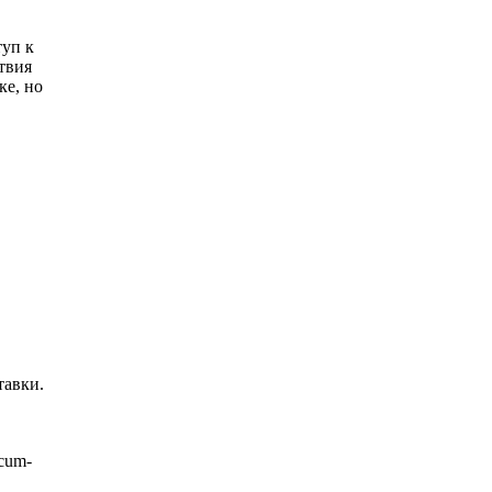
туп к
ствия
ке, но
тавки.
icum-