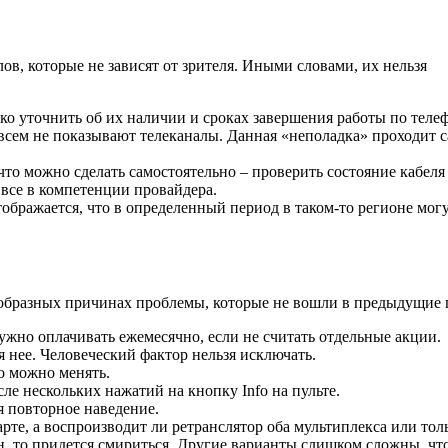
алов, которые не зависят от зрителя. Иными словами, их нельзя
ко уточнить об их наличии и сроках завершения работы по телеф
совсем не показывают телеканалы. Данная «неполадка» проходит 
что можно сделать самостоятельно – проверить состояние кабеля
все в компетенции провайдера.
ображается, что в определенный период в таком-то регионе мог
нообразных причинах проблемы, которые не вошли в предыдущие 
ужно оплачивать ежемесячно, если не считать отдельные акции.
ля нее. Человеческий фактор нельзя исключать.
го можно менять.
ле нескольких нажатий на кнопку Info на пульте.
я повторное наведение.
арте, а воспроизводит ли ретранслятор оба мультиплекса или тол
ин, то придется смириться. Другие варианты слишком сложны, чт