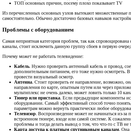
ТОП основных причин, посему плохо показывает TV
Из перечисленных основных узлов вытекают множественные пр
самостоятельно. Обычно достаточно базовых навыков настройк
Проблемы с оборудованием
Самая неприятная категория проблем, так как спровоцирована
каналы, стоит исключить данную группу сбоев в первую очеред
Почему может не работать телевидение:
Кабель
. Нужно проверить антенный кабель и провод, со
дополнительным питанием, его тоже нужно осмотреть. В 
провести визуальный осмотр.
Антенна
. Стоит проверить ее направление, возможно, он
направления по карте, опытным путем или через приложе
мультиплекс не очень далеко, может ловить только 10 ка
Тюнер или приставка
. Если предыдущие компоненты ис
оборудовании. Самый эффективный способ точно понять, 
параметрам можно вернуть практически любое оборудова
Телевизор
. Воспроизведение может не начинаться из-за
встроенном тюнере, входе или самой системе. К сожален
проблемы и тогда делать вывод о том, что что-то с ТВ не 
Карта доступа к платным спутниковым каналам
. Она