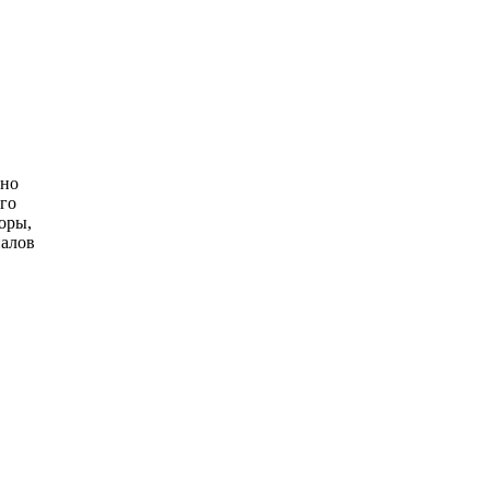
 но
го
оры,
налов