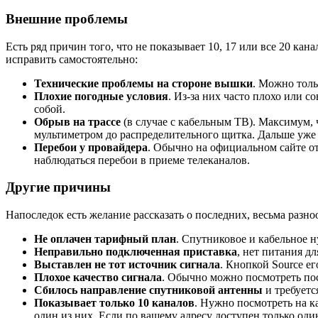
Внешние проблемы
Есть ряд причин того, что не показывает 10, 17 или все 20 кан
исправить самостоятельно:
Технические проблемы на стороне вышки
. Можно толь
Плохие погодные условия
. Из-за них часто плохо или 
собой.
Обрыв на трассе
(в случае с кабельным ТВ). Максимум, 
мультиметром до распределительного щитка. Дальше уже 
Перебои у провайдера
. Обычно на официальном сайте от
наблюдаться перебои в приеме телеканалов.
Другие причины
Напоследок есть желание рассказать о последних, весьма раз
Не оплачен тарифный план
. Спутниковое и кабельное н
Неправильно подключенная приставка
, нет питания д
Выставлен не тот источник сигнала
. Кнопкой Source е
Плохое качество сигнала
. Обычно можно посмотреть пос
Сбилось направление спутниковой антенны
и требуетс
Показывает только 10 каналов
. Нужно посмотреть на к
один из них. Если по вашему адресу доступен только од