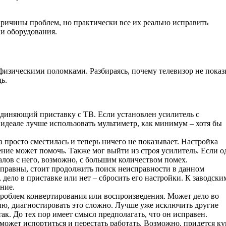
ичины проблем, но практически все их реально исправить
и оборудования.
 физическими поломками. Разбираясь, почему телевизор не показ
ь.
единяющий приставку с ТВ. Если установлен усилитель с
идеале лучше использовать мультиметр, как минимум – хотя бы
а просто сместилась и теперь ничего не показывает. Настройка
ние может помочь. Также мог выйти из строя усилитель. Если о
налов с него, возможно, с большим количеством помех.
правны, стоит продолжить поиск неисправности в данном
дело в приставке или нет – сбросить его настройки. К заводски
ние.
 проблем конвертирования или воспроизведения. Может дело во
ию, диагностировать это сложно. Лучше уже исключить другие
так. До тех пор имеет смысл предполагать, что он исправен.
 может испортиться и перестать работать. Возможно, придется к