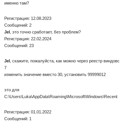
Недавние документы
Добрый день! Помогите пожалуйста разобраться, в
последнее время у меня в недавних документах.
Недавние документы в ворде 2007
Как убрать отображение списка недавно открытых
документов в ворде 2007? Появляется при открытии.
Удаление файлов из папки «Недавние места»
Всем привет! помогите удалить все файлы из папки
Недавние места программно. Нужно чтобы при нажатии.
Недавние клиенты woocommerce
Здравствуйте. Имеется шорткод вывода недавних
продуктов А как отобразить недавних клиентов? Хочу.