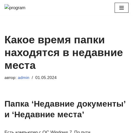
Перейти
к
содержимому
Какое время папки
находятся в недавние
места
автор:
admin
01.05.2024
Папка ‘Недавние документы’
и ‘Недавние места’
Есть компьютер с ОС Windows 7. По пути