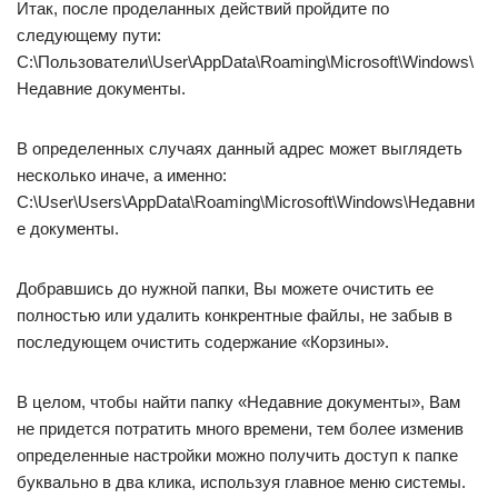
По пути
(C:\Users\User\AppData\Roaming\Microsoft\Windows\Recent)
находиться папка »Недавние документы». В ней
отображается список, недавно открытых файлов и папок на
компьютере.
Вопрос.
Можно как-то через реестр, увеличить список,
чтобы в этой папке
отобразились
действия за 2-3 месяца?