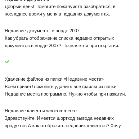
Бывают случаи, когда вы долго и упорно работали в файле,
но в результате сбоя — файл внезапно закрылся. И вы не
помните, сохранили ли вы его, под каким именем и куда…
Что делать? Столько работы было проделано! Где его
искать?
На самом деле все просто, и паниковать не стоит! Делюсь
своими любимыми способами:
1.Можно кликнуть по значку «Лупа» на панели задач. В
открывшемся окне, во вкладке «Все» выбрать «Управление
журналом» и в появившемся окне найти файл, в котором вы
работали.
2.В предыдущих версиях Windows вкладку «Недавние
документы» можно было открыть через меню «Пуск» или
найти в каталоге Быстрого доступа в Проводнике. В
Windows 10 данные меню кардинально изменили.