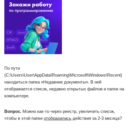
хотелось бы засунуть "недавние места" в.
Windows 7 раздел Недавние документы
Неожидано столкнулся с проблемой в только что
установленной Windows 7. В Пуске раздел "Недавние.
«Недавние места» не отображаются ссылки
В проводнике (Windows 7×64) есть папка "Недавние места"
где хранятся ссылки на недавно посещённые.
Папки «Недавние места» и «Недавно использованные
папки» пустые
Почему папки Папки "Недавние места" и "Недавно
использованные папки" у меня пустые? После.
Папка «Недавние места»
Папка "Недавние места" Папка "Недавние места" вылезла
на рабочий стол. Как ее обратно вернуть? Ну.