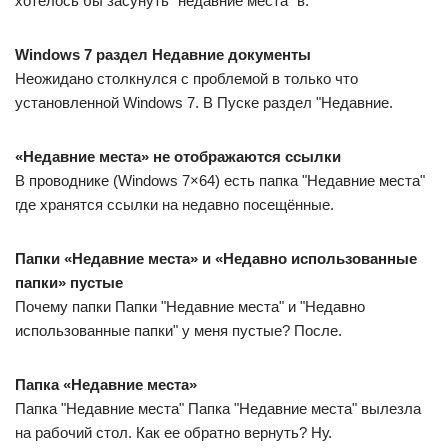
P.S. Может кто-нибудь подскажет как это сделать только
для папок?
Робот сгибальщик
1508 / 585 / 121
Регистрация: 29.07.2020
Сообщений: 3,093
Записей в блоге: 7
Редактор локальной групповой политики => Конфигурация
пользователя => Административные шаблоны =>
Компоненты Windows => Проводник => Максимальная
длина списка «Недавние документы».
Не забывайте, что однажды очистив папку, будет удалена
вся история.