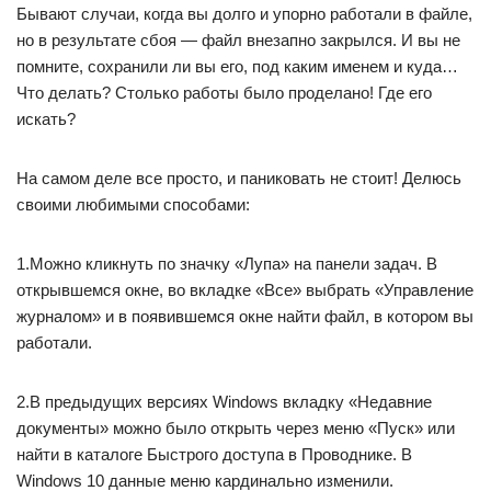
работали, вы сможете быстро найти его в Проводнике (для
быстрого вызова нажмите горячие клавиши Win+E).
И напоследок, обязательно настройте функцию
автосохранения, чтобы проделанные вами труды не
пропали зря. Хотя, и на этот случай умная система
Windows 10 сохраняет резервные копии всех документов. О
том, как их найти возможно будет темой другой статьи.
Похожие публикации:
Untrusted server blocked cisco anyconnect что делать
Как разделить столбец на несколько столбцов в excel
Как удалить acer portal
Как установить драйвер на ssd