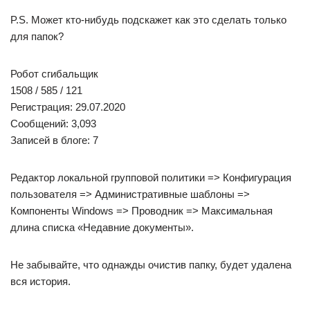
Не пропадёт.
Настройка влияет на отображение кол-ва последних
файлов/папок.
И ещё момент. Всякие чистилки системы, чаще всего по
умолчанию «грохают» список Recent.
Регистрация: 10.08.2023
Сообщений: 1
Сообщение от
Jel
ещё момент. Всякие чистилки системы, чаще всего по
умолчанию «грохают» список Recent.
Отобразятся ли папки открытые ранее в папке Recent,
которые были открыты месяц назад по пути
C:\Users\User\AppData\Roaming\Microsoft\Windows\Recent