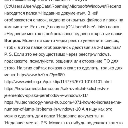
(C:\Users\User\AppData\Roaming\Microsoft\Windows\Recent)
находится папка »Недавние документы». В ней
отображается список, недавно открытых файлов и папок на
компьютере. Есть ещё по пути (C:\Users\User\Links) папка
»Недавние места» в ней показаны недавно открытые папки.
Вопрос.
Можно ли как-то через реестр увеличить список,
чтобы в этой папке отобразились действия за 2-3 месяца?
P. S. Если это не осуществимо через реестр-windows,
подскажите, пожалуйста, решения или сторонние ПО для
этого. На этих сайтах показано как это сделать, только для
меню. http://www.hz0.ru/?p=680
http://www.winblog.ru/quicktip/1147767670-10101101.html
https://howto.mediadoma.com/kak-uvelichit-kolichestvo-
jelementov-spiska-perehodov-v-windows-11/
https://ru.technology-news-hub.com/4071-how-to-increase-the-
number-of-jump-list-items-in-windows-10 А я ищу как это
можно сделать для папки ‘Недавние документы’ и
‘Недавние места’. P.S. Может кто-нибудь подскажет как это