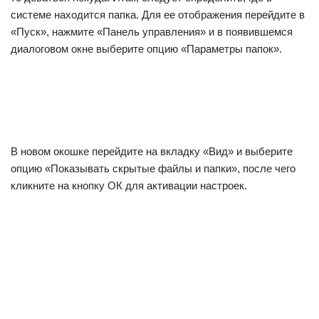
системе находится папка. Для ее отображения перейдите в
«Пуск», нажмите «Панель управления» и в появившемся
диалоговом окне выберите опцию «Параметры папок».
В новом окошке перейдите на вкладку «Вид» и выберите
опцию «Показывать скрытые файлы и папки», после чего
кликните на кнопку ОК для активации настроек.
Таким образом, папка перестанет быть скрытой и Вы в
любой момент сможете в нее зайти.