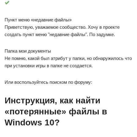
Чтобы быстро вызвать данную вкладку, нужно нажать на
клавиатуре сочетание клавиш Win+R, в появившемся окне
«Выполнить» в строке «Открыть» набрать команду
shell:recent. Откроется окно «Недавние документы» (или
«Recent»). Отсортировав документы по дате, вы найдете
файл, в котором работали.
Лайфхак: чтобы постоянно не искать «Недавние
документы» («Recent») через команду shell:recent, добавьте
вкладку на панель быстрого доступа Проводника. Для
этого, после открытия папки «Недавние документы»,
вернитесь в каталог Windows, кликните правой кнопкой
мыши на «Недавние документы» («Recent»), выберите
«Закрепить на панели быстрого доступа».
Теперь, если у вас внезапно закроется файл, в котором вы