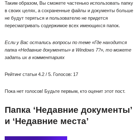
Есть ещё по пути (C:\Users\User\Links) папка »Недавние
места» в ней показаны недавно открытые папки.
Вопрос.
Можно как-то через реестр, увеличить список,
чтобы
отобразился
список за 3 месяца?
P. S. Если это не осуществимо через реестр-windows,
подскажите, пожалуйста, решения или сторонние ПО для
этого.
94731
/ 64177 /
26122
Регистрация: 12.04.2006
Сообщений: 116,782
Ответы с готовыми решениями:
Пропала папка «Недавние места»
у меня вообще пропало это, даже на рабочем столе нет,а