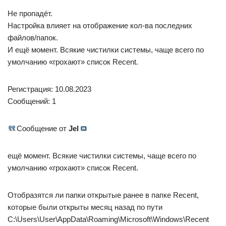
Тоже интересно. Как любым способом увеличить
количество недавно открытых папок (НЕ ФАЙЛОВ!).
Может у кого есть надстройки в проводник для быстрого и
удобного доступа. Типа FileBox Extender.
Робот сгибальщик
1508 / 585 / 121
Регистрация: 29.07.2020
Сообщений: 3,093
Записей в блоге: 7
vas76
, не знаю. Посмотрел, на Win10 отображает не более
28 папок.
87844
/ 49110 /
22898
Регистрация: 17.06.2006
Сообщений: 92,604
Помогаю со студенческими работами здесь