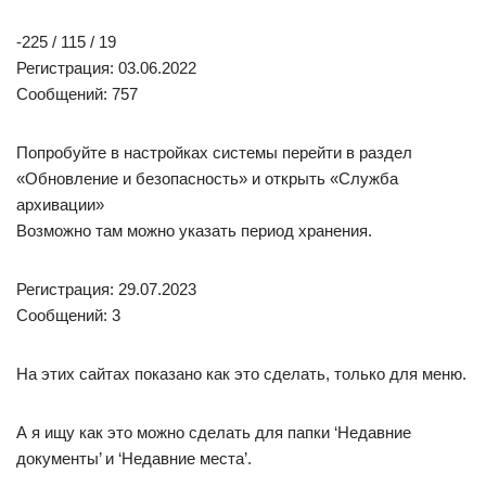
В Windows 7 ещё проще. Свойства кнопки Пуск.
Регистрация: 02.08.2023
Сообщений: 1
Jel
, а не пропадет история открытых папок, документов при
этом? оно не очищает историю?
Если применить эти настройки.
Вообще-то нужно по этому пути
C:\Users\User\AppData\Roaming\Microsoft\Windows\Recent
Робот сгибальщик
1508 / 585 / 121
Регистрация: 29.07.2020
Сообщений: 3,093
Записей в блоге: 7