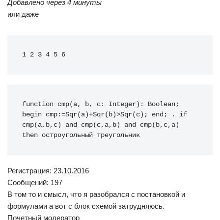
Добавлено через 4 минуты
или даже
1 2 3 4 5 6
function
 cmp
(
a
,
 b
,
 c
:
Integer
)
:
Boolean
;
begin
 cmp
:
=
Sqr
(
a
)
+
Sqr
(
b
)
>Sqr
(
c
)
;
end
;
.
if
cmp
(
a
,
b
,
c
)
and
 cmp
(
c
,
a
,
b
)
and
 cmp
(
b
,
c
,
a
)
then
 остроугольный треугольник
Регистрация: 23.10.2016
Сообщений: 197
В том то и смысл, что я разобрался с постановкой и
формулами а вот с блок схемой затрудняюсь.
Почетный модератор