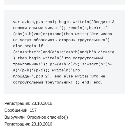
var
 a
,
b
,
c
,
p
,
s
:
real
;
begin
writeln
(
'Введите 3 
положительных числа:'
)
;
readln
(
a
,
b
,
c
)
;
if
(
abs
(
a
-
b
)
>
=
c
)
or
(
a
+
b=c
)
then
write
(
'Эти числа 
не могут обозначать стороны треугольника'
)
else
begin
if
(
a
*
a
+
b
*
b>c
*
c
)
and
(
a
*
a
+
c
*
c>b
*
b
)
and
(
b
*
b
+
c
*
c>a
*
a
)
then
begin
writeln
(
'Это остроугольный 
треугольник!'
)
;
 p
:
=
(
a
+
b
+
c
)
/
2
;
 s
:
=
sqrt
(
p
*
(
p
-
a
)
*
(
p
-
b
)
*
(
p
-
c
)
)
;
writeln
(
'Его 
площадь='
,
p
:
0
:
2
)
;
end
else
write
(
'Это не 
остроугольный треугольник!'
)
;
end
;
end
.
Регистрация: 23.10.2016
Сообщений: 197
Выручили. Огромное спасибо)))
Регистрация: 23.10.2016