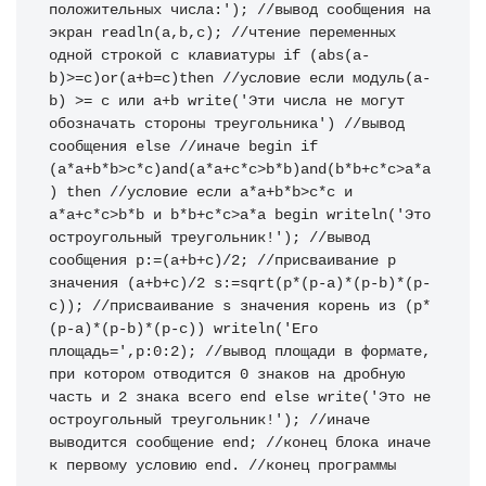
положительных числа:'
)
;
//вывод сообщения на 
экран
readln
(
a
,
b
,
c
)
;
//чтение переменных 
одной строкой с клавиатуры
if
(
abs
(
a
-
b
)
>
=
c
)
or
(
a
+
b=c
)
then
//условие если модуль(a-
b) >= c или a+b 
write
(
'Эти числа не могут 
обозначать стороны треугольника'
)
//вывод 
сообщения
else
//иначе
begin
if
(
a
*
a
+
b
*
b>c
*
c
)
and
(
a
*
a
+
c
*
c>b
*
b
)
and
(
b
*
b
+
c
*
c>a
*
a
)
then
//условие если a*a+b*b>c*c и 
a*a+c*c>b*b и b*b+c*c>a*a
begin
writeln
(
'Это 
остроугольный треугольник!'
)
;
//вывод 
сообщения
 p
:
=
(
a
+
b
+
c
)
/
2
;
//присваивание p 
значения (a+b+c)/2
 s
:
=
sqrt
(
p
*
(
p
-
a
)
*
(
p
-
b
)
*
(
p
-
c
)
)
;
//присваивание s значения корень из (p*
(p-a)*(p-b)*(p-c))
writeln
(
'Его 
площадь='
,
p
:
0
:
2
)
;
//вывод площади в формате, 
при котором отводится 0 знаков на дробную 
часть и 2 знака всего
end
else
write
(
'Это не 
остроугольный треугольник!'
)
;
//иначе 
выводится сообщение
end
;
//конец блока иначе 
к первому условию
end
.
//конец программы