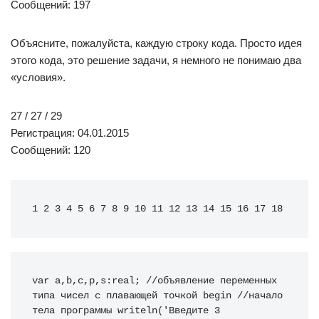
Сообщений: 197
Объясните, пожалуйста, каждую строку кода. Просто идея
этого кода, это решение задачи, я немного не понимаю два
«условия».
27 / 27 / 29
Регистрация: 04.01.2015
Сообщений: 120
1 2 3 4 5 6 7 8 9 10 11 12 13 14 15 16 17 18
var
 a
,
b
,
c
,
p
,
s
:
real
;
//объявление переменных 
типа чисел с плавающей точкой
begin
//начало 
тела программы
writeln
(
'Введите 3 