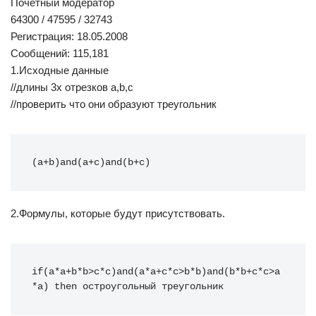
Почетный модератор
64300 / 47595 / 32743
Регистрация: 18.05.2008
Сообщений: 115,181
1.Исходные данные
//длины 3х отрезков a,b,c
//проверить что они образуют треугольник
(
a
+
b)
and
(
a
+
c)
and
(
b
+
c)
2.Формулы, которые будут присутствовать.
if
(
a
*
a
+
b
*
b>c
*
c
)
and
(
a
*
a
+
c
*
c>b
*
b
)
and
(
b
*
b
+
c
*
c>a
*
a
)
then
 остроугольный треугольник