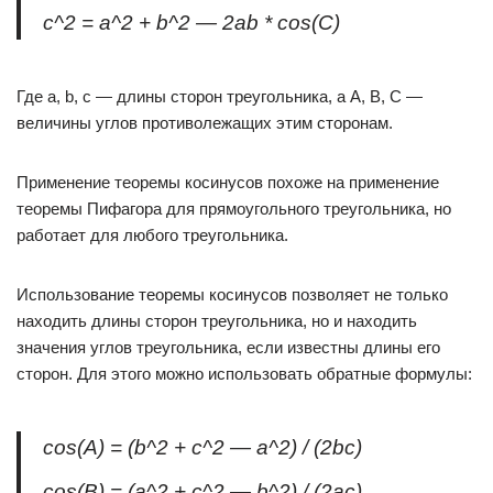
c^2 = a^2 + b^2 — 2ab * cos(C)
Где a, b, c — длины сторон треугольника, а A, B, C —
величины углов противолежащих этим сторонам.
Применение теоремы косинусов похоже на применение
теоремы Пифагора для прямоугольного треугольника, но
работает для любого треугольника.
Использование теоремы косинусов позволяет не только
находить длины сторон треугольника, но и находить
значения углов треугольника, если известны длины его
сторон. Для этого можно использовать обратные формулы:
cos(A) = (b^2 + c^2 — a^2) / (2bc)
cos(B) = (a^2 + c^2 — b^2) / (2ac)