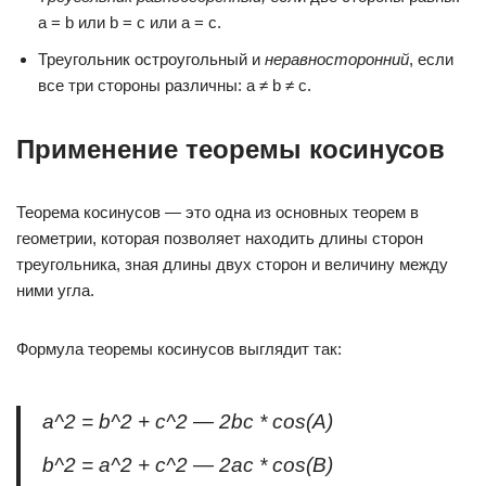
a = b или b = c или a = c.
Треугольник остроугольный и
неравносторонний
, если
все три стороны различны: a ≠ b ≠ c.
Применение теоремы косинусов
Теорема косинусов — это одна из основных теорем в
геометрии, которая позволяет находить длины сторон
треугольника, зная длины двух сторон и величину между
ними угла.
Формула теоремы косинусов выглядит так:
a^2 = b^2 + c^2 — 2bc * cos(A)
b^2 = a^2 + c^2 — 2ac * cos(B)