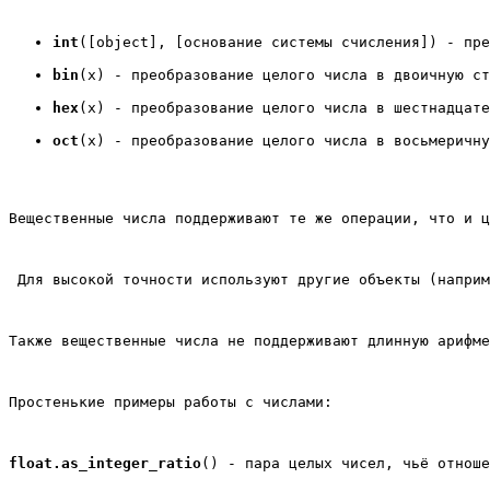
int
([object], [основание системы счисления]) - пре
bin
(x) - преобразование целого числа в двоичную ст
hex
(х) - преобразование целого числа в шестнадцате
oct
(х) - преобразование целого числа в восьмеричну
Вещественные числа поддерживают те же операции, что и ц
 Для высокой точности используют другие объекты (наприм
Также вещественные числа не поддерживают длинную арифме
Простенькие примеры работы с числами:
float.as_integer_ratio
() - пара целых чисел, чьё отноше