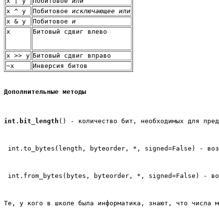
x | y
Побитовое 
или
x ^ y
Побитовое 
исключающее или
x & y
Побитовое 
и
x 
Битовый сдвиг влево
x >> y
Битовый сдвиг вправо
~x
Инверсия битов
Дополнительные методы
int.bit_length
() - количество бит, необходимых для пред
int.to_bytes(length, byteorder, *, signed=False) - воз
int.from_bytes(bytes, byteorder, *, signed=False) - во
Те, у кого в школе была информатика, знают, что числа м