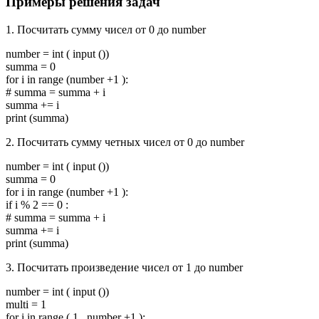
Примеры решения задач
1. Посчитать сумму чисел от 0 до number
number = int ( input ())
summa = 0
for i in range (number +1 ):
# summa = summa + i
summa += i
print (summa)
2. Посчитать сумму четных чисел от 0 до number
number = int ( input ())
summa = 0
for i in range (number +1 ):
if i % 2 == 0 :
# summa = summa + i
summa += i
print (summa)
3. Посчитать произведение чисел от 1 до number
number = int ( input ())
multi = 1
for i in range ( 1 , number +1 ):