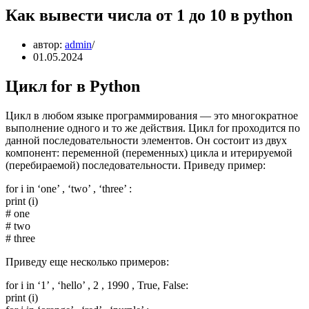
Как вывести числа от 1 до 10 в python
автор:
admin
01.05.2024
Цикл for в Python
Цикл в любом языке программирования — это многократное
выполнение одного и то же действия. Цикл for проходится по
данной последо­ватель­ности элементов. Он состоит из двух
компонент: переменной (переменных) цикла и итерируемой
(перебираемой) последовательности. Приведу пример:
for i in ‘one’ , ‘two’ , ‘three’ :
print (i)
# one
# two
# three
Приведу еще несколько примеров:
for i in ‘1’ , ‘hello’ , 2 , 1990 , True, False:
print (i)