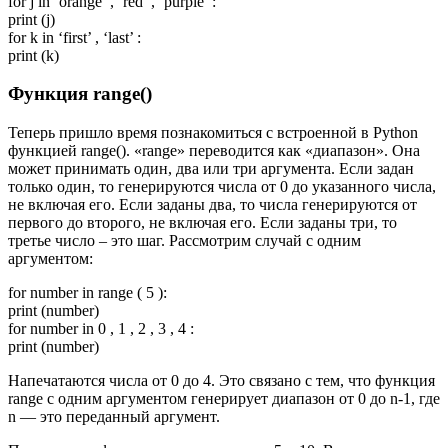
for j in ‘orange’ , ‘red’ , ‘purple’ :
print (j)
for k in ‘first’ , ‘last’ :
print (k)
Функция range()
Теперь пришло время познакомиться с встроенной в Python
функцией range(). «range» переводится как «диапазон». Она
может принимать один, два или три аргумента. Если задан
только один, то генерируются числа от 0 до указанного числа,
не включая его. Если заданы два, то числа генерируются от
первого до второго, не включая его. Если заданы три, то
третье число – это шаг. Рассмотрим случай с одним
аргументом:
for number in range ( 5 ):
print (number)
for number in 0 , 1 , 2 , 3 , 4 :
print (number)
Напечатаются числа от 0 до 4. Это связано с тем, что функция
range с одним аргументом генерирует диапазон от 0 до n-1, где
n — это переданный аргумент.