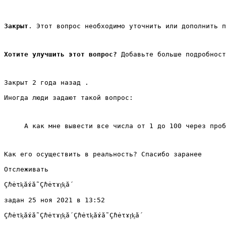
Закрыт
. Этот вопрос необходимо уточнить или дополнить п
Хотите улучшить этот вопрос?
 Добавьте больше подробност
Закрыт 2 года назад .
Иногда люди задают такой вопрос:
А как мне вывести все числа от 1 до 100 через проб
Как его осуществить в реальность? Спасибо заранее
Отслеживать
Çℏėτᶄắɤẵ Çℏėτɤᶉᶄắ
задан 25 ноя 2021 в 13:52
Çℏėτᶄắɤẵ Çℏėτɤᶉᶄắ Çℏėτᶄắɤẵ Çℏėτɤᶉᶄắ