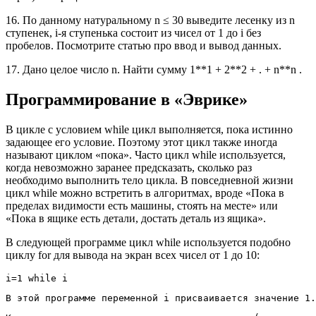
16. По данному натуральному n ≤ 30 выведите лесенку из n
ступенек, i-я ступенька состоит из чисел от 1 до i без
пробелов. Посмотрите статью про ввод и вывод данных.
17. Дано целое число n. Найти сумму 1**1 + 2**2 + . + n**n .
Программирование в «Эврике»
В цикле с условием while цикл выполняется, пока истинно
задающее его условие. Поэтому этот цикл также иногда
называют циклом «пока». Часто цикл while используется,
когда невозможно заранее предсказать, сколько раз
необходимо выполнить тело цикла. В повседневной жизни
цикл while можно встретить в алгоритмах, вроде «Пока в
пределах видимости есть машины, стоять на месте» или
«Пока в ящике есть детали, достать деталь из ящика».
В следующей программе цикл while используется подобно
циклу for для вывода на экран всех чисел от 1 до 10: