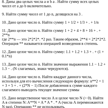
8. Даны два целых числа a и b a . Найти сумму всех целых
чисел от a до b включительно.
9. Найти сумму чисел от 1 до n, делящихся на 3 .
10. Дано целое число n. Найти сумму 1 + 1/2 + 1/3 + . + 1/n
11. Дано целое число n. Найти сумму 1 + 2 + 4 + 8 + 16 + . +
2**n
где 2**n — это 2*2*2*. *2 раз. Таким образом, 2**4 = 2*2*2*2.
Операция ** называется операцией возведения в степень.
12. Дано целое число n. Найти сумму: 1.1 + 1.2 + 1.3 + . + (1 +
0.1*n)
13. Дано целое число n. Найти значение выражения 1.1 − 1.2 +
1.3 − . (N слагаемых, знаки чередуются).
14. Дано целое число n. Найти квадрат данного числа,
используя для его вычисления следующую формулу: n**2 = 1
+ 3 + 5 + . + (2*N − 1) После добавления к сумме каждого
слагаемого выводить текущее значение суммы
15. Дано вещественное число A и целое число N (> 0). Найти
A в степени N: A**N = A * A * . * A (числа A перемножаются
N раз). Операцию ** не использовать.