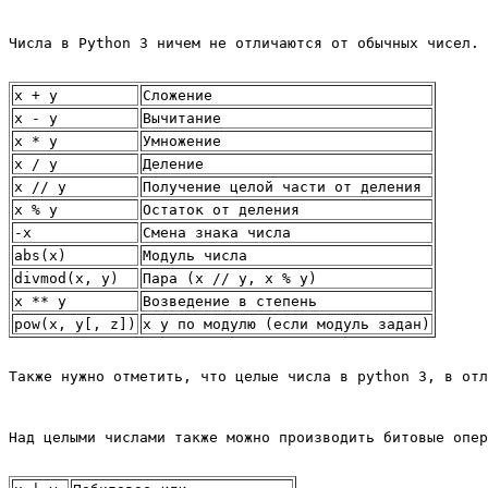
Числа в Python 3 ничем не отличаются от обычных чисел. 
x + y
Сложение
x - y
Вычитание
x * y
Умножение
x / y
Деление
x // y
Получение целой части от деления
x % y
Остаток от деления
-x
Смена знака числа
abs(x)
Модуль числа
divmod(x, y)
Пара (x // y, x % y)
x ** y
Возведение в степень
pow(x, y[, z])
x y по модулю (если модуль задан)
Также нужно отметить, что целые числа в python 3, в отл
Над целыми числами также можно производить битовые опер