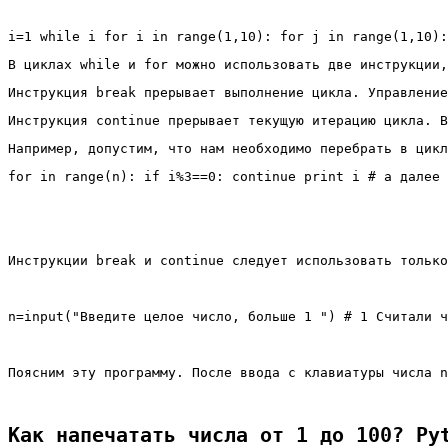
i=1 while i for i in range(1,10): for j in range(1,10):
В циклах 
while
 и 
for
 можно использовать две инструкции,
Инструкция 
break
 прерывает выполнение цикла. Управление
Инструкция 
continue
 прерывает текущую итерацию цикла. В
Например, допустим, что нам необходимо перебрать в цикл
for in range(n): if i%3==0: continue print i # а далее 
Инструкции break и continue следует использовать только
n=input("Введите целое число, больше 1 ") # 1 Считали ч
Поясним эту программу. После ввода с клавиатуры числа n
Как напечатать числа от 1 до 100? Py