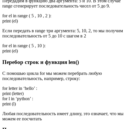
Передадим в функцию два аргумента: 5 и 10. В этом случае
range cгенерирует последовательность чисел от 5 до 9.
for el in range ( 5 , 10 , 2 ):
print (el)
Если передать в range три аргумента: 5, 10, 2, то мы получим
последовательность от 5 до 10 с шагом в 2
for el in range ( 5 , 10 ):
print (el)
Перебор строк и функция len()
С помошью цикла for мы можем перебрать любую
последовательность, например, строку:
for letter in ‘hello’ :
print (letter)
for l in ‘python’ :
print (l)
Любая последовательность имеет длину, это означает, что мы
можем ее посчитать