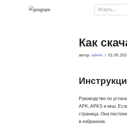
Перейти
к
содержимому
Как скач
автор:
admin
01.05.202
Инструкция
Руководство по устано
APK, APKS и кеш. Если 
страница. Она постоя
в избранное.