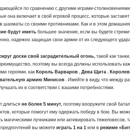
ыдающейся по сравнению с другими играми-столкновениями в
рые она включает в свой игровой процесс, которые заставят
 в шахматы со своими противниками. Как и в этом домашне
ние будут иметь
большее значение, если вы будете стреми
нно, надежно защищая свои армии от их следующего удара
круг доски свой заградительный огонь,
такой как танки
 преимущество, поэтому вы всегда должны использовать ка
ими героями, как
Король Варваров
,
Дева Щита
,
Королев
овательную армию Минисов
. Имейте в виду, что между р
лучшать их в соответствии с вашими потребностями.
т длиться
не более 5 минут,
поэтому вооружите свой бата
тов, которые помогут ему одержать победу в бою. Вы може
 магическими лучниками или активировать тяжеловесов, та
 предпочтений вы можете
играть 1 на 1
или в
режиме «Би