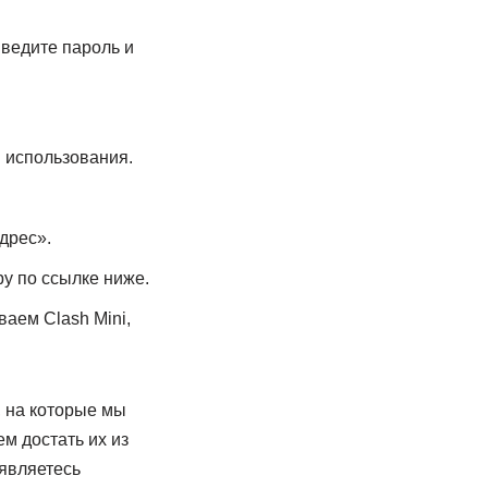
введите пароль и
я использования.
дрес».
ру по ссылке ниже.
аем Clash Mini,
, на которые мы
м достать их из
 являетесь