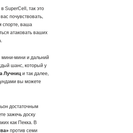
 SuperCell, так это
 вас почувствовать,
м спорте, ваша
ться атаковать ваших
.
, мини-мини и дальний
ждый шанс, который у
а Лучниц
и так далее,
аундами вы можете
льон достаточным
те зажечь доску
ких как Пекка. В
тва»
против семи