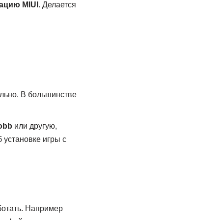
ацию MIUI
. Делается
льно. В большинстве
obb
или другую,
 установке игры с
ботать. Например