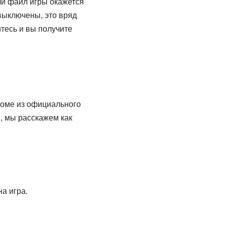
ли файл игры окажется
выключены, это вряд
тесь и вы получите
роме из официального
е, мы расскажем как
а игра.