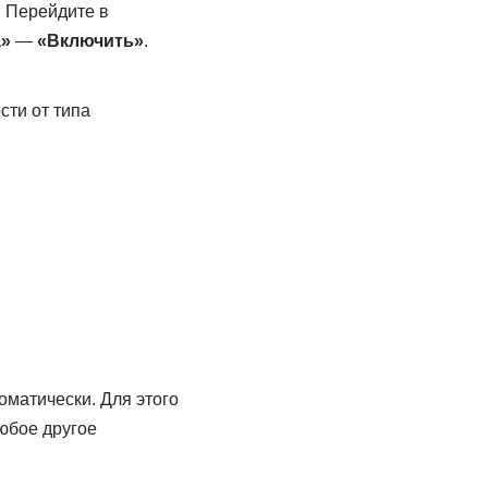
. Перейдите в
а»
—
«Включить»
.
сти от типа
оматически. Для этого
юбое другое