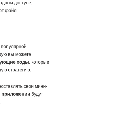
одном доступе,
от файл.
о популярной
рую вы можете
дующие ходы,
которые
шую стратегию.
сставлять свои мини-
в приложении
будут
.