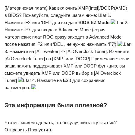
[Материнская плата] Как включить XMP(Intel)/DOCP(AMD)
в BIOS? Пожалуйста, следуйте шагам ниже: Шаг 1.
Нажмите ‘F2’ или ‘DEL’ для входа в
BIOS EZ Mode
Шаг 2.
Нажмите ‘F7’ для входа в Advanced Mode (серия
материнских плат ROG сразу заходит в Advanced Mode
после нажатия ‘F2’ или ‘DEL’ , не нужно нажимать ‘F7’)
Шаг
3: Нажмите на [Ai Tweaker] -> [Ai Overclock Tuner]. Измените
[Ai Overclock Tuner] на [XMP] или [DOCP] Примечание: если
ваша память поддерживает XMP или DOCP функцию, вы
сможете увидеть XMP или DOCP выбор в [Ai Overclock
Tuner]
Шаг 4. Нажмите на
Exit
для сохранения
параметров.
Эта информация была полезной?
Что мы можем сделать, чтобы улучшить эту статью?
Отправить Пропустить