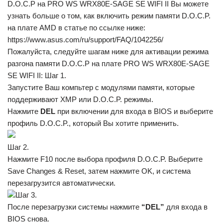
D.O.C.P на PRO WS WRX80E-SAGE SE WIFI II Вы можете
узнать больше о том, как включить режим памяти D.O.C.P.
на плате AMD в статье по ссылке ниже:
https://www.asus.com/ru/support/FAQ/1042256/
Пожалуйста, следуйте шагам ниже для активации режима
разгона памяти D.O.C.P на плате PRO WS WRX80E-SAGE
SE WIFI II: Шаг 1.
Запустите Ваш компьтер с модулями памяти, которые
поддерживают XMP или D.O.C.P. режимы.
Нажмите
DEL
при включении для входа в BIOS и выберите
профиль D.O.C.P., который Вы хотите применить.
Шаг 2.
Нажмите F10 после выбора профиля D.O.C.P. Выберите
Save Changes & Reset, затем нажмите OK, и система
перезагрузится автоматически.
Шаг 3.
После перезагрузки системы нажмите
“DEL”
для входа в
BIOS снова.