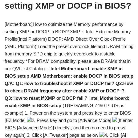
setting XMP or DOCP in BIOS?
[Motherboard]How to optimize the Memory performance by
setting XMP or DOCP in BIOS? XMP： Intel Extreme Memory
Profile(Intel Platform) DOCP: AMD Direct Over Clock Profile
(AMD Platform) Load the preset overclock file and DRAM timing
from memory SPD chip to quickly overclock to a stable
frequency
*
For DRAM compatibility, please use DRAMs that in
our QVL list Catalog：
Intel Motherboard: enable XMP in
BIOS setup
AMD Motherboard: enable DOCP in BIOS setup
Q/A:
Q1:How to troubleshoot if XMP or DOCP fail?
Q2:How
to check DRAM frequency after enable XMP or DOCP ？
Q3:How to reset if XMP or DOCP fail？
Intel Motherboard:
enable XMP in BIOS setup
(TUF GAMING Z490-PLUS as
example) 1. Power on the system and press key to enter BIOS
[EZ Mode]
2. Press key and go to [Advance Mode]
(If enter
BIOS [Advanced Mode)] directly , and then no need to press
key again) 3. Click [Ai Tweaker] page as below
4. Click [Ai