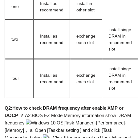
Install as
install in
one
recommend
other slot
install singe
Install as
exchange
DRAM in
two
recommend
each slot
recommend
slot
install singe
Install as
exchange
DRAM in
four
recommend
each slot
recommend
slot
Q2:How to check DRAM frequency after enable XMP or
DOCP ？
A2:BIOS EZ Mode Memory information show DRAM
frequency
Windows 10 OS[Task Manager]-[Performance]-
[Memory]， a. Open [Taskbar setting ] and click [Task
Manager]as below
b. Click [Performance] on [Task Manager]