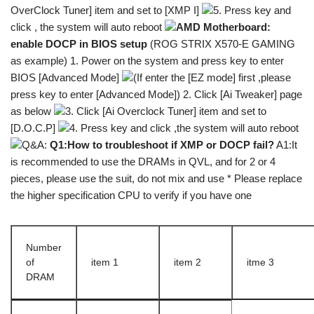
OverClock Tuner] item and set to [XMP I]
5. Press key and
click , the system will auto reboot
AMD Motherboard:
enable DOCP in BIOS setup
(ROG STRIX X570-E GAMING
as example) 1. Power on the system and press key to enter
BIOS [Advanced Mode]
(If enter the [EZ mode] first ,please
press key to enter [Advanced Mode]) 2. Click [Ai Tweaker] page
as below
3. Click [Ai Overclock Tuner] item and set to
[D.O.C.P]
4. Press key and click ,the system will auto reboot
Q&A:
Q1:How to troubleshoot if XMP or DOCP fail?
A1:It
is recommended to use the DRAMs in QVL, and for 2 or 4
pieces, please use the suit, do not mix and use * Please replace
the higher specification CPU to verify if you have one
Number
of
item 1
item 2
itme 3
DRAM