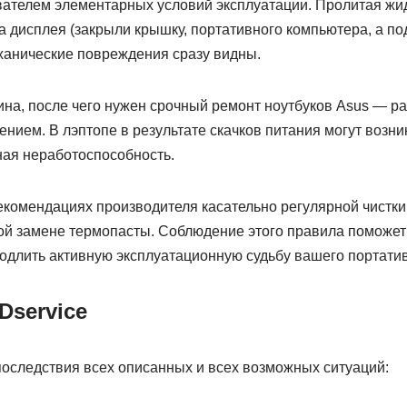
ателем элементарных условий эксплуатации. Пролитая жидк
 дисплея (закрыли крышку, портативного компьютера, а по
ханические повреждения сразу видны.
на, после чего нужен срочный ремонт ноутбуков Asus — раб
ием. В лэптопе в результате скачков питания могут возни
ная неработоспособность.
рекомендациях производителя касательно регулярной чистк
ой замене термопасты. Соблюдение этого правила поможет
одлить активную эксплуатационную судьбу вашего портатив
Dservice
последствия всех описанных и всех возможных ситуаций: