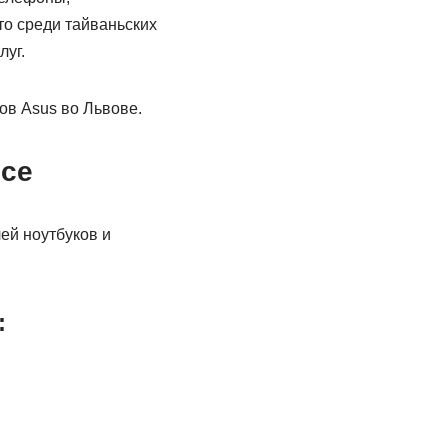
о среди тайваньских
луг.
ов Asus во Львове.
ice
ей ноутбуков и
: