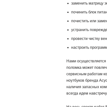
заменить матрицу э
починить блок пита
почистить или заме
устранить поврежде
провести чистку ве
настроить программ
Нами осуществляется 
поломка может повлеч
сервисным работам ко
ноутбуков бренда Асус
наличия запасных ком
всегда идем навстречу
На весь спектр работ 