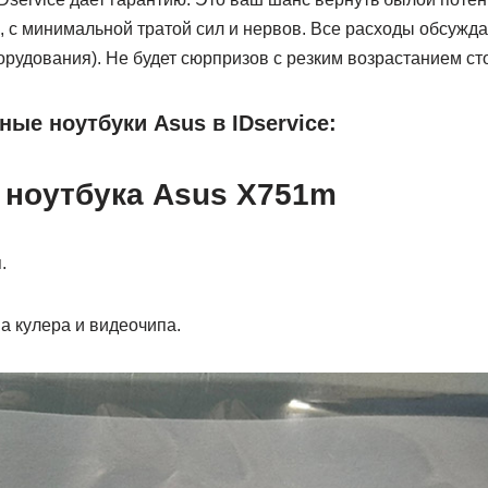
о, с минимальной тратой сил и нервов. Все расходы обсужд
орудования). Не будет сюрпризов с резким возрастанием ст
ые ноутбуки Asus в IDservice:
ноутбука Asus X751m
.
 кулера и видеочипа.