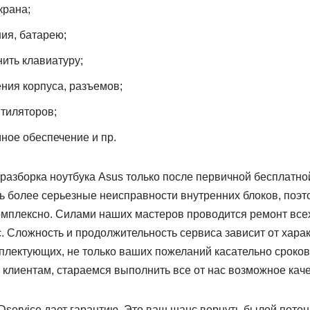
крана;
ния, батарею;
нить клавиатуру;
ния корпуса, разъемов;
нтиляторов;
ное обеспечение и пр.
разборка ноутбука Asus только после первичной бесплатно
ь более серьезные неисправности внутренних блоков, поэт
мплексно. Силами наших мастеров проводится ремонт всех
. Сложность и продолжительность сервиса зависит от хара
плектующих, не только ваших пожеланий касательно сроко
 клиентам, стараемся выполнить все от нас возможное кач
IDservice дает гарантию. Это ваш шанс вернуть былой поте