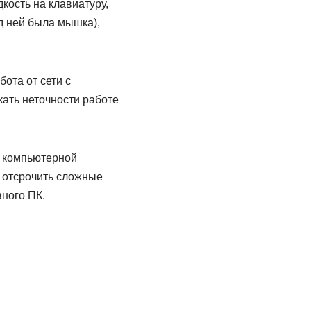
ость на клавиатуру,
д ней была мышка),
ота от сети с
кать неточности работе
и компьютерной
 отсрочить сложные
ного ПК.