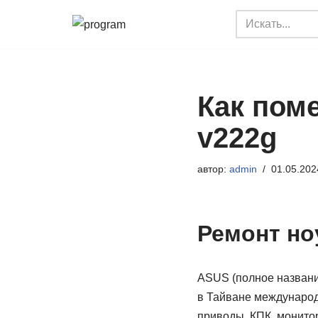
Перейти
к
содержимому
Как поме
v222g
автор:
admin
01.05.202
Ремонт но
ASUS (полное названи
в Тайване международ
приводы, КПК, монито