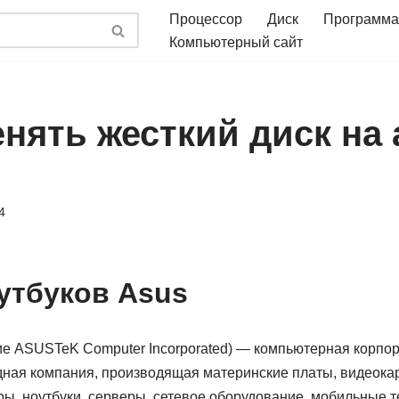
Процессор
Диск
Программа
Компьютерный сайт
нять жесткий диск на 
4
утбуков Asus
е ASUSTeK Computer Incorporated) — компьютерная корпо
ная компания, производящая материнские платы, видеокар
ры, ноутбуки, серверы, сетевое оборудование, мобильные 