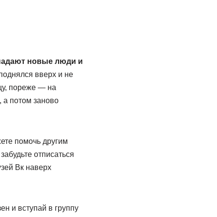
падают новые люди и
 поднялся вверх и не
цу, пореже — на
, а потом заново
ете помочь другим
забудьте отписаться
узей Вк наверх
ен и вступай в группу