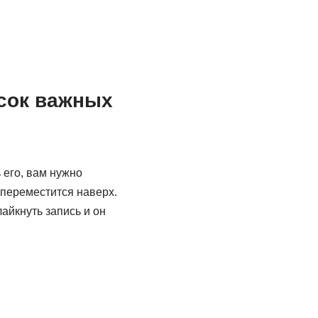
исок важных
 его, вам нужно
 переместится наверх.
айкнуть запись и он