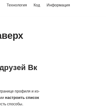
Технология
Код
Информация
аверх
 друзей Вк
транице профиля и из-
ами
настроить список
есть способы.