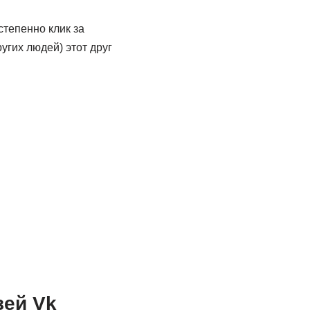
степенно клик за
угих людей) этот друг
зей Vk