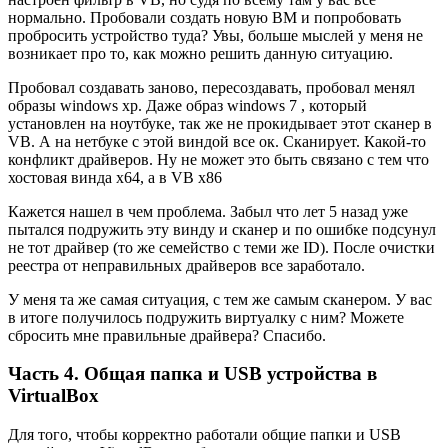
нормально. Пробовали создать новую ВМ и попробовать
пробросить устройство туда? Увы, больше мыслей у меня не
возникает про то, как можно решить данную ситуацию.
Пробовал создавать заново, пересоздавать, пробовал менял
образы windows xp. Даже образ windows 7 , который
установлен на ноутбуке, так же не прокидывает этот сканер в
VB. А на нетбуке с этой виндой все ок. Сканирует. Какой-то
конфликт драйверов. Ну не может это быть связано с тем что
хостовая винда х64, а в VB х86
Кажется нашел в чем проблема. Забыл что лет 5 назад уже
пытался подружить эту винду и сканер и по ошибке подсунул
не тот драйвер (то же семейство с теми же ID). После очистки
реестра от неправильных драйверов все заработало.
У меня та же самая ситуация, с тем же самым сканером. У вас
в итоге получилось подружить виртуалку с ним? Можете
сбросить мне правильные драйвера? Спасибо.
Часть 4. Общая папка и USB устройства в
VirtualBox
Для того, чтобы корректно работали общие папки и USB