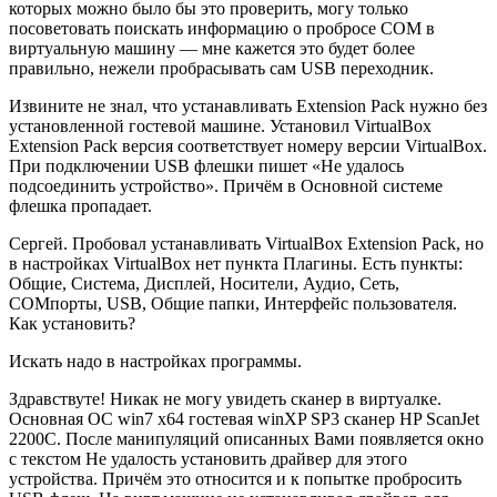
которых можно было бы это проверить, могу только
посоветовать поискать информацию о пробросе COM в
виртуальную машину — мне кажется это будет более
правильно, нежели пробрасывать сам USB переходник.
Извините не знал, что устанавливать Extension Pack нужно без
установленной гостевой машине. Установил VirtualBox
Extension Pack версия соответствует номеру версии VirtualBox.
При подключении USB флешки пишет «Не удалось
подсоединить устройство». Причём в Основной системе
флешка пропадает.
Сергей. Пробовал устанавливать VirtualBox Extension Pack, но
в настройках VirtualBox нет пункта Плагины. Есть пункты:
Общие, Система, Дисплей, Носители, Аудио, Сеть,
COMпорты, USB, Общие папки, Интерфейс пользователя.
Как установить?
Искать надо в настройках программы.
Здравствуте! Никак не могу увидеть сканер в виртуалке.
Основная ОС win7 x64 гостевая winXP SP3 сканер HP ScanJet
2200C. После манипуляций описанных Вами появляется окно
с текстом Не удалость установить драйвер для этого
устройства. Причём это относится и к попытке пробросить