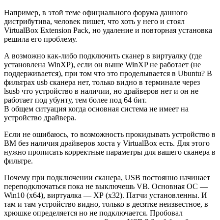
Например, в этой теме официального форума данного
дистрибутива, человек пишет, что хоть у него и стоял
VirtualBox Extension Pack, но удаление и повторная установка
решила его проблему.
А возможно как-либо подключить сканер в виртуалку (где
установлена WinXP), если он выше WinXP не работает (не
поддерживается), при том что это проделывается в Ubuntu? В
фильтрах usb сканера нет, только видно в терминале через
lsusb что устройство в наличии, но драйверов нет и он не
работает под убунту, тем более под 64 бит.
В общем ситуация когда основная система не имеет на
устройство драйвера.
Если не ошибаюсь, то возможность прокидывать устройство в
ВМ без наличия драйверов хоста у VirtualBox есть. Для этого
нужно прописать корректные параметры для вашего сканера в
фильтре.
Почему при подключении сканера, USB постоянно начинает
переподключаться пока не выключешь VB. Основная ОС —
Win10 (х64), виртуалка — ХР (х32). Патчи установленны. И
там и там устройство видно, только в десятке неизвестное, в
хрюшке определяется но не подключается. Пробовал