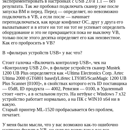
экспериментировать в настройках с USB 2.0 и 1.1 — без
результата. Так же пробовал подключать сканер уже после
запуска ВМ и перед. Перед — определяет, но невозможно
подключить в VB, а если после — начинает
переподключаться, как вроде конфликт ОС, друг у друга его
выхватывают и в итоге ни тот ни тот не успевает определить
оборудование и это не прекращается пока не выключу VB,
только после этого десятка определяет его как неизвестное.
Как его пробросить в VB?
В «фильтрах устройств USB» у вас что?
Стоит галочка «Включить контроллер USB», чек на
«Контроллер USB 2.0», в фильтре устройств сканер Mustek
1200 UB Plus определяется как «Ultima Electronics Corp. Artec
Ultima 2000 (GT6801 based)/Lifetec LT9385/ScanMagic 1200 UB
Plus Scanner [0100]», в свойствах которого есть ID поставщика
— 05d8, ID продукта — 4002, Ревизия — 0100, в Удаленный
стоит «нет», а в остальном пусто. На нетбуке с Windows 7 x32
устройство работает нормально, а на ПК с WIN10 x64 ни в
какую.
Старый принтер ML-1520 пробрасывается без проблем,
печатает.
У меня были мысли, что у вас возможно как-то ошибочно
настроен фильтр в VB, но судя по всему там у вас все