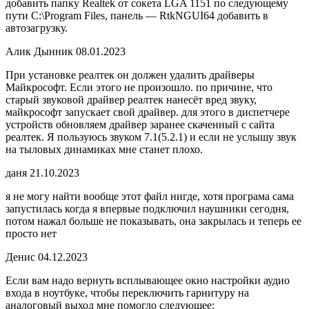
добавить папку Realtek от сокета LGA 1151 по следующему
пути C:\Program Files, панель — RtkNGUI64 добавить в
автозагрузку.
Алик Дынник 08.01.2023
При установке реалтек он должен удалить драйверы
Майкрософт. Если этого не произошло. по причине, что
старый звуковой драйвер реалтек нанесёт вред звуку,
майкрософт запускает свой драйвер. для этого в диспетчере
устройств обновляем драйвер заранее скаченный с сайта
реалтек. Я пользуюсь звуком 7.1(5.2.1) и если не услышу звук
на тыловых динамиках мне станет плохо.
даня 21.10.2023
я не могу найти вообще этот файл нигде, хотя програма сама
запустилась когда я впервые подключил наушники сегодня,
потом нажал больше не показывать, она закрылась и теперь ее
просто нет
Денис 04.12.2023
Если вам надо вернуть всплывающее окно настройки аудио
входа в ноутбуке, чтобы переключить гарнитуру на
аналоговый выход мне помогло следующее: