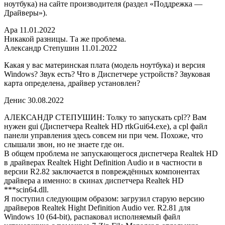
ноутбука) на сайте производителя (раздел «Поддрежка —
Драйверы»).
Ара 11.01.2022
Никакой разницы. Та же проблема.
Александр Степушин 11.01.2022
Какая у вас материнская плата (модель ноутбука) и версия
Windows? Звук есть? Что в Диспетчере устройств? Звуковая
карта определена, драйвер установлен?
Денис 30.08.2022
АЛЕКСАНДР СТЕПУШИН: Толку то запускать cpl?? Вам
нужен gui (Диспетчера Realtek HD rtkGui64.exe), a cpl файл
панели управления здесь совсем ни при чем. Похоже, что
слышали звон, но не знаете где он.
В общем проблема не запускающегося диспетчера Realtek HD
в драйверах Realtek Hight Definition Audio и в частности в
версии R2.82 заключается в повреждённых компонентах
драйвера а именно: в скинах диспетчера Realtek HD
***scin64.dll.
Я поступил следующим образом: загрузил старую версию
драйверов Realtek Hight Definition Audio ver. R2.81 для
Windows 10 (64-bit), распаковал исполняемый файл