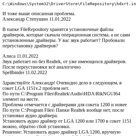
C:\Windows\System32\DriverStore\FileRepository\hdxrt.in
И тоже выше описанная проблема.
Александр Степушин 11.01.2022
В папке FileRepository хранятся установочные файлы
драйверов, которые скачала операционная система, а не сами
установленные драйверы. У вас звук работает? Пробовали
переустановку драйверов?
Алиса 11.01.2022
Звук работает но без Realtek, от уже имеющихся драйверов.
После переустановки всё аналогично
Spellbinder 11.02.2022
Здравствуйте Александр! Очевидно дело в следующем, в
сокет LGA 1151v.2 проблем нет.
По пути C:\Program Files\Realtek\Audio\HDA\RtkNGUI64
элемент на месте.
Проблема отмечается с драйверами для сокета 1200 и новее
По пути C:\Program Files\ Папки Realtek вообще нет, после
установки аудио драйвера.
Установить аудио драйвер от LGA 1200 или 1700 в сокет 1151
можно, обратно сбой установки.
Решение: Установить аудио драйвер LGA 1200, вручную