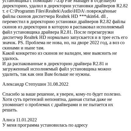
установщика с помощью 7-Zip File Manager в отдельную
директорию, удалил в директории установки драйверов R2.82
т. е C:\Programm Files\Realtek\Audio\HDA\ повреждённые
файлы скинов диспетчера Realtek HD ***skin64. dll ,
переместил в директорию установки драйверов R2.82 файлы
скинов из директории в которую я распаковал исполняемый
файл установщика драйвера R2.81. После перезагрузки
диспетчер Realtek HD нормально запускается и в трее есть его
значок. PS. Проблема не нова, но, на дворе 2022 год, а воз со
скинами и ныне там.
Какой конкретно из скинов не валиден, мне выяснить не
удалось.
И да распакованные в директорию драйвера R2.81 и
загруженный исполняемый файл установщика можно
удалить, так как они Вам больше не нужны.
Александр Степушин 31.08.2022
Спасибо за ваше решение, я уверен, кому-то будет полезно.
Хотя суть претензий непонятна, данная статья даже не
упоминает о проблемах с драйверами и не пытается их
решать.
Алиса 11.01.2022
У меня программа установилась по адресу