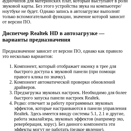
аудиочипов для материнских плат, который выступают в роли
звуковой карты. Без этого устройства звука на компьютере/
ноутбуке не будет. Однако запись в автозагрузке выполнят
только вспомогательной функции, значение которой зависит
от версии ПО.
Диспетчер Realtek HD в автозагрузке —
варианты предназначения
Предназначение зависит от версии ПО, однако как правило
это несколько вариантов:
Компонент, который отображает иконку в трее для
быстрого доступа к звуковой панели (при помощи
правого клика по значку).
Компонент автоматической проверки обновлений
драйверов.
Предзагрузка звуковых настроек. Необходимо для более
быстрого запуска панели настроек Realtek.
Редко: отвечает за работу программных звуковых
эффектов, которые настраиваются в панели управления
Realtek. Здесь имеется ввиду системы 5.1, 2.1 и другие,
работа эквалайзера, звуковых эффектов (например эхо,
реверберация, хорус). Без данного компонента эти
эффекты могут не работать (редкое явление).