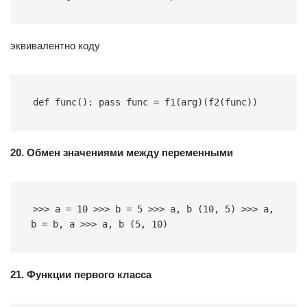
эквивалентно коду
def func(): pass func = f1(arg)(f2(func))
20. Обмен значениями между переменными
>>> a = 10 >>> b = 5 >>> a, b (10, 5) >>> a, 
b = b, a >>> a, b (5, 10)
21. Функции первого класса