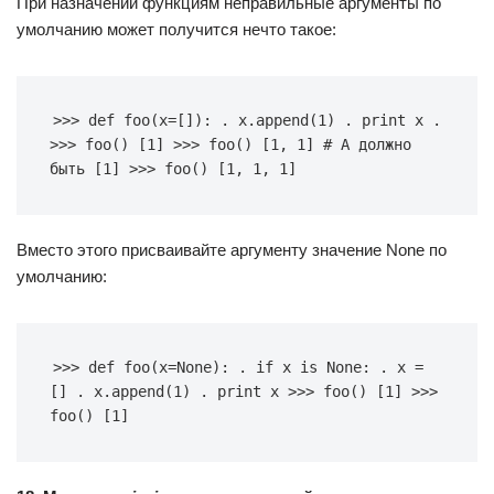
При назначении функциям неправильные аргументы по
умолчанию может получится нечто такое:
>>> def foo(x=[]): . x.append(1) . print x . 
>>> foo() [1] >>> foo() [1, 1] # А должно 
быть [1] >>> foo() [1, 1, 1]
Вместо этого присваивайте аргументу значение None по
умолчанию:
>>> def foo(x=None): . if x is None: . x = 
[] . x.append(1) . print x >>> foo() [1] >>> 
foo() [1]