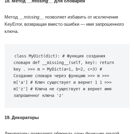
18. Метод
__missing__
для словарей
Метод
__missing__
позволяет избавить от исключения
KeyError, возвращая вместо ошибки — имя запрошенного
ключа.
class MyDict(dict): # Функция создания 
словаря def __missing__(self, key): return 
key . >>> m = MyDict(a=1, b=2, c=3) # 
Создание словаря через функцию >>> m >>> 
m['a'] # Ключ существует и вернет 1 1 >>> 
m['z'] # Ключа не существует и вернет имя 
запрошенног ключа 'z'
19. Декораторы
Декораторы позволяют обернуть одну функцию другой,