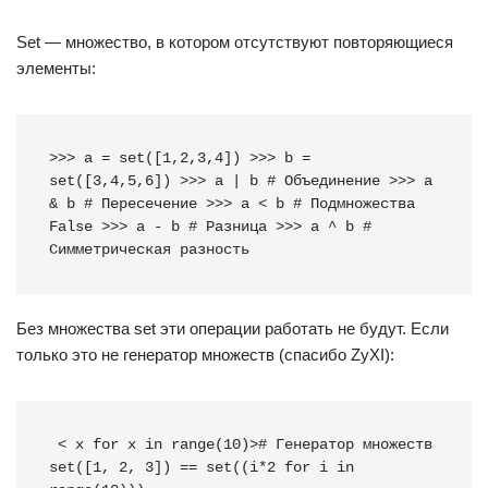
Set — множество, в котором отсутствуют повторяющиеся
элементы:
>>> a = set([1,2,3,4]) >>> b = 
set([3,4,5,6]) >>> a | b # Объединение >>> a 
& b # Пересечение >>> a < b # Подмножества 
False >>> a - b # Разница >>> a ^ b # 
Симметрическая разность
Без множества set эти операции работать не будут. Если
только это не генератор множеств (спасибо ZyXI):
 < x for x in range(10)># Генератор множеств 
set([1, 2, 3]) == set((i*2 for i in 