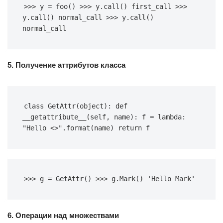
>>> y = foo() >>> y.call() first_call >>> 
y.call() normal_call >>> y.call() 
normal_call
5. Получение аттрибутов класса
class GetAttr(object): def 
__getattribute__(self, name): f = lambda: 
"Hello <>".format(name) return f
>>> g = GetAttr() >>> g.Mark() 'Hello Mark'
6. Операции над множествами