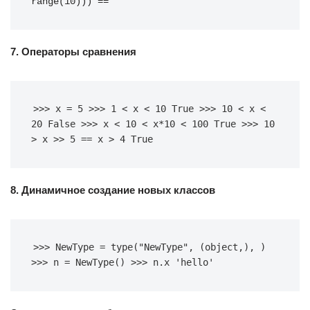
range(10))) ==
7. Операторы сравнения
>>> x = 5 >>> 1 < x < 10 True >>> 10 < x < 
20 False >>> x < 10 < x*10 < 100 True >>> 10 
> x >> 5 == x > 4 True
8. Динамичное создание новых классов
>>> NewType = type("NewType", (object,), ) 
>>> n = NewType() >>> n.x 'hello'