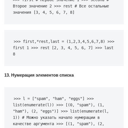
Второе значение 2 >>> rest # Все остальные 
значения [3, 4, 5, 6, 7, 8]
>>> first,*rest,last = (1,2,3,4,5,6,7,8) >>> 
first 1 >>> rest [2, 3, 4, 5, 6, 7] >>> last 
8
13. Нумерация элементов списка
>>> l = ["spam", "ham", "eggs"] >>> 
list(enumerate(l)) >>> [(0, "spam"), (1, 
"ham"), (2, "eggs")] >>> list(enumerate(l, 
1)) # Можно указать начало нумерации в 
качестве аргумента >>> [(1, "spam"), (2, 