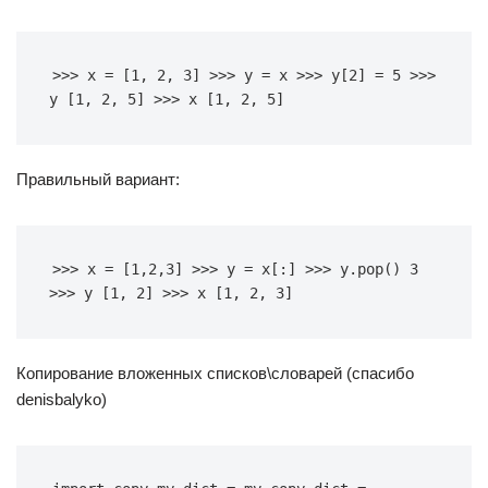
>>> x = [1, 2, 3] >>> y = x >>> y[2] = 5 >>> 
y [1, 2, 5] >>> x [1, 2, 5]
Правильный вариант:
>>> x = [1,2,3] >>> y = x[:] >>> y.pop() 3 
>>> y [1, 2] >>> x [1, 2, 3]
Копирование вложенных списков\словарей (спасибо
denisbalyko)