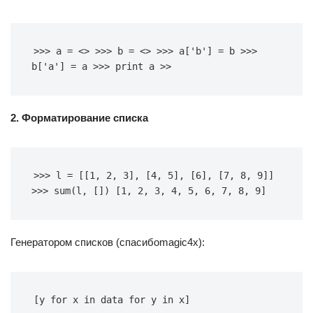
>>> a = <> >>> b = <> >>> a['b'] = b >>> 
b['a'] = a >>> print a >>
2. Форматирование списка
>>> l = [[1, 2, 3], [4, 5], [6], [7, 8, 9]] 
>>> sum(l, []) [1, 2, 3, 4, 5, 6, 7, 8, 9]
Генератором списков (спасибоmagic4x):
[y for x in data for y in x]