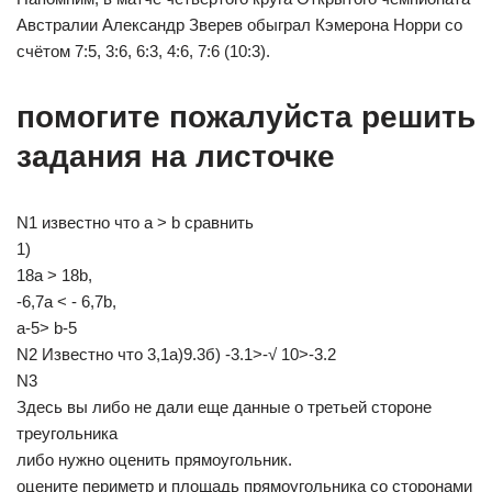
Австралии Александр Зверев обыграл Кэмерона Норри со
счётом 7:5, 3:6, 6:3, 4:6, 7:6 (10:3).
помогите пожалуйста решить
задания на листочке
N1 известно что а > b сравнить
1)
18a > 18b,
-6,7a < - 6,7b,
a-5> b-5
N2 Известно что 3,1a)9.3б) -3.1>-√ 10>-3.2
N3
Здесь вы либо не дали еще данные о третьей стороне
треугольника
либо нужно оценить прямоугольник.
оцените периметр и площадь прямоугольника со сторонами