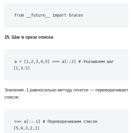
from __future__ import braces
25. Шаг в срезе списка
a = [1,2,3,4,5] >>> a[::2] # Указываем шаг 
[1,3,5]
Значение -1 равносильно методу
reverse
— переворачивает
список:
>>> a[::-1] # Переворачиваем список 
[5,4,3,2,1]