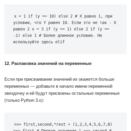
x = 1 if (y == 10) else 2 # X равно 1, при 
условии, что Y равен 10. Если это не так - X 
равен 2 x = 3 if (y == 1) else 2 if (y == 
-1) else 1 # Более длинное условие. Не 
используйте здесь elif
12. Распаковка значений на переменные
Если при присваивании значений их окажется больше
переменных — добавьте в начало имени переменной
звездочку и ей будут присвоены остальные переменные
(только Python 3.x):
>>> first,second,*rest = (1,2,3,4,5,6,7,8) 
>>> first # Первое значение 1 >>> second # 