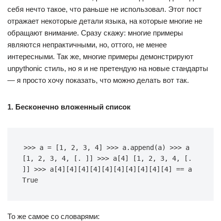
себя нечто такое, что раньше не использовал. Этот пост
отражает некоторые детали языка, на которые многие не
обращают внимание. Сразу скажу: многие примеры
являются непрактичными, но, оттого, не менее
интересными. Так же, многие примеры демонстрируют
unpythonic стиль, но я и не претендую на новые стандарты
— я просто хочу показать, что можно делать вот так.
1. Бесконечно вложенный список
>>> a = [1, 2, 3, 4] >>> a.append(a) >>> a 
[1, 2, 3, 4, [. ]] >>> a[4] [1, 2, 3, 4, [. 
]] >>> a[4][4][4][4][4][4][4][4][4][4] == a 
True
То же самое со словарями: