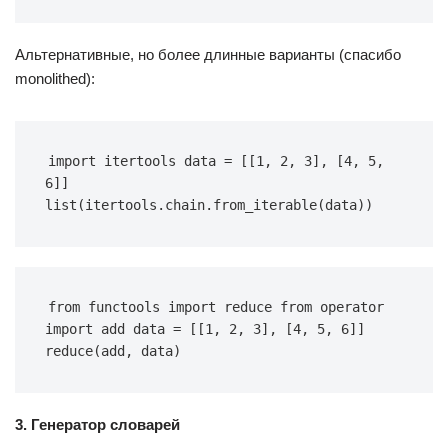
Альтернативные, но более длинные варианты (спасибо
monolithed):
import itertools data = [[1, 2, 3], [4, 5, 
6]] 
list(itertools.chain.from_iterable(data))
from functools import reduce from operator 
import add data = [[1, 2, 3], [4, 5, 6]] 
reduce(add, data)
3. Генератор словарей