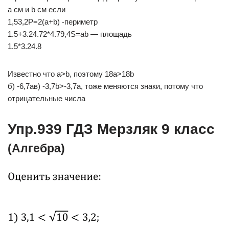
a см и b см если
1,53,2P=2(a+b) -периметр
1.5+3.24.72*4.79,4S=ab — площадь
1.5*3.24.8
Известно что a>b, поэтому 18a>18b
б) -6,7ав) -3,7b>-3,7а, тоже меняются знаки, потому что
отрицательные числа
Упр.939 ГДЗ Мерзляк 9 класс
(Алгебра)