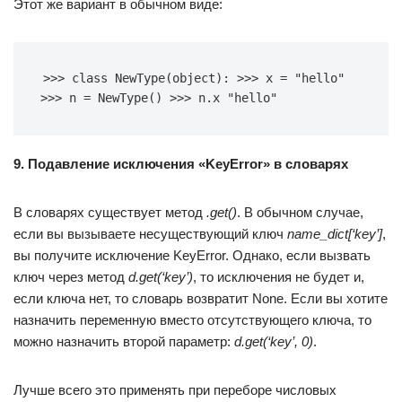
Этот же вариант в обычном виде:
>>> class NewType(object): >>> x = "hello" 
>>> n = NewType() >>> n.x "hello"
9. Подавление исключения «KeyError» в словарях
В словарях существует метод
.get()
. В обычном случае,
если вы вызываете несуществующий ключ
name_dict[‘key’]
,
вы получите исключение KeyError. Однако, если вызвать
ключ через метод
d.get(‘key’)
, то исключения не будет и,
если ключа нет, то словарь возвратит None. Если вы хотите
назначить переменную вместо отсутствующего ключа, то
можно назначить второй параметр:
d.get(‘key’, 0)
.
Лучше всего это применять при переборе числовых