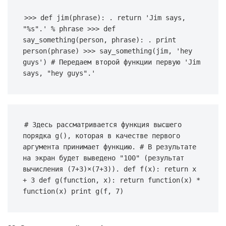
>>> def jim(phrase): . return 'Jim says, 
"%s".' % phrase >>> def 
say_something(person, phrase): . print 
person(phrase) >>> say_something(jim, 'hey 
guys') # Передаем второй функции первую 'Jim 
says, "hey guys".'
# Здесь рассматривается функция высшего 
порядка g(), которая в качестве первого 
аргумента принимает функцию. # В результате 
на экран будет выведено "100" (результат 
вычисления (7+3)×(7+3)). def f(x): return x 
+ 3 def g(function, x): return function(x) * 
function(x) print g(f, 7)