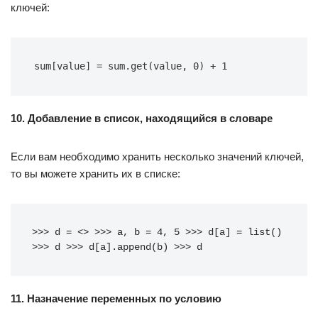
ключей:
sum[value] = sum.get(value, 0) + 1
10. Добавление в список, находящийся в словаре
Если вам необходимо хранить несколько значений ключей,
то вы можете хранить их в списке:
>>> d = <> >>> a, b = 4, 5 >>> d[a] = list() 
>>> d >>> d[a].append(b) >>> d
11. Назначение переменных по условию