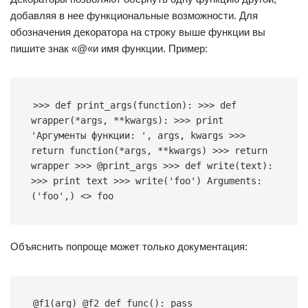
добавляя в нее функциональные возможности. Для
обозначения декоратора на строку выше функции вы
пишите знак «@«и имя функции. Пример:
>>> def print_args(function): >>> def 
wrapper(*args, **kwargs): >>> print 
'Аргументы функции: ', args, kwargs >>> 
return function(*args, **kwargs) >>> return 
wrapper >>> @print_args >>> def write(text): 
>>> print text >>> write('foo') Arguments: 
('foo',) <> foo
Объяснить попроще может только документация:
@f1(arg) @f2 def func(): pass