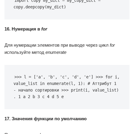
import copy my_dict = my_copy_dict = 
copy.deepcopy(my_dict)
16. Нумерация в
for
Для нумерации элементов при выводе через цикл
for
используйте метод
enumerate
>>> l = ['a', 'b', 'c', 'd', 'e'] >>> for i, 
value_list in enumerate(l, 1): # Аттрибут 1 
- начало сортировки >>> print(i, value_list) 
. 1 a 2 b 3 c 4 d 5 e
17. Значения функции по умолчанию