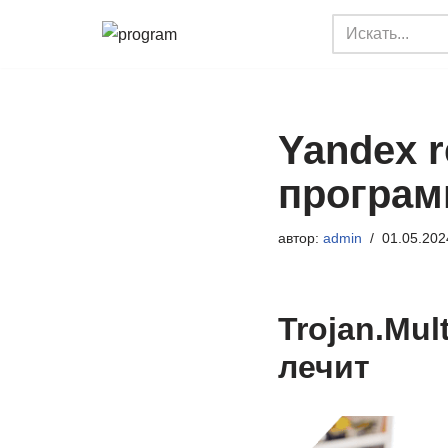
Перейти
к
содержимому
Yandex r
програм
автор:
admin
01.05.202
Trojan.Mul
лечит