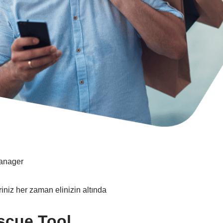
anager
riniz her zaman elinizin altında
scue Tool