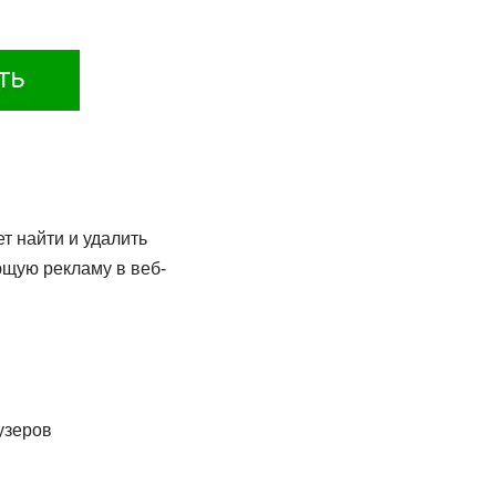
т найти и удалить
щую рекламу в веб-
узеров