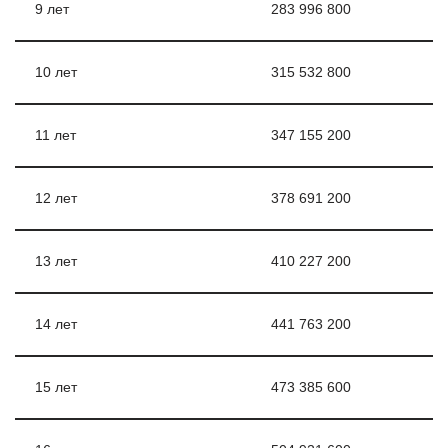
9 лет
283 996 800
10 лет
315 532 800
11 лет
347 155 200
12 лет
378 691 200
13 лет
410 227 200
14 лет
441 763 200
15 лет
473 385 600