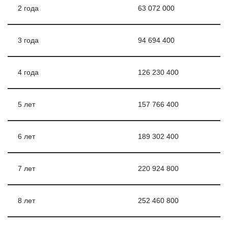
2 года
63 072 000
3 года
94 694 400
4 года
126 230 400
5 лет
157 766 400
6 лет
189 302 400
7 лет
220 924 800
8 лет
252 460 800