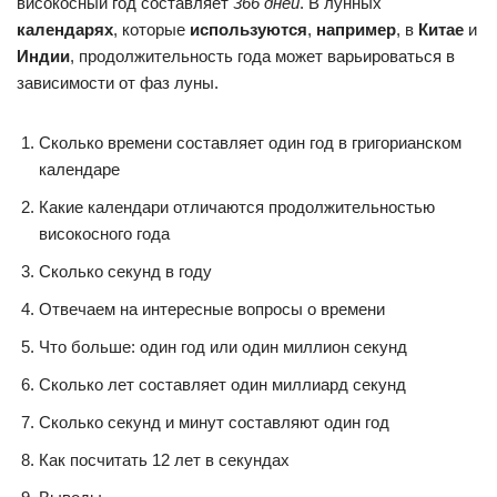
високосный год составляет
366 дней
. В лунных
календарях
, которые
используются
,
например
, в
Китае
и
Индии
, продолжительность года может варьироваться в
зависимости от фаз луны.
Сколько времени составляет один год в григорианском
календаре
Какие календари отличаются продолжительностью
високосного года
Сколько секунд в году
Отвечаем на интересные вопросы о времени
Что больше: один год или один миллион секунд
Сколько лет составляет один миллиард секунд
Сколько секунд и минут составляют один год
Как посчитать 12 лет в секундах