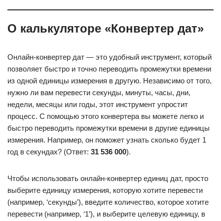
О калькуляторе «Конвертер дат»
Онлайн-конвертер дат — это удобный инструмент, который
позволяет быстро и точно переводить промежутки времени
из одной единицы измерения в другую. Независимо от того,
нужно ли вам перевести секунды, минуты, часы, дни,
недели, месяцы или годы, этот инструмент упростит
процесс. С помощью этого конвертера вы можете легко и
быстро переводить промежутки времени в другие единицы
измерения. Например, он поможет узнать сколько будет 1
год в секундах? (Ответ:
31 536 000
).
Чтобы использовать онлайн-конвертер единиц дат, просто
выберите единицу измерения, которую хотите перевести
(например, ‘секунды’), введите количество, которое хотите
перевести (например, ‘1’), и выберите целевую единицу, в