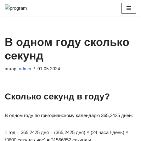
Перейти
к
содержимому
В одном году сколько
секунд
автор:
admin
01.05.2024
Сколько секунд в году?
В одном году по григорианскому календарю 365,2425 дней:
1 год = 365,2425 дня = (365,2425 дня) × (24 часа / день) ×
(3600 секунд / час) = 31556952 секунды