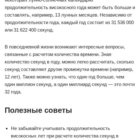
продолжительность високосного года может быть больше и
составлять, например, 13 лунных месяцев. Независимо от
продолжительности года, каждый год состоит из 31 536 000
или 31 622 400 секунд.
В повседневной жизни возникают интересные вопросы,
связанные с расчетом количества времени. Зная
количество секунд в году, можно легко рассчитать, сколько
секунд составляют другие промежутки времени (например,
12 лет). Также можно узнать, что один год больше, чем
один миллион секунд, а один миллиард секунд — это почти
32 года.
Полезные советы
Не забывайте учитывать продолжительность
високосных лет при расчете количества секунд в