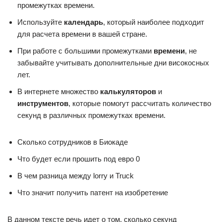
промежутках времени.
Используйте
календарь
, который наиболее подходит
для расчета времени в вашей стране.
При работе с большими промежутками
времени
, не
забывайте учитывать дополнительные дни високосных
лет.
В интернете множество
калькуляторов
и
инструментов
, которые помогут рассчитать количество
секунд в различных промежутках времени.
Сколько сотрудников в Биокаде
Что будет если прошить под евро 0
В чем разница между lorry и Truck
Что значит получить патент на изобретение
В данном тексте речь идет о том, сколько секунд